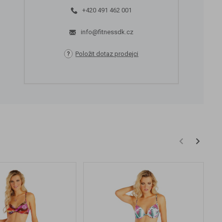
+420 491 462 001
info@fitnessdk.cz
Položit dotaz prodejci
V