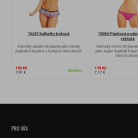
76247 Kalhotky bokové
79050 Plavková podp
výztuže
Dámský spodní díl plavek jako skvělý
Dámský vrchní díl plave
doplněk k bazénu v horkých letní dnech.
jako super doplněk k baz
letních dnec
192 Kč
174 Kč
skladem
7,91 €
7,17 €
PRO VÁS