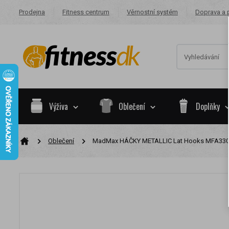
Prodejna
Fitness centrum
Věrnostní systém
Doprava a 
Výživa
Oblečení
Doplňky
Oblečení
MadMax HÁČKY METALLIC Lat Hooks MFA330
Na základě va
skupiny.
Nákupy za po
Nyní spadáte 