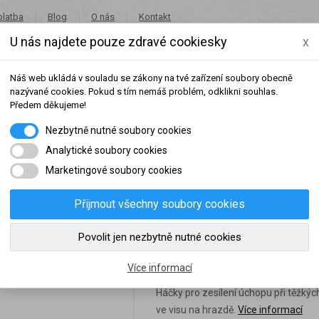
platba
Blog
O nás
Kontakt
U nás najdete pouze zdravé cookiesky
x
+420 491 462 001
in
Náš web ukládá v souladu se zákony na tvé zařízení soubory obecně
nazývané cookies. Pokud s tím nemáš problém, odklikni souhlas.
Předem děkujeme!
Nezbytně nutné soubory cookies
Potraviny
Akce
Výprodej
Značky
Analytické soubory cookies
Marketingové soubory cookies
.
Přijmout všechny soubory cookies
šeho dosaženého obratu za sledované období, byl váš účet přeřazen do jiné
Povolit jen nezbytně nutné cookies
MadMax HÁČKY MET
slední rok:
0 Kč
do věrnostní skupiny:
Více informací
Háčky pro zesílení úchopu při těžkých
ve visu na hrazdě.
Více informací