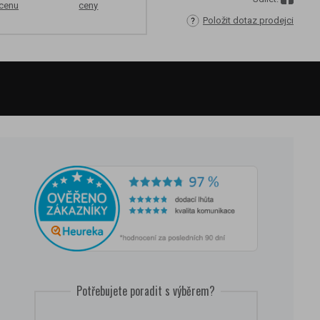
 cenu
ceny
Položit dotaz prodejci
Potřebujete poradit s výběrem?