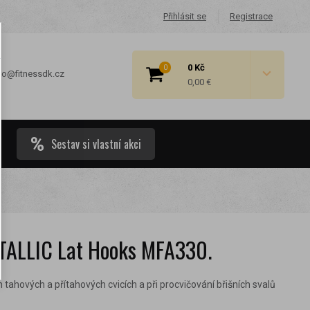
Přihlásit se
Registrace
0 Kč
0
fo@fitnessdk.cz
0,00 €
Sestav si vlastní akci
 cenové
ALLIC Lat Hooks MFA330.
 tahových a přítahových cvicích a při procvičování břišních svalů