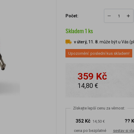
Počet:
Skladem
1
ks
v úterý, 11. 8.
může být u Vás (pl
Upozornění: poslední kus skladem!
359 Kč
14,80 €
Získejte lepší cenu za věrnost:
352 Kč
?? 
14,50 €
cena po bezplatné
sestav si vla