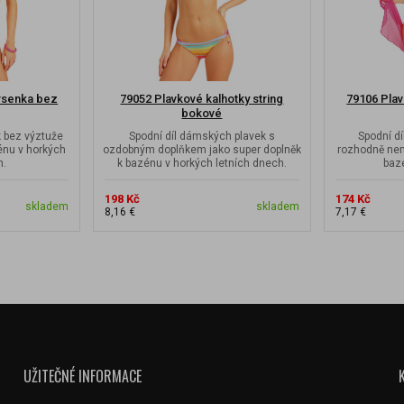
rsenka bez
79052 Plavkové kalhotky string
79106 Plav
bokové
k bez výztuže
Spodní díl dámských plavek s
Spodní d
énu v horkých
ozdobným doplňkem jako super doplněk
rozhodně nem
h.
k bazénu v horkých letních dnech.
baz
198 Kč
174 Kč
skladem
skladem
8,16 €
7,17 €
UŽITEČNÉ INFORMACE