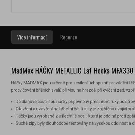
Více informací
Recenze
MadMax HÁČKY METALLIC Lat Hooks MFA330
Háčky MADMAX jsou určené pro zesílení úchopu při provádění těžkýc
procvičování břišních svalů při visu na hrazdě, při cvičení zad, v
Do dlaňové části jsou háčky připevněny přes hřbet ruky polst
Otevření a uzavření na hřbetní části ruky je zajištěno dvojicí p
Háčky jsou vyrobené z ušlechtilé oceli, která je odolná proti zp
Suché zipy byly dlouhodobě testovány na vysokou odolnost a d