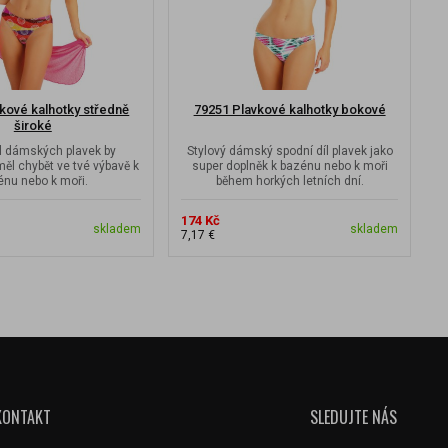
kové kalhotky středně
79251 Plavkové kalhotky bokové
široké
íl dámských plavek by
Stylový dámský spodní díl plavek jako
S
ěl chybět ve tvé výbavě k
super doplněk k bazénu nebo k moři
énu nebo k moři.
během horkých letních dní.
174 Kč
3
skladem
skladem
7,17 €
1
KONTAKT
SLEDUJTE NÁS