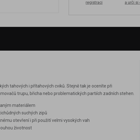
registraci
a urči si
h tahových i přítahových cviků. Stejně tak je oceníte při
zpřimovačů trupu, břicha nebo problematických partiích zadních stehen.
rovaným materiálem
rotichůdných suchých zipů
ětnému otevření i při použití velmi vysokých vah
louhou životnost