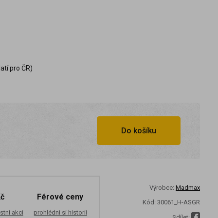
atí pro ČR)
Do košíku
Výrobce:
Madmax
Kč
Férové ceny
Kód:
30061_H-ASGR
stní akci
prohlédni si historii
Sdílet: