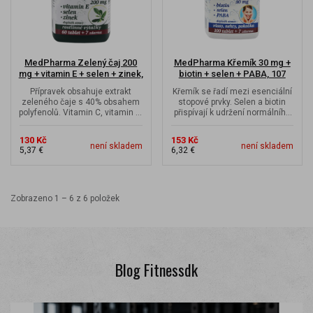
MedPharma Zelený čaj 200
MedPharma Křemík 30 mg +
mg + vitamin E + selen + zinek,
biotin + selen + PABA, 107
67 tobolek
tobolek
Přípravek obsahuje extrakt
Křemík se řadí mezi esenciální
zeleného čaje s 40% obsahem
stopové prvky. Selen a biotin
polyfenolů. Vitamin C, vitamin E,
přispívají k udržení normálního
selen a zinek přispívají k...
stavu vlasů a nehtů.
130 Kč
153 Kč
není skladem
není skladem
5,37 €
6,32 €
Zobrazeno 1 – 6 z 6 položek
Blog Fitnessdk