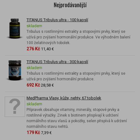
Nejprodávanější
TITANUS Tribulus ultra - 100 kapslí
skladem
Tribulus s rostlinnými extrakty a stopovými prvky, který se
užívá pro zvýšení hormonální produkce. Ve výhodném balení
100 želatinových tobolek.
276 Kč
11,40 €
TITANUS Tribulus ultra - 300 kapslí
skladem
Tribulus s rostlinnými extrakty a stopovými prvky, který se
užívá pro zvýšení hormonální produkce.
692 Kč
28,58 €
MedPharma Vlasy, kůže, nehty, 67 tobolek
skladem
Přípravek obsahuje vitaminy, minerály, stopové prvky a
rostilnné výtažky. Zinek s biotinem přispívají k udržení
normálního stavu vlasů a pokožky, selen přispívá k udržení
normálního stavu nehtů.
179 Kč
7,39 €