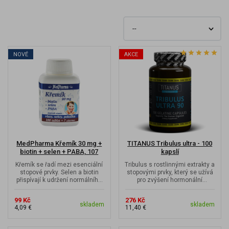
NOVÉ
AKCE
MedPharma Křemík 30 mg +
TITANUS Tribulus ultra - 100
biotin + selen + PABA, 107
kapslí
tobolek -...
Křemík se řadí mezi esenciální
Tribulus s rostlinnými extrakty a
stopové prvky. Selen a biotin
stopovými prvky, který se užívá
přispívají k udržení normálního
pro zvýšení hormonální
stavu vlasů a nehtů. 107...
produkce. Ve výhodném balení...
99 Kč
276 Kč
skladem
skladem
4,09 €
11,40 €