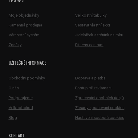
Moje objednávky
Velikostní tabulky
Kamenná prodejna
Sestavit vlastní akci
Věrnostní systém
Jídelníček a trénink na míru
Značky
Fitness centrum
UŽITEČNÉ INFORMACE
Obchodní podmínky
Doprava a platba
O nás
Postup při reklamaci
Podporujeme
Zpracování osobních údajů
Velkoobchod
Zásady zpracování cookies
Blog
Nastavení souborů cookies
KONTAKT