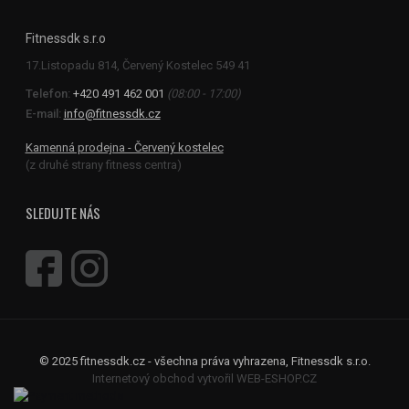
Fitnessdk s.r.o
Telefon:
+420 491 462 001
(08:00 - 17:00)
E-mail:
info@fitnessdk.cz
Kamenná prodejna - Červený kostelec
(z druhé strany fitness centra)
SLEDUJTE NÁS
© 2025 fitnessdk.cz - všechna práva vyhrazena, Fitnessdk s.r.o.
Internetový obchod vytvořil WEB-ESHOP.CZ