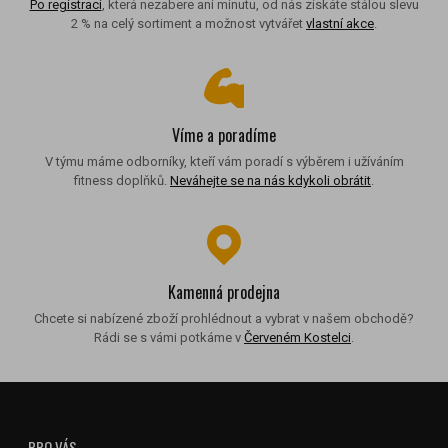
Po registraci
, která nezabere ani minutu, od nás získáte stálou slevu
2 % na celý sortiment a možnost vytvářet
vlastní akce
.
Víme a poradíme
V týmu máme odborníky, kteří vám poradí s výběrem i užíváním
fitness doplňků.
Neváhejte se na nás kdykoli obrátit
.
Kamenná prodejna
Chcete si nabízené zboží prohlédnout a vybrat v našem obchodě?
Rádi se s vámi potkáme v
Červeném Kostelci
.
PRO VÁS