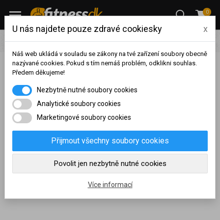
0
U nás najdete pouze zdravé cookiesky
x
Výživa
Vitamíny / Antioxidanty
Selen
Náš web ukládá v souladu se zákony na tvé zařízení soubory obecně
nazývané cookies. Pokud s tím nemáš problém, odklikni souhlas.
Předem děkujeme!
Zobrazit filtraci
Na základě vašeho
Nezbytně nutné soubory cookies
dosaženého obratu za
Selen
sledované období, byl váš
Analytické soubory cookies
účet přeřazen do jiné
Marketingové soubory cookies
cenové skupiny.
Selen je účinný antioxidant
podporující imunitní systém
, dále
Nákupy za poslední rok:
0
napomáhá k správnému fungování metabolismu a štítné žlázy.
Přijmout všechny soubory cookies
Kč
Jednoduchý způsob, jak si udržet pevné zdraví je zařadit selen do
Nyní spadáte do věrnostní
Povolit jen nezbytně nutné cookies
vašeho jídelníčku.
Výhodná balení
kapslí nebo tobolek za zajímavé
skupiny:
ceny u nás vždy skladem.
Více informací
Chci poradit s výběrem