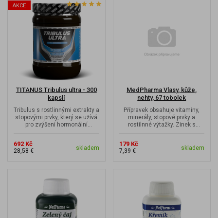
AKCE
TITANUS Tribulus ultra - 300
MedPharma Vlasy, kůže,
kapslí
nehty, 67 tobolek
Tribulus s rostlinnými extrakty a
Přípravek obsahuje vitaminy,
stopovými prvky, který se užívá
minerály, stopové prvky a
pro zvýšení hormonální
rostilnné výtažky. Zinek s
produkce.
biotinem přispívají k udržení...
692 Kč
179 Kč
skladem
skladem
28,58 €
7,39 €