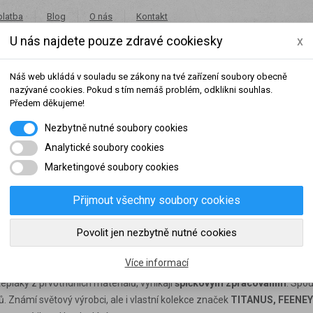
platba
Blog
O nás
Kontakt
U nás najdete pouze zdravé cookiesky
x
+420 491 462 001
in
Náš web ukládá v souladu se zákony na tvé zařízení soubory obecně
nazývané cookies. Pokud s tím nemáš problém, odklikni souhlas.
Předem děkujeme!
Nezbytně nutné soubory cookies
Potraviny
Akce
Výprodej
Značky
Analytické soubory cookies
Marketingové soubory cookies
Přijmout všechny soubory cookies
šeho dosaženého obratu za sledované období, byl váš účet přeřazen do jiné
Povolit jen nezbytně nutné cookies
ky
slední rok:
0 Kč
do věrnostní skupiny:
Více informací
epláky z prvotřídních materiálů, vynikají
špičkovým zpracováním
. Spo
. Známí světový výrobci, ale i vlastní kolekce značek
TITANUS, FEENEY