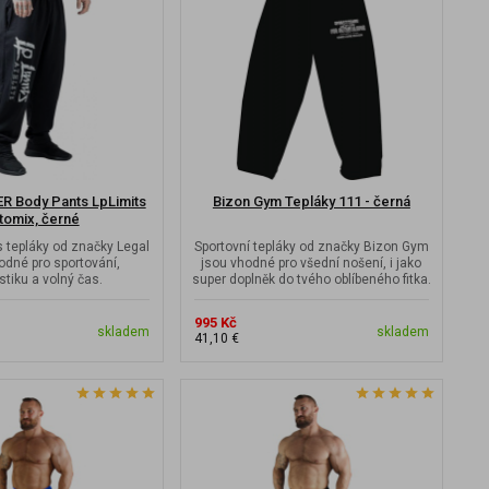
 Body Pants LpLimits
Bizon Gym Tepláky 111 - černá
tomix, černé
s tepláky od značky Legal
Sportovní tepláky od značky Bizon Gym
odné pro sportování,
jsou vhodné pro všední nošení, i jako
istiku a volný čas.
super doplněk do tvého oblíbeného fitka.
995 Kč
skladem
skladem
41,10 €