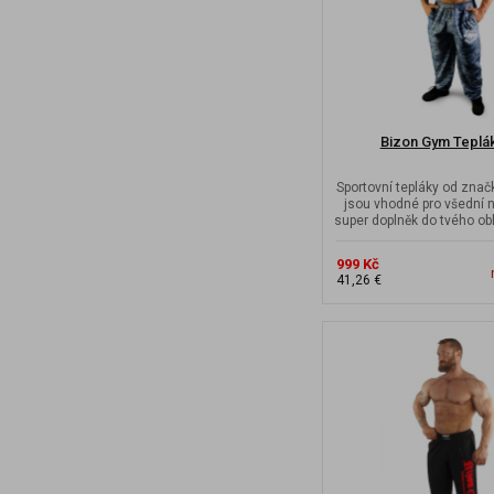
Bizon Gym Teplá
Sportovní tepláky od zna
jsou vhodné pro všední n
super doplněk do tvého obl
999 Kč
41,26 €