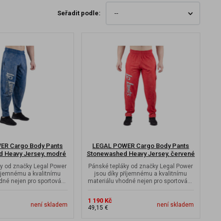
Seřadit podle:
ER Cargo Body Pants
LEGAL POWER Cargo Body Pants
 Heavy Jersey, modré
Stonewashed Heavy Jersey, červené
y od značky Legal Power
Pánské tepláky od značky Legal Power
říjemnému a kvalitnímu
jsou díky příjemnému a kvalitnímu
dné nejen pro sportování,
materiálu vhodné nejen pro sportování,
ale i...
ale i...
1 190 Kč
není skladem
není skladem
49,15 €