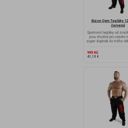
Bizon Gym Tepláky 12
červená
Sportovní tepláky od zna
jsou vhodné pro všední n
super doplněk do tvého obl
995 Kč
41,10 €