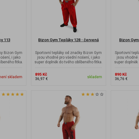
ky 113
Bizon Gym Tepláky 128 - červená
Bizon Gym
čky Bizon Gym
Sportovní tepláky od značky Bizon Gym
Sportovní tep
ošení, i jako
jsou vhodné pro všední nošení, i jako
jsou vhodné p
íbeného fitka.
super doplněk do tvého oblíbeného fitka.
super doplněk 
895 Kč
890 Kč
není skladem
skladem
36,97 €
36,76 €