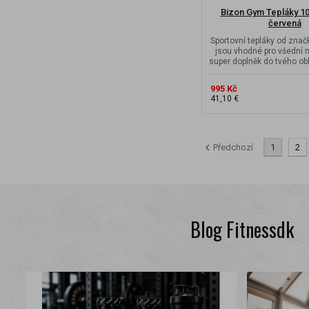
Bizon Gym Tepláky 10
červená
Sportovní tepláky od zna
jsou vhodné pro všední n
super doplněk do tvého obl
995 Kč
41,10 €
Předchozí
1
2
Blog Fitnessdk