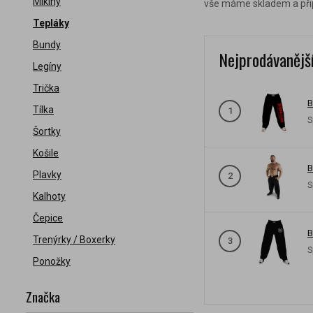
Mikiny
vše máme skladem a přip
Tepláky
Bundy
Nejprodávanějš
Legíny
Trička
B
Tílka
1
S
Šortky
Košile
B
Plavky
2
S
Kalhoty
Čepice
B
Trenýrky / Boxerky
3
S
Ponožky
Značka