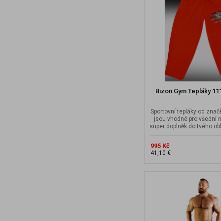
Bizon Gym Tepláky 111
Sportovní tepláky od zna
jsou vhodné pro všední n
super doplněk do tvého obl
995 Kč
41,10 €