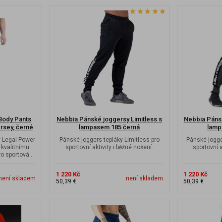
ody Pants
Nebbia Pánské joggersy Limitless s
Nebbia Pánsk
rsey, černé
lampasem 185 černá
lamp
 Legal Power
Pánské joggers tepláky Limitless pro
Pánské jogge
 kvalitnímu
sportovní aktivity i běžné nošení.
sportovní a
o sportování,
1 220 Kč
1 220 Kč
není skladem
není skladem
50,39 €
50,39 €