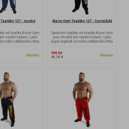
 Tepláky 127 - modrá
Bizon Gym Tepláky 127 - černá/bílá
láky od značky Bizon Gym
Sportovní tepláky od značky Bizon Gym
ro všední nošení, i jako
jsou vhodné pro všední nošení, i jako
do tvého oblíbeného fitka.
super doplněk do tvého oblíbeného fitka.
995 Kč
skladem
skladem
41,10 €