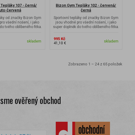
Tepláky 107 - černá/
Bizon Gym Tepláky 102 - červená/
luto-červená
černá
láky od značky Bizon Gym
Sportovní tepláky od značky Bizon Gym
ro všední nošení, i jako
jsou vhodné pro všední nošení, i jako
do tvého oblíbeného fitka.
super doplněk do tvého oblíbeného fitka.
995 Kč
skladem
skladem
41,10 €
Zobrazeno 1 – 24 z 65 položek
Jsme ověřený obchod