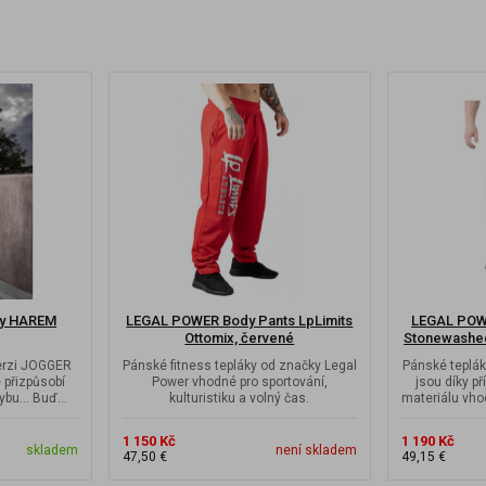
ky HAREM
LEGAL POWER Body Pants LpLimits
LEGAL POW
Ottomix, červené
Stonewashed
verzi JOGGER
Pánské fitness tepláky od značky Legal
Pánské teplák
e přizpůsobí
Power vhodné pro sportování,
jsou díky p
ybu... Buď
kulturistiku a volný čas.
materiálu vho
.
1 150 Kč
1 190 Kč
skladem
není skladem
47,50 €
49,15 €