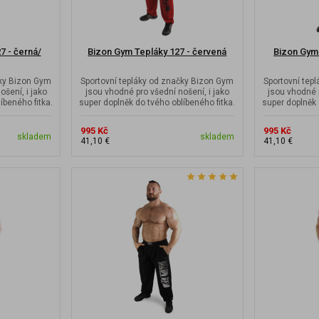
7 - černá/
Bizon Gym Tepláky 127 - červená
Bizon Gym
čky Bizon Gym
Sportovní tepláky od značky Bizon Gym
Sportovní tep
ošení, i jako
jsou vhodné pro všední nošení, i jako
jsou vhodné p
íbeného fitka.
super doplněk do tvého oblíbeného fitka.
super doplněk 
995 Kč
995 Kč
skladem
skladem
41,10 €
41,10 €