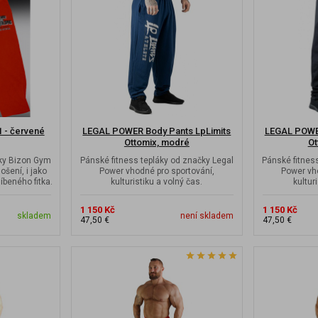
 - červené
LEGAL POWER Body Pants LpLimits
LEGAL POWER
Ottomix, modré
Ot
čky Bizon Gym
Pánské fitness tepláky od značky Legal
Pánské fitnes
ošení, i jako
Power vhodné pro sportování,
Power vh
íbeného fitka.
kulturistiku a volný čas.
kultur
1 150 Kč
1 150 Kč
skladem
není skladem
47,50 €
47,50 €