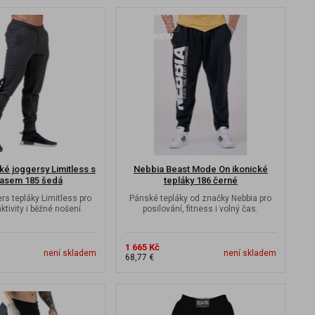
é joggersy Limitless s
Nebbia Beast Mode On ikonické
asem 185 šedá
tepláky 186 černé
rs tepláky Limitless pro
Pánské tepláky od značky Nebbia pro
ktivity i běžné nošení.
posilování, fitness i volný čas.
1 665 Kč
není skladem
není skladem
68,77 €