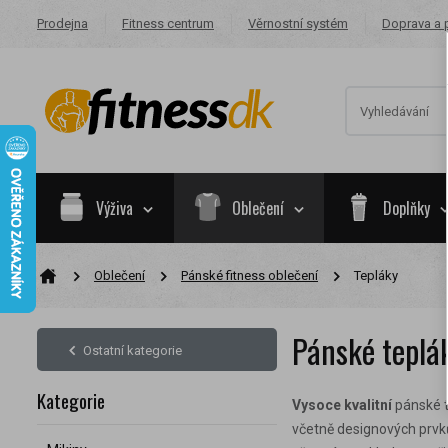
Prodejna
Fitness centrum
Věrnostní systém
Doprava a 
Výživa
Oblečení
Doplňky
Oblečení
Pánské fitness oblečení
Tepláky
Na základě va
skupiny.
Pánské teplá
Nákupy za po
Ostatní kategorie
Nyní spadáte 
Kategorie
Vysoce kvalitní
pánské t
včetně designových prvků