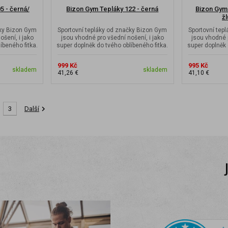
5 - černá/
Bizon Gym Tepláky 122 - černá
Bizon Gym 
ž
čky Bizon Gym
Sportovní tepláky od značky Bizon Gym
Sportovní tep
ošení, i jako
jsou vhodné pro všední nošení, i jako
jsou vhodné p
íbeného fitka.
super doplněk do tvého oblíbeného fitka.
super doplněk 
999 Kč
995 Kč
skladem
skladem
41,26 €
41,10 €
3
Další