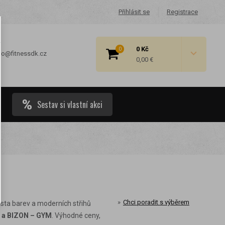
Přihlásit se
Registrace
0 Kč
0
fo@fitnessdk.cz
0,00 €
Sestav si vlastní akci
 cenové
Chci poradit s výběrem
usta barev a moderních střihů
 a BIZON – GYM
. Výhodné ceny,