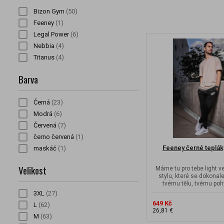
Bizon Gym
(50)
Feeney
(1)
Legal Power
(6)
Nebbia
(4)
Titanus
(4)
Barva
Černá
(23)
Modrá
(6)
Červená
(7)
černo červená
(1)
Feeney černé teplá
maskáč
(1)
Velikost
Máme tu pro tebe light 
stylu, které se dokonal
tvému tělu, tvému poh
připraven na..
3XL
(27)
649 Kč
L
(62)
26,81 €
M
(63)