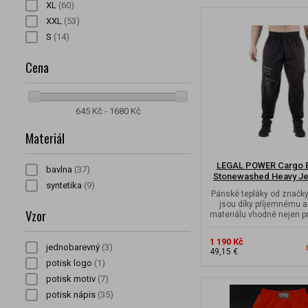
XL
(60)
XXL
(53)
S
(14)
Cena
645 Kč - 1680 Kč
Materiál
LEGAL POWER Cargo B
bavlna
(37)
Stonewashed Heavy Je
syntetika
(9)
Pánské tepláky od značky
jsou díky příjemnému a
Vzor
materiálu vhodné nejen pr
ale i...
1 190 Kč
jednobarevný
(3)
49,15 €
potisk logo
(1)
potisk motiv
(7)
potisk nápis
(35)