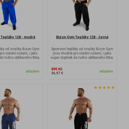
 Tepláky 128 - modrá
Bizon Gym Tepláky 128 - černá
láky od značky Bizon Gym
Sportovní tepláky od značky Bizon Gym
ro všední nošení, i jako
jsou vhodné pro všední nošení, i jako
do tvého oblíbeného fitka.
super doplněk do tvého oblíbeného fitka.
895 Kč
skladem
skladem
36,97 €