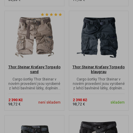
Thor Steinar Kraťasy Torpedo
Thor Steinar Kraťasy Torpedo
sand
blaugrau
Cargo šortky Thor Steinar v
Cargo šortky Thor Steinar v
novém provedení jsou vyrobené
novém provedení jsou vyrobené
z lehčí bavlněné látky, doplněné
z lehčí bavlněné látky, doplněné
o stahovací šňůrky na...
o stahovací šňůrky na...
2 390 Kč
2 390 Kč
není skladem
skladem
98,72 €
98,72 €