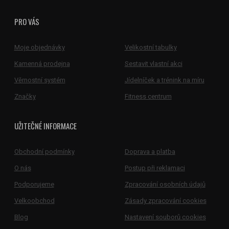
PRO VÁS
Moje objednávky
Velikostní tabulky
Kamenná prodejna
Sestavit vlastní akci
Věrnostní systém
Jídelníček a trénink na míru
Značky
Fitness centrum
UŽITEČNÉ INFORMACE
Obchodní podmínky
Doprava a platba
O nás
Postup při reklamaci
Podporujeme
Zpracování osobních údajů
Velkoobchod
Zásady zpracování cookies
Blog
Nastavení souborů cookies