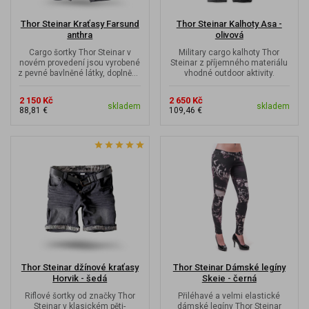
Thor Steinar Kraťasy Farsund
Thor Steinar Kalhoty Asa -
anthra
olivová
Cargo šortky Thor Steinar v
Military cargo kalhoty Thor
novém provedení jsou vyrobené
Steinar z příjemného materiálu
z pevné bavlněné látky, doplněné
vhodné outdoor aktivity.
o boční kapsy na nohavicích.
2 150 Kč
2 650 Kč
skladem
skladem
88,81 €
109,46 €
Thor Steinar džínové kraťasy
Thor Steinar Dámské legíny
Horvik - šedá
Skeie - černá
Riflové šortky od značky Thor
Přiléhavé a velmi elastické
Steinar v klasickém pěti-
dámské legíny Thor Steinar