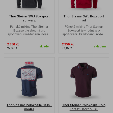
Thor Steinar SWJ Boxsport
Thor Steinar SWJ Boxsport
schwarz
rot
Pánská mikina Thor Steinar
Pánská mikina Thor Steinar
Boxsport je vhodná pro
Boxsport je vhodná pro
sportování i každodenní nošení
sportování i každodenní nošení
a je zároveň skvělou volbou
a je zároveň skvělou volbou
pro...
pro...
2 350 Kč
2 350 Kč
skladem
skladem
97,07 €
97,07 €
Thor Steinar Polokošile Sails -
Thor Steinar Polokošile Polo
modrá
Forset - bordo - XL