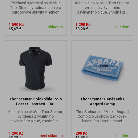
Přiléhavá sportovní polokošile
Klasická polokošile Thor Steinar,
Thor Steinar vhodná nejen pro
vyrobená z kvalitního
outdoorové aktivity v letních
bavlněného piqué, vhodná pro
dnech, ale i volný čas.
outdoorové aktivity i volný čas.
1 590 Kč
1 290 Kč
skladem
skladem
65,67 €
53,28 €
Thor Steinar Polokošile Polo
Thor Steinar Peněženka
Forset - antracit - 3XL
Asgard Comp
Klasická polokošile Thor Steinar,
Thor Steinar peněženka Asgard
vyrobená z kvalitního
Comp pro úschovu bankovek,
bavlněného piqué, vhodná pro
kreditních karet a mincí.
outdoorové aktivity i volný čas.
1 290 Kč
290 Kč
není skladem
skladem
53,28 €
11,98 €