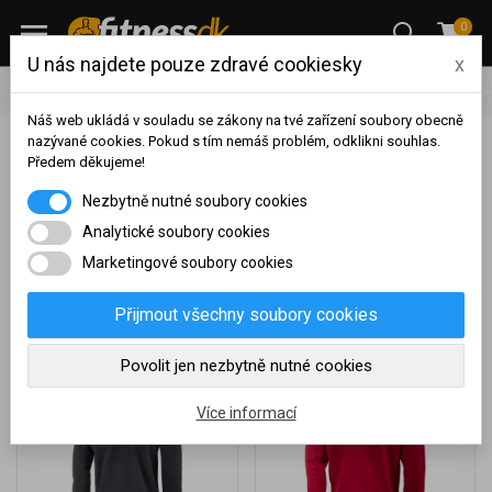
0
U nás najdete pouze zdravé cookiesky
x
Thor Steinar
Náš web ukládá v souladu se zákony na tvé zařízení soubory obecně
nazývané cookies. Pokud s tím nemáš problém, odklikni souhlas.
Předem děkujeme!
Zobrazit filtraci
Na základě vašeho
Nezbytně nutné soubory cookies
dosaženého obratu za
Produkty Thor Steinar
sledované období, byl váš
Analytické soubory cookies
účet přeřazen do jiné
Marketingové soubory cookies
cenové skupiny.
Nákupy za poslední rok:
0
Přijmout všechny soubory cookies
Kč
Nyní spadáte do věrnostní
Povolit jen nezbytně nutné cookies
skupiny:
Více informací