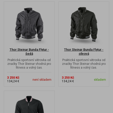
Thor Steinar Bunda Flytur -
Thor Steinar Bunda Flytur -
šedá
olivová
Praktická sportovní větrovka od
Praktická sportovní větrovka od
značky Thor Steinar vhodná pro
značky Thor Steinar vhodná pro
fitness a volný čas.
fitness a volný čas.
3 250 Kč
3 250 Kč
není skladem
skladem
134,24 €
134,24 €