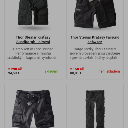
Thor Steinar Kraťasy
Thor Steinar Kraťasy Farsund
Sundbergh - olivová
schwarz
Cargo šortky Thor Steinar
Cargo šortky Thor Steinar v
Performance s mnoha
novém provedení jsou vyrobené
praktickými kapsami, vyrobené z
z pevné bavlněné látky, doplněné
lehkého a otěruvzdorného
o boční kapsy na nohavicích.
materiálu.
2 290 Kč
2 150 Kč
skladem
není skladem
94,59 €
88,81 €