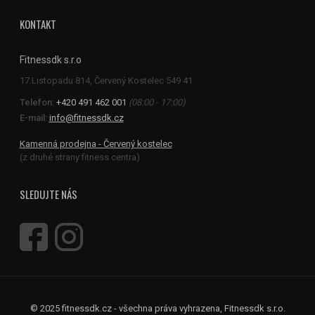
KONTAKT
Fitnessdk s.r.o
Telefon:
+420 491 462 001
(08:00 - 17:00)
E-mail:
info@fitnessdk.cz
Kamenná prodejna - Červený kostelec
(z druhé strany fitness centra)
SLEDUJTE NÁS
© 2025 fitnessdk.cz - všechna práva vyhrazena, Fitnessdk s.r.o.