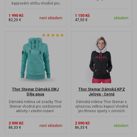
kapsovém střihu vhodné pro
každodenní nošení během
letních dnů.
1 990 Kč
1 150 Kč
není skladem
skladem
82,20 €
47,50 €
Thor Steinar Dámská SWJ
Thor Steinar Dámská KPZ
Dilja aqua
Jeloya - černá
Dámská mikina od značky Thor
Dámská mikina Thor Steinar s
Steinar vhodná pro outdoorové
výraznou velkou kapucí vhodná
aktivity i všední nošení.
pro fitness sporty v zimních
dnech a volný čas.
2 090 Kč
2 090 Kč
není skladem
skladem
86,33 €
86,33 €