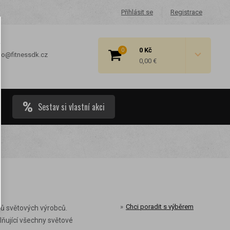
Přihlásit se
Registrace
0 Kč
0
fo@fitnessdk.cz
0,00 €
Sestav si vlastní akci
 cenové
Chci poradit s výběrem
erů světových výrobců.
lňující všechny světové