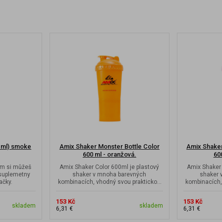
 ml) smoke
Amix Shaker Monster Bottle Color
Amix Shaker
600 ml - oranžová.
60
ém si můžeš
Amix Shaker Color 600ml je plastový
Amix Shaker 
 suplemetny
shaker v mnoha barevných
shaker 
ačky.
kombinacích, vhodný svou praktickou
kombinacích,
velikostí do malé...
veli
153 Kč
153 Kč
skladem
skladem
6,31 €
6,31 €