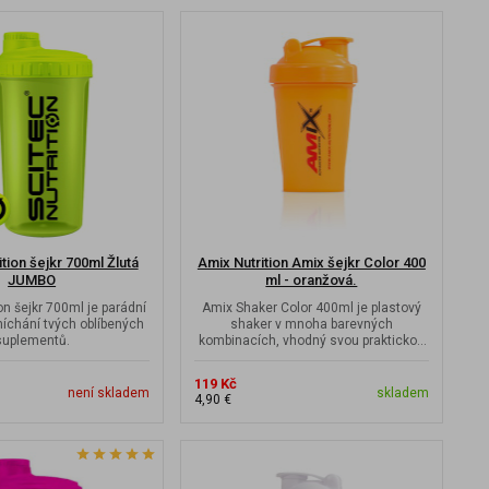
ition šejkr 700ml Žlutá
Amix Nutrition Amix šejkr Color 400
JUMBO
ml - oranžová.
on šejkr 700ml je parádní
Amix Shaker Color 400ml je plastový
míchání tvých oblíbených
shaker v mnoha barevných
suplementů.
kombinacích, vhodný svou praktickou
velikostí do malé...
119 Kč
není skladem
skladem
4,90 €