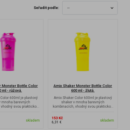
Seřadit podle:
 Monster Bottle Color
Amix Shaker Monster Bottle Color
0 ml - růžová.
600 ml - žlutá.
Color 600ml je plastový
Amix Shaker Color 600ml je plastový
v mnoha barevných
shaker v mnoha barevných
 vhodný svou praktickou
kombinacích, vhodný svou praktickou
kostí do malé...
velikostí do malé...
153 Kč
skladem
skladem
6,31 €