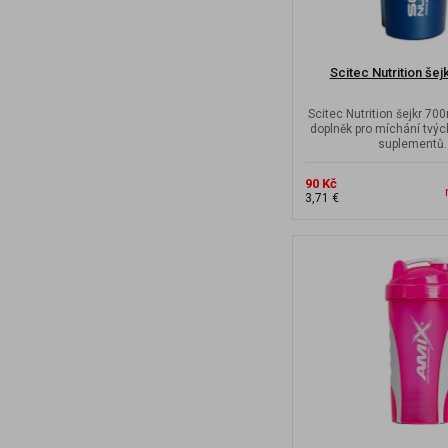
Scitec Nutrition šej
Scitec Nutrition šejkr 700
doplněk pro míchání tvýc
suplementů.
90 Kč
3,71 €