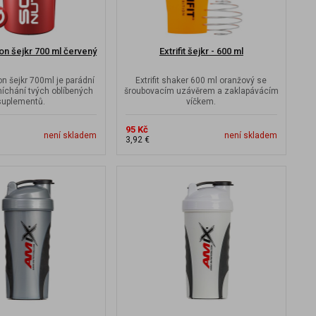
ion šejkr 700 ml červený
Extrifit šejkr - 600 ml
on šejkr 700ml je parádní
Extrifit shaker 600 ml oranžový se
míchání tvých oblíbených
šroubovacím uzávěrem a zaklapávácím
suplementů.
víčkem.
95 Kč
není skladem
není skladem
3,92 €