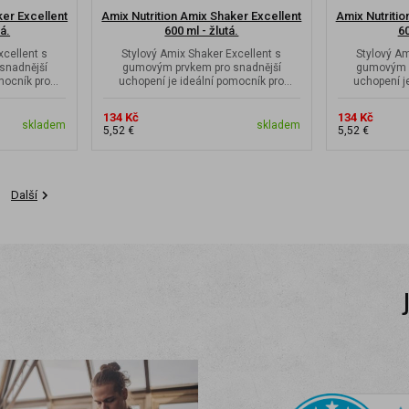
ker Excellent
Amix Nutrition Amix Shaker Excellent
Amix Nutritio
á.
600 ml - žlutá.
60
xcellent s
Stylový Amix Shaker Excellent s
Stylový Am
snadnější
gumovým prvkem pro snadnější
gumovým p
mocník pro
uchopení je ideální pomocník pro
uchopení j
...
míchání vašich...
míc
134 Kč
134 Kč
skladem
skladem
5,52 €
5,52 €
Další