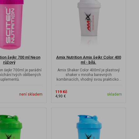
tion šejkr 700 ml Neon
Amix Nutrition Amix šejkr Color 400
růžový
ml - bílá.
on šejkr 700ml je parádní
Amix Shaker Color 400ml je plastový
míchání tvých oblíbených
shaker v mnoha barevných
suplementů.
kombinacích, vhodný svou praktickou
velikostí do malé...
119 Kč
není skladem
skladem
4,90 €