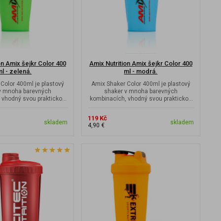
on Amix šejkr Color 400
Amix Nutrition Amix šejkr Color 400
l - zelená.
ml - modrá.
Color 400ml je plastový
Amix Shaker Color 400ml je plastový
v mnoha barevných
shaker v mnoha barevných
 vhodný svou praktickou
kombinacích, vhodný svou praktickou
kostí do malé...
velikostí do malé...
119 Kč
skladem
skladem
4,90 €