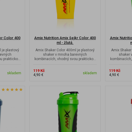
kr Color 400
Amix Nutrition Amix šejkr Color 400
Amix Nutriti
ml - žlutá.
m
 je plastový
Amix Shaker Color 400ml je plastový
Amix Shaker 
revných
shaker v mnoha barevných
shaker 
u praktickou
kombinacích, vhodný svou praktickou
kombinacích,
é...
velikostí do malé...
veli
119 Kč
119 Kč
skladem
skladem
4,90 €
4,90 €