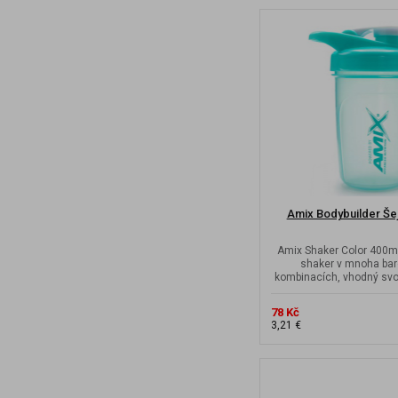
Amix Bodybuilder Šej
Amix Shaker Color 400ml
shaker v mnoha ba
kombinacích, vhodný svo
velikostí do mal
78 Kč
3,21 €