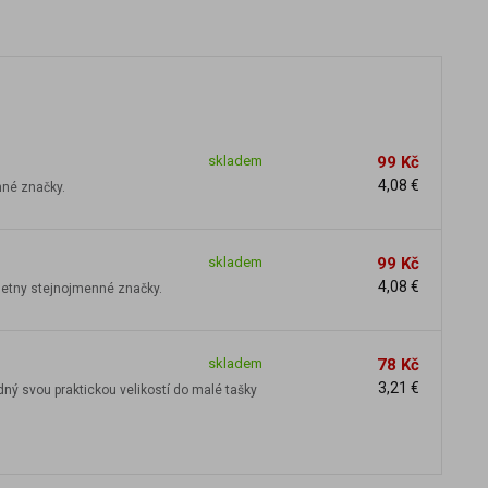
skladem
99 Kč
4,08 €
nné značky.
skladem
99 Kč
4,08 €
metny stejnojmenné značky.
skladem
78 Kč
3,21 €
ý svou praktickou velikostí do malé tašky