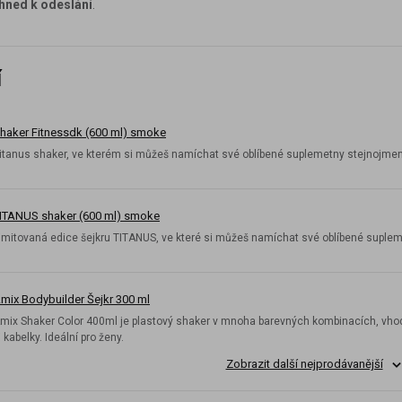
ihned k odeslání
.
í
haker Fitnessdk (600 ml) smoke
itanus shaker, ve kterém si můžeš namíchat své oblíbené suplemetny stejnojme
ITANUS shaker (600 ml) smoke
imitovaná edice šejkru TITANUS, ve které si můžeš namíchat své oblíbené suple
mix Bodybuilder Šejkr 300 ml
mix Shaker Color 400ml je plastový shaker v mnoha barevných kombinacích, vhodn
i kabelky. Ideální pro ženy.
Zobrazit další nejprodávanější