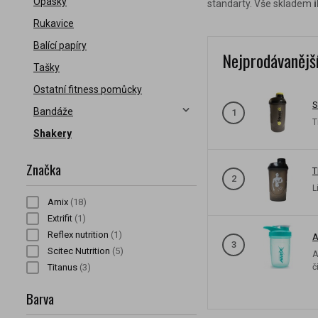
Opasky
standarty. Vše skladem
Rukavice
Balící papíry
Nejprodávanějš
Tašky
Ostatní fitness pomůcky
S
Bandáže
1
T
Shakery
Značka
T
2
L
Amix
(18)
Extrifit
(1)
Reflex nutrition
(1)
A
3
Scitec Nutrition
(5)
A
č
Titanus
(3)
Barva