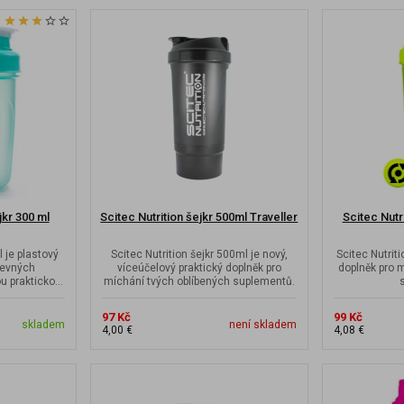
kr 300 ml
Scitec Nutrition šejkr 500ml Traveller
Scitec Nutr
 je plastový
Scitec Nutrition šejkr 500ml je nový,
Scitec Nutriti
revných
víceúčelový praktický doplněk pro
doplněk pro 
u praktickou
míchání tvých oblíbených suplementů.
é...
97 Kč
99 Kč
skladem
není skladem
4,00 €
4,08 €