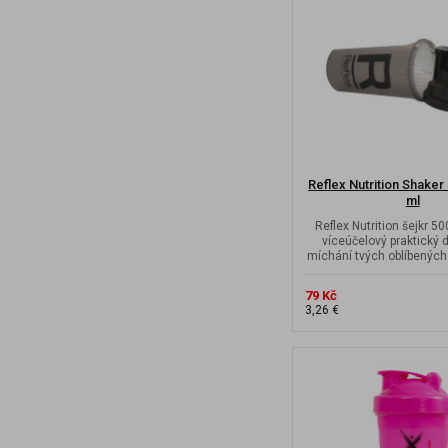
Reflex Nutrition Shaker 
ml
Reflex Nutrition šejkr 50
víceúčelový praktický 
míchání tvých oblíbených
79 Kč
3,26 €