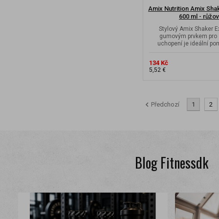
Amix Nutrition Amix Sha
600 ml - růžov
Stylový Amix Shaker E
gumovým prvkem pro 
uchopení je ideální po
míchání vašich
134 Kč
5,52 €
Předchozí
1
2
Blog Fitnessdk