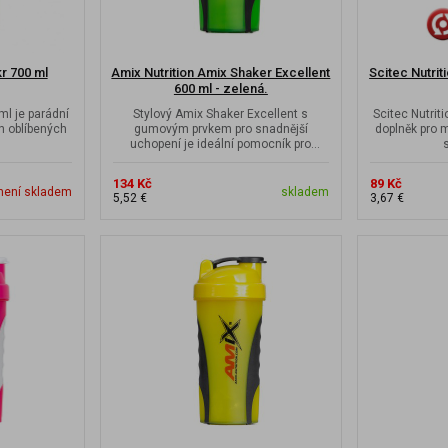
kr 700 ml
Amix Nutrition Amix Shaker Excellent
Scitec Nutrit
600 ml - zelená.
ml je parádní
Stylový Amix Shaker Excellent s
Scitec Nutriti
h oblíbených
gumovým prvkem pro snadnější
doplněk pro 
uchopení je ideální pomocník pro
míchání vašich...
134 Kč
89 Kč
není skladem
skladem
5,52 €
3,67 €