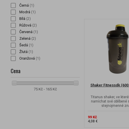
Černá
(1)
Modrá
(1)
Bílá
(2)
Růžová
(2)
Červená
(1)
Zelená
(2)
Šedá
(1)
Žlutá
(1)
Oranžová
(1)
Cena
Shaker Fitnessdk (600
75 Kč - 165 Kč
Titanus shaker, ve kter
namíchat své oblíbené
stejnojmenné zn
99 Kč
4,08 €