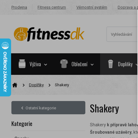
Prodejna
Fitness centrum
Věrnostní systém
Doprava a 
Výživa
Oblečení
Doplňky
Doplňky
Shakery
Na základě va
skupiny.
Shakery
Nákupy za po
Ostatní kategorie
Nyní spadáte 
Kategorie
Shakery
k přípravě lah
Šroubované uzávěry
, k