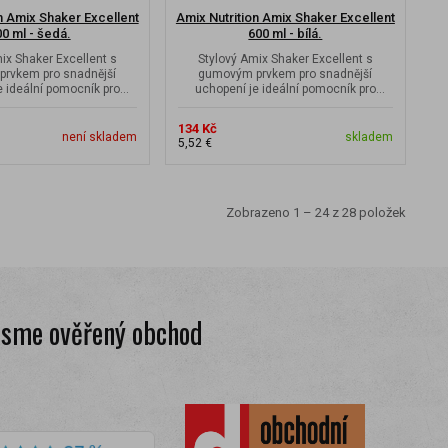
n Amix Shaker Excellent
Amix Nutrition Amix Shaker Excellent
0 ml - šedá.
600 ml - bílá.
ix Shaker Excellent s
Stylový Amix Shaker Excellent s
rvkem pro snadnější
gumovým prvkem pro snadnější
e ideální pomocník pro
uchopení je ideální pomocník pro
hání vašich...
míchání vašich...
134 Kč
není skladem
skladem
5,52 €
Zobrazeno 1 – 24 z 28 položek
Jsme ověřený obchod