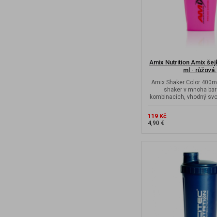
Amix Nutrition Amix šej
ml - růžová.
Amix Shaker Color 400ml
shaker v mnoha ba
kombinacích, vhodný svo
velikostí do mal
119 Kč
4,90 €