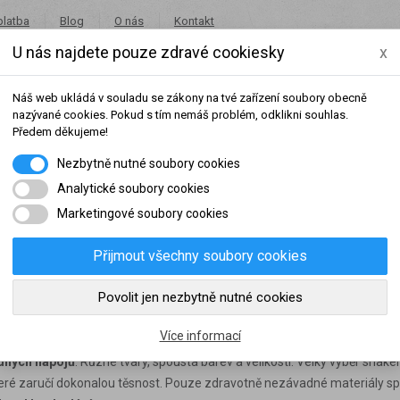
platba
Blog
O nás
Kontakt
U nás najdete pouze zdravé cookiesky
x
+420 491 462 001
in
Náš web ukládá v souladu se zákony na tvé zařízení soubory obecně
nazývané cookies. Pokud s tím nemáš problém, odklikni souhlas.
Předem děkujeme!
Nezbytně nutné soubory cookies
Potraviny
Akce
Výprodej
Značky
Analytické soubory cookies
Marketingové soubory cookies
Přijmout všechny soubory cookies
šeho dosaženého obratu za sledované období, byl váš účet přeřazen do jiné
Povolit jen nezbytně nutné cookies
slední rok:
0 Kč
do věrnostní skupiny:
Více informací
odných nápojů
. Různé tvary, spousta barev a velikostí. Velký výběr shak
teré zaručí dokonalou těsnost. Pouze zdravotně nezávadné materiály sp