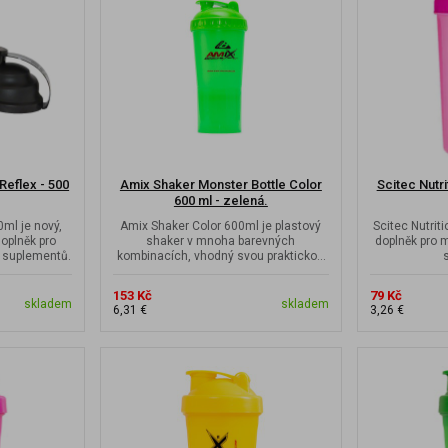
Reflex - 500
Amix Shaker Monster Bottle Color
Scitec Nutri
600 ml - zelená.
0ml je nový,
Amix Shaker Color 600ml je plastový
Scitec Nutriti
doplněk pro
shaker v mnoha barevných
doplněk pro 
 suplementů.
kombinacích, vhodný svou praktickou
velikostí do malé...
153 Kč
79 Kč
skladem
skladem
6,31 €
3,26 €