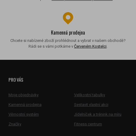
Kamenná prodejna
Chcete si nabízené zboží prohlédnout a vybrat v našem obchodě?
Rádi se s vámi potkáme v
Červeném Kostelci
.
PRO VÁS
Moje objednávky
Velikostní tabulky
Kamenná prodejna
Sestavit vlastní akci
Věrnostní systém
Jídelníček a trénink na míru
Značky
Fitness centrum