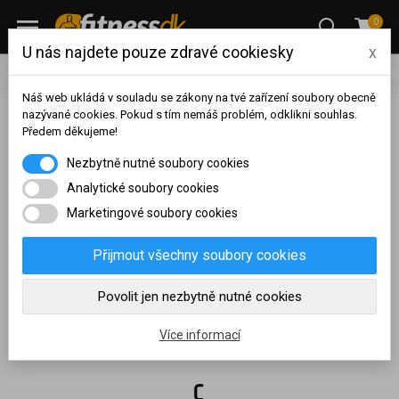
0
U nás najdete pouze zdravé cookiesky
x
Velikostní tabulky
Náš web ukládá v souladu se zákony na tvé zařízení soubory obecně
nazývané cookies. Pokud s tím nemáš problém, odklikni souhlas.
Předem děkujeme!
Na základě vašeho
Tabulky velikostí
Nezbytně nutné soubory cookies
dosaženého obratu za
sledované období, byl váš
Analytické soubory cookies
účet přeřazen do jiné
Marketingové soubory cookies
cenové skupiny.
Nákupy za poslední rok:
0
Přijmout všechny soubory cookies
Kč
Nyní spadáte do věrnostní
Povolit jen nezbytně nutné cookies
skupiny:
Více informací
Pánské velikosti NEBBIA