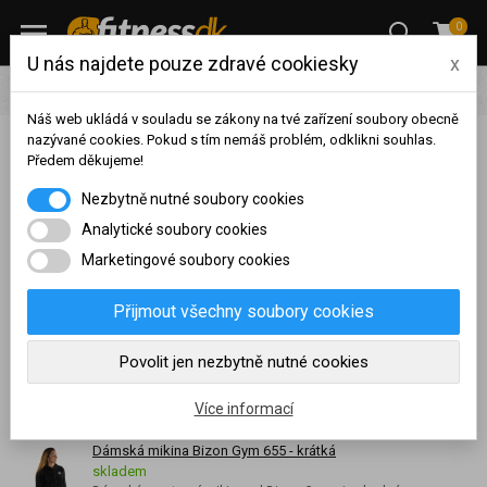
0
U nás najdete pouze zdravé cookiesky
x
Oblečení
Bizon Gym
Ženy
Mikiny
Náš web ukládá v souladu se zákony na tvé zařízení soubory obecně
nazývané cookies. Pokud s tím nemáš problém, odklikni souhlas.
Předem děkujeme!
Dámské fitness mikiny Bizon Gym
Na základě vašeho
Nezbytně nutné soubory cookies
dosaženého obratu za
sledované období, byl váš
Analytické soubory cookies
Široká nabídka dámských mikin
BIZON – GYM
. Výběr z mnoha
účet přeřazen do jiné
Marketingové soubory cookies
moderních střihů, velikostí a barevných variant.
Kvalitní
cenové skupiny.
zpracován
í a použití vysoce odolných materiálů. Vše máme
Nákupy za poslední rok:
0
Přijmout všechny soubory cookies
skladem a připravené
ihned k odeslání
.
Kč
Nyní spadáte do věrnostní
Povolit jen nezbytně nutné cookies
skupiny:
Nejprodávanější
Více informací
Dámská mikina Bizon Gym 655 - krátká
skladem