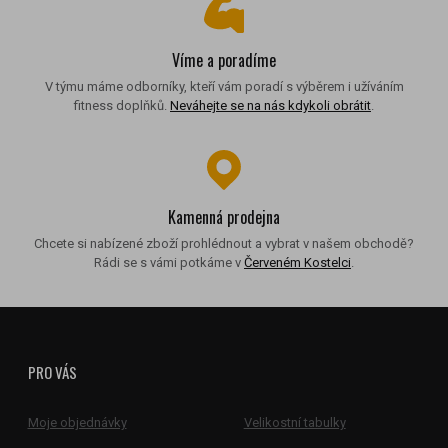
Víme a poradíme
V týmu máme odborníky, kteří vám poradí s výběrem i užíváním
fitness doplňků.
Neváhejte se na nás kdykoli obrátit
.
Kamenná prodejna
Chcete si nabízené zboží prohlédnout a vybrat v našem obchodě?
Rádi se s vámi potkáme v
Červeném Kostelci
.
PRO VÁS
Moje objednávky
Velikostní tabulky