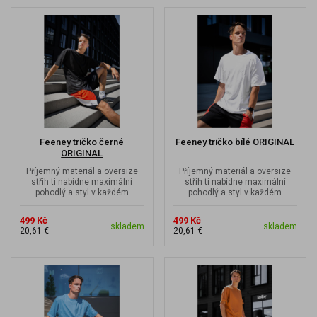
Feeney tričko černé
Feeney tričko bílé ORIGINAL
ORIGINAL
Příjemný materiál a oversize
Příjemný materiál a oversize
střih ti nabídne maximální
střih ti nabídne maximální
pohodlý a styl v každém
pohodlý a styl v každém
pohybu. Každý z nás je ochoten
pohybu. Každý z nás je ochoten
se pod...
se pod...
499 Kč
499 Kč
skladem
skladem
20,61 €
20,61 €