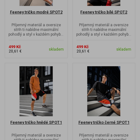
Feeney tričko modré SPOT2
Feeney tričko bílé SPOT2
Příjemný materiál a oversize
Příjemný materiál a oversize
střih ti nabídne maximální
střih ti nabídne maximální
pohodlý a styl v každém pohybu.
pohodlý a styl v každém pohybu.
S láskou k všemožným tvarům...
S láskou k všemožným tvarům...
499 Kč
499 Kč
skladem
skladem
20,61 €
20,61 €
Feeney tričko hnědé SPOT1
Feeney tričko černé SPOT1
Příjemný materiál a oversize
Příjemný materiál a oversize
střih ti nabídne maximální
střih ti nabídne maximální