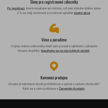
Slevy pro registrované zákazníky
Po registraci
, která nezabere ani minutu, od nás získáte stálou slevu
2 % na celý sortiment a možnost vytvářet
vlastní akce
.
Víme a poradíme
V týmu máme odborníky, kteří vám poradí s výběrem i užíváním
fitness doplňků.
Neváhejte se na nás kdykoli obrátit
.
Kamenná prodejna
Chcete si nabízené zboží prohlédnout a vybrat v našem obchodě?
Rádi se s vámi potkáme v
Červeném Kostelci
.