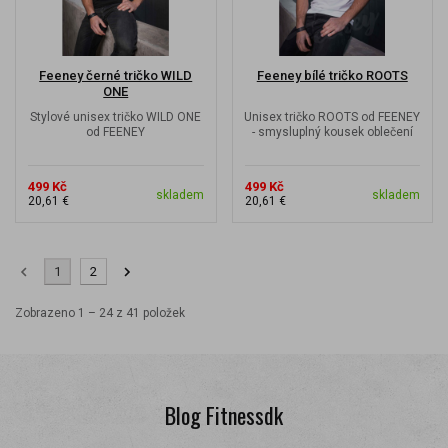
Feeney černé tričko WILD
Feeney bílé tričko ROOTS
ONE
Stylové unisex tričko WILD ONE
Unisex tričko ROOTS od FEENEY
od FEENEY
- smysluplný kousek oblečení
499 Kč
499 Kč
skladem
skladem
20,61 €
20,61 €
1
2
Zobrazeno 1 – 24 z 41 položek
Blog Fitnessdk