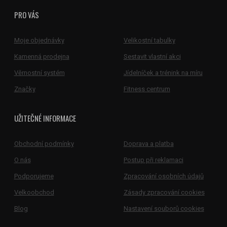
PRO VÁS
Moje objednávky
Velikostní tabulky
Kamenná prodejna
Sestavit vlastní akci
Věrnostní systém
Jídelníček a trénink na míru
Značky
Fitness centrum
UŽITEČNÉ INFORMACE
Obchodní podmínky
Doprava a platba
O nás
Postup při reklamaci
Podporujeme
Zpracování osobních údajů
Velkoobchod
Zásady zpracování cookies
Blog
Nastavení souborů cookies