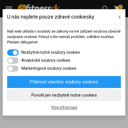
0
U nás najdete pouze zdravé cookiesky
x
Oblečení
Parkour
Náš web ukládá v souladu se zákony na tvé zařízení soubory obecně
nazývané cookies. Pokud s tím nemáš problém, odklikni souhlas.
Předem děkujeme!
Zobrazit filtraci
Na základě vašeho
Nezbytně nutné soubory cookies
dosaženého obratu za
Parkour
sledované období, byl váš
Analytické soubory cookies
účet přeřazen do jiné
Marketingové soubory cookies
cenové skupiny.
Feeney
je značka špičkového sportovního oblečení pro parkour,
Nákupy za poslední rok:
0
která ale není jen o oblečení. Naše trička, kraťasy, tepláky z
Přijmout všechny soubory cookies
Kč
perfektního materiálu
a vybraných střihů tě prostě
přinutí k
Nyní spadáte do věrnostní
Povolit jen nezbytně nutné cookies
pohybu
. Nestačí se ale jen hýbat, je čas začít nad pohybem i
skupiny:
přemýšlet. www.feeney.cz Vše skladem za výhodné ceny.
Více informací
Chci poradit s výběrem