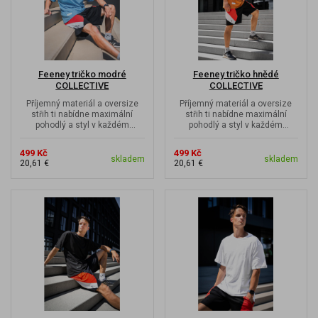
Feeney tričko modré
Feeney tričko hnědé
COLLECTIVE
COLLECTIVE
Příjemný materiál a oversize
Příjemný materiál a oversize
střih ti nabídne maximální
střih ti nabídne maximální
pohodlý a styl v každém
pohodlý a styl v každém
pohybu. Nápis Feeney 1000x
pohybu. Nápis Feeney 1000x
jinak.
jinak.
499 Kč
499 Kč
skladem
skladem
20,61 €
20,61 €