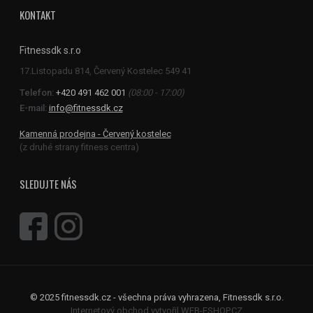
KONTAKT
Fitnessdk s.r.o
Telefon:
+420 491 462 001
(08:00 - 17:00)
E-mail:
info@fitnessdk.cz
Kamenná prodejna - Červený kostelec
(z druhé strany fitness centra)
SLEDUJTE NÁS
© 2025 fitnessdk.cz - všechna práva vyhrazena, Fitnessdk s.r.o.
Internetový obchod vytvořil WEB-ESHOP.CZ