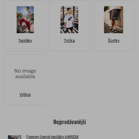
Tepláky
Trička
Šortky
Výživa
Nejprodávanější
Feeney černé tepláky HAREM