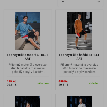
Feeney tričko modré STREET
Feeney tričko hnědé STREET
ART
ART
Příjemný materiál a oversize
Příjemný materiál a oversize
střih ti nabídne maximální
střih ti nabídne maximální
pohodlý a styl v každém
pohodlý a styl v každém
pohybu. Street art vzdává hold...
pohybu. Street art vzdává hold...
499 Kč
499 Kč
skladem
skladem
20,61 €
20,61 €