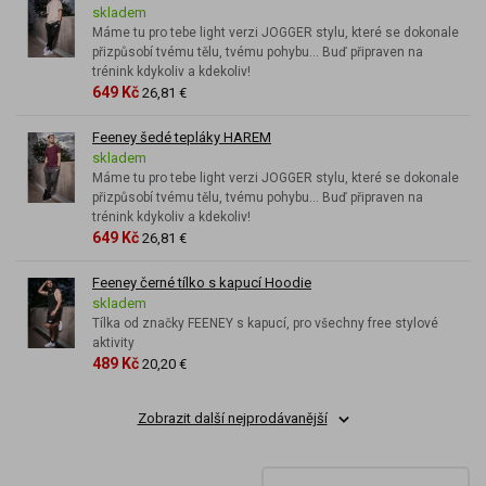
skladem
Máme tu pro tebe light verzi JOGGER stylu, které se dokonale
přizpůsobí tvému tělu, tvému pohybu... Buď připraven na
trénink kdykoliv a kdekoliv!
649 Kč
26,81 €
Feeney šedé tepláky HAREM
skladem
Máme tu pro tebe light verzi JOGGER stylu, které se dokonale
přizpůsobí tvému tělu, tvému pohybu... Buď připraven na
trénink kdykoliv a kdekoliv!
649 Kč
26,81 €
Feeney černé tílko s kapucí Hoodie
skladem
Tílka od značky FEENEY s kapucí, pro všechny free stylové
aktivity
489 Kč
20,20 €
Zobrazit další nejprodávanější