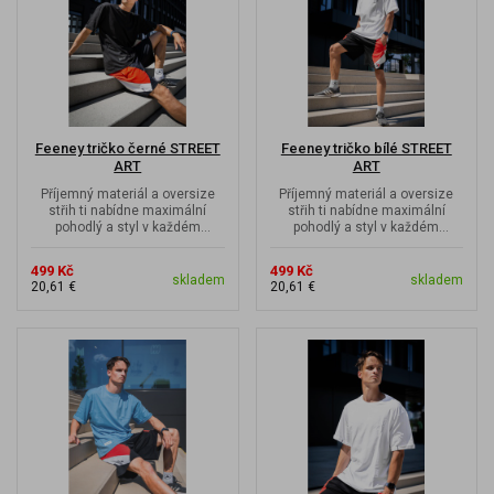
Feeney tričko černé STREET
Feeney tričko bílé STREET
ART
ART
Příjemný materiál a oversize
Příjemný materiál a oversize
střih ti nabídne maximální
střih ti nabídne maximální
pohodlý a styl v každém
pohodlý a styl v každém
pohybu. Street art vzdává hold...
pohybu. Street art vzdává hold...
499 Kč
499 Kč
skladem
skladem
20,61 €
20,61 €