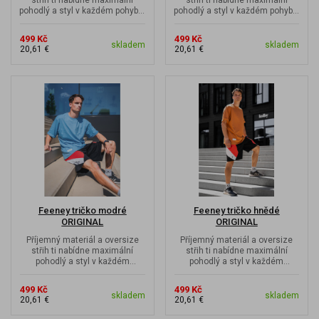
pohodlý a styl v každém pohybu.
pohodlý a styl v každém pohybu.
S láskou k všemožným tvarům...
S láskou k všemožným tvarům...
499 Kč
499 Kč
skladem
skladem
20,61 €
20,61 €
Feeney tričko modré
Feeney tričko hnědé
ORIGINAL
ORIGINAL
Příjemný materiál a oversize
Příjemný materiál a oversize
střih ti nabídne maximální
střih ti nabídne maximální
pohodlý a styl v každém
pohodlý a styl v každém
pohybu. Každý z nás je ochoten
pohybu. Každý z nás je ochoten
se pod...
se pod...
499 Kč
499 Kč
skladem
skladem
20,61 €
20,61 €