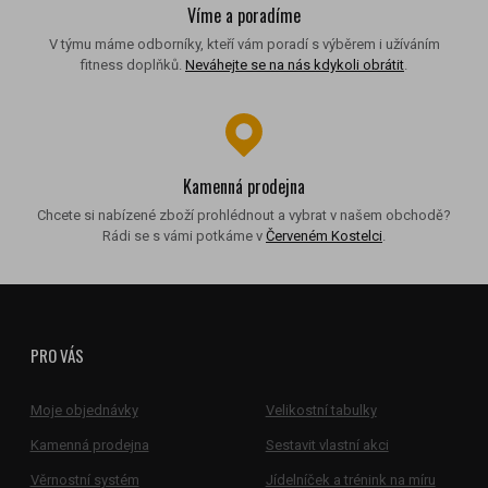
Víme a poradíme
V týmu máme odborníky, kteří vám poradí s výběrem i užíváním
fitness doplňků.
Neváhejte se na nás kdykoli obrátit
.
Kamenná prodejna
Chcete si nabízené zboží prohlédnout a vybrat v našem obchodě?
Rádi se s vámi potkáme v
Červeném Kostelci
.
PRO VÁS
Moje objednávky
Velikostní tabulky
Kamenná prodejna
Sestavit vlastní akci
Věrnostní systém
Jídelníček a trénink na míru