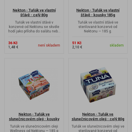
Nekton - Tuňák ve vlastní
Nekton - Tuňák ve vlastní
šťávě - celý 80g
šťávě - kousky 185g
Tuňák ve vlastní šťávě v
Tuňák ve vlastní šťávě ve
konzervě od Nektonu se skvěle
sterilované konzervě od
hodí jako příloha do salátu nebo
Nektonu — 185 g.
k těstovinám.
36 Kč
51 Kč
není skladem
skladem
1,48 €
2,10 €
Nekton - Tuňák ve
Nekton - Tuňák ve
slunečnicovém oleji - kousky
slunečnicovém oleji - celý 80g
Wellness
Tuňák ve slunečnicovém oleji
Tuňák ve slunečnicovém oleji ve
Wellness od Nektonu — 185 g
sterilované konzervě od