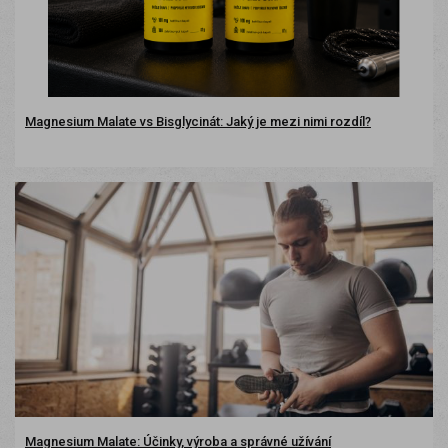
Magnesium Malate vs Bisglycinát: Jaký je mezi nimi rozdíl?
Magnesium Malate: Účinky, výroba a správné užívání