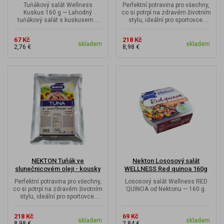
Tuňákový salát Wellness
Perfektní potravina pro všechny,
Kuskus 160 g — Lahodný
co si potrpí na zdravém životním
tuňákový salát s kuskusem a
stylu, ideální pro sportovce.
zeleninou v olivovém oleji.
Skvělý zdroj bílkovin...
Ideální pro...
67 Kč
218 Kč
skladem
skladem
2,76 €
8,98 €
NEKTON Tuňák ve
Nekton Lososový salát
slunečnicovém oleji - kousky
WELLNESS Red quinoa 160g
1000 g
Perfektní potravina pro všechny,
Lososový salát Wellness RED
co si potrpí na zdravém životním
QUINOA od Nektonu — 160 g.
stylu, ideální pro sportovce.
Skvělý zdroj bílkovin...
218 Kč
69 Kč
skladem
skladem
8,98 €
2,84 €