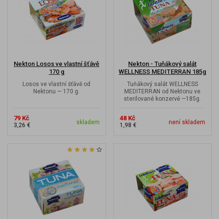
Nekton Losos ve vlastní šťávě
Nekton - Tuňákový salát
170 g
WELLNESS MEDITERRAN 185g
Losos ve vlastní šťávě od
Tuňákový salát WELLNESS
Nektonu — 170 g.
MEDITERRAN od Nektonu ve
sterilované konzervě —185g.
79 Kč
48 Kč
skladem
není skladem
3,26 €
1,98 €