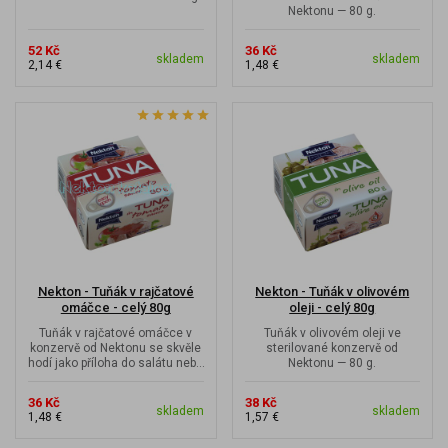
Nektonu — 80 g.
52 Kč
36 Kč
skladem
skladem
2,14 €
1,48 €
Nekton - Tuňák v rajčatové
Nekton - Tuňák v olivovém
omáčce - celý 80g
oleji - celý 80g
Tuňák v rajčatové omáčce v
Tuňák v olivovém oleji ve
konzervě od Nektonu se skvěle
sterilované konzervě od
hodí jako příloha do salátu nebo
Nektonu — 80 g.
k těstovinám.
36 Kč
38 Kč
skladem
skladem
1,48 €
1,57 €