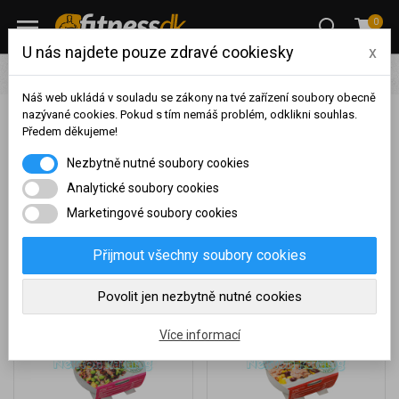
0
U nás najdete pouze zdravé cookiesky
x
Nekton
Náš web ukládá v souladu se zákony na tvé zařízení soubory obecně
nazývané cookies. Pokud s tím nemáš problém, odklikni souhlas.
Předem děkujeme!
Zobrazit filtraci
Na základě vašeho
Nezbytně nutné soubory cookies
dosaženého obratu za
Produkty Nekton
sledované období, byl váš
Analytické soubory cookies
účet přeřazen do jiné
Marketingové soubory cookies
cenové skupiny.
Nákupy za poslední rok:
0
Přijmout všechny soubory cookies
Kč
Nyní spadáte do věrnostní
Povolit jen nezbytně nutné cookies
skupiny:
Více informací