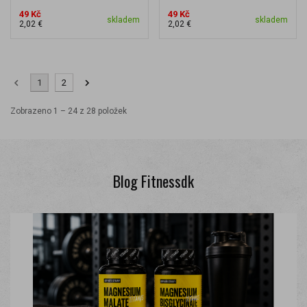
49 Kč
49 Kč
skladem
skladem
2,02 €
2,02 €
1
2
Zobrazeno 1 – 24 z 28 položek
Blog Fitnessdk