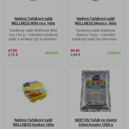
Nekton Tuňákový salát
Nekton Tuňákový salát
WELLNESS Wild rice 160g
WELLNESS Mexico 160g
Tuňákový salát Wellness Wild
Tuňákový salát Wellness
rice 160 g — Lahodný tuňákový
Mexico 160g — Lahodný
salát s divokou rýží a zeleninou
tuňákový salát se zeleninou v
v olivovém oleji. Skvělý...
olivovém oleji. Ideální pro rychlé
a...
67 Kč
65 Kč
skladem
skladem
2,76 €
2,68 €
Nekton Tuňákový salát
NEKTON Tuňák ve vlastní
WELLNESS Kuskus 160g
šťávě kousky 1000 g