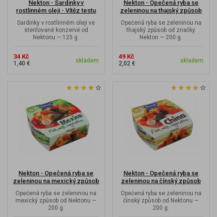
Nekton - Sardinky v
Nekton - Opečená ryba se
rostlinném oleji - Vítěz testu
zeleninou na thajský způsob
kvality v...
Sardinky v rostlinném oleji ve
Opečená ryba se zeleninou na
sterilované konzervě od
thajský způsob od značky
Nektonu — 125 g.
Nekton — 200 g.
34 Kč
49 Kč
skladem
skladem
1,40 €
2,02 €
Nekton - Opečená ryba se
Nekton - Opečená ryba se
zeleninou na mexický způsob
zeleninou na čínský způsob
Opečená ryba se zeleninou na
Opečená ryba se zeleninou na
mexický způsob od Nektonu —
čínský způsob od Nektonu —
200 g.
200 g.