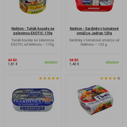
Nekton - Tuňák kousky se
Nekton - Sardinky v tomatové
zeleninou EXOTIC 170g
omáčce Jadran 125g
Tuňák kousky se zeleninou
Sardinky v tomatové omáčce od
EXOTIC od Nektonu — 170g.
Nektonu — 125 g.
44 Kč
34 Kč
skladem
skladem
1,81 €
1,40 €