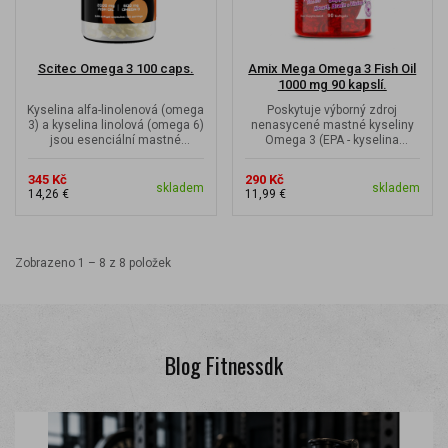
Scitec Omega 3 100 caps.
Amix Mega Omega 3 Fish Oil
1000 mg 90 kapslí.
Kyselina alfa-linolenová (omega
Poskytuje výborný zdroj
3) a kyselina linolová (omega 6)
nenasycené mastné kyseliny
jsou esenciální mastné
Omega 3 (EPA - kyselina
kyseliny, které nejsme sami...
eikosapentaenová a DHA -
kyselina...
345 Kč
290 Kč
skladem
skladem
14,26 €
11,99 €
Zobrazeno 1 – 8 z 8 položek
Blog Fitnessdk