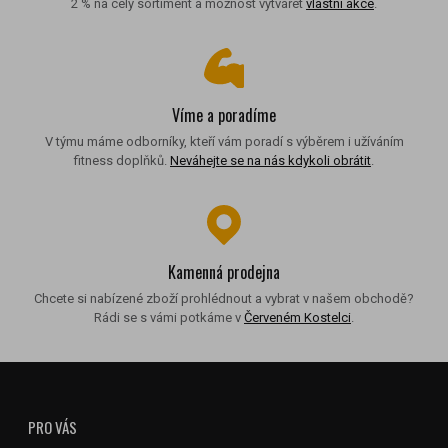
2 % na celý sortiment a možnost vytvářet
vlastní akce
.
Víme a poradíme
V týmu máme odborníky, kteří vám poradí s výběrem i užíváním
fitness doplňků.
Neváhejte se na nás kdykoli obrátit
.
Kamenná prodejna
Chcete si nabízené zboží prohlédnout a vybrat v našem obchodě?
Rádi se s vámi potkáme v
Červeném Kostelci
.
PRO VÁS