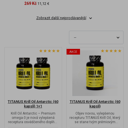
269 Kč
11,12 €
Zobrazit další nejprodávanější
AKCE
TITANUS Krill Oil Antarctic (60
TITANUS Krill Oil Antarctic (60
kapslí) 1+1
kapslí)
Krill Oil Antarctic – Premium
Objev novou, vylepšenou
omega-3 je nová vylepšená
recepturu TITANUS Krill Oil, který
receptura osvědčeného doplňku
se stane tvým prémiovým
stravy, tvořící unikátní...
zdrojem snadno