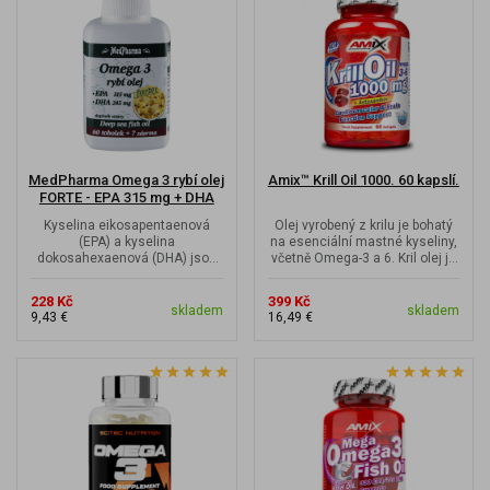
MedPharma Omega 3 rybí olej
Amix™ Krill Oil 1000. 60 kapslí.
FORTE - EPA 315 mg + DHA
245 mg, 67...
Kyselina eikosapentaenová
Olej vyrobený z krilu je bohatý
(EPA) a kyselina
na esenciální mastné kyseliny,
dokosahexaenová (DHA) jsou
včetně Omega-3 a 6. Kril olej je
biologicky aktivní omega 3
velmi stabilní, bez...
nenasycené mastné...
228 Kč
399 Kč
skladem
skladem
9,43 €
16,49 €