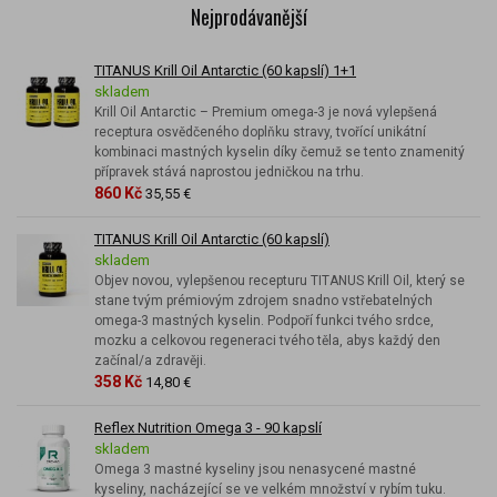
Nejprodávanější
TITANUS Krill Oil Antarctic (60 kapslí) 1+1
skladem
Krill Oil Antarctic – Premium omega-3 je nová vylepšená
receptura osvědčeného doplňku stravy, tvořící unikátní
kombinaci mastných kyselin díky čemuž se tento znamenitý
přípravek stává naprostou jedničkou na trhu.
860 Kč
35,55 €
TITANUS Krill Oil Antarctic (60 kapslí)
skladem
Objev novou, vylepšenou recepturu TITANUS Krill Oil, který se
stane tvým prémiovým zdrojem snadno vstřebatelných
omega-3 mastných kyselin. Podpoří funkci tvého srdce,
mozku a celkovou regeneraci tvého těla, abys každý den
začínal/a zdravěji.
358 Kč
14,80 €
Reflex Nutrition Omega 3 - 90 kapslí
skladem
Omega 3 mastné kyseliny jsou nenasycené mastné
kyseliny, nacházející se ve velkém množství v rybím tuku.