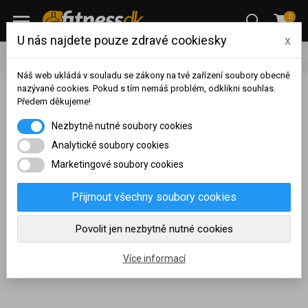
0
U nás najdete pouze zdravé cookiesky
x
Výživa
Vitamíny / Antioxidanty
Omega 3
Náš web ukládá v souladu se zákony na tvé zařízení soubory obecně
nazývané cookies. Pokud s tím nemáš problém, odklikni souhlas.
Předem děkujeme!
Zobrazit filtraci
Na základě vašeho
Nezbytně nutné soubory cookies
dosaženého obratu za
Omega 3
sledované období, byl váš
Analytické soubory cookies
účet přeřazen do jiné
Marketingové soubory cookies
cenové skupiny.
Esenciální
mastné kyseliny omega 3
a 6 najdete v pestré nabídce
Nákupy za poslední rok:
0
našeho e-shopu. Hlavním zdrojem jsou mořské ryby, a především
Přijmout všechny soubory cookies
Kč
rybí olej získávaný z nich. Tyto důležité látky nabízíme většinou ve
Nyní spadáte do věrnostní
Povolit jen nezbytně nutné cookies
formě kapslí od světových výrobců včetně
vlastní vysoce kvalitní
skupiny:
receptury
.
Více informací
Chci poradit s výběrem