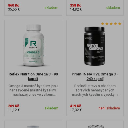
vstřebatelných...
860 Kč
358 Kč
skladem
skladem
35,55 €
14,82 €
Reflex Nutrition Omega 3 - 90
Prom-IN NATIVE Omega 3 -
kapslí
240 kapslí
Omega 3 mastné kyseliny jsou
Doplněk stravy s obsahem
nenasycené mastné kyseliny,
zdravých nenasycených
nacházející se ve velkém
mastných kyselin s vysokým
množství v rybím tuku.
obsahem EPA a DHA ve formě
triglyceridů.
269 Kč
419 Kč
skladem
není skladem
11,12 €
17,32 €