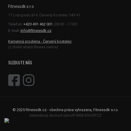
Fitnessdk s.r.o
Telefon:
+420 491 462 001
(08:00 - 17:00)
E-mail:
info@fitnessdk.cz
Kamenná prodejna - Červený kostelec
(z druhé strany fitness centra)
SLEDUJTE NÁS
© 2025 fitnessdk.cz - všechna práva vyhrazena, Fitnessdk s.r.o.
Internetový obchod vytvořil WEB-ESHOP.CZ