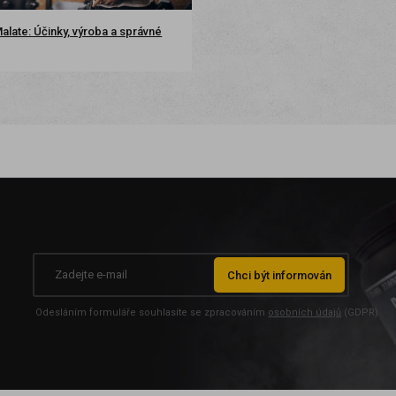
late: Účinky, výroba a správné
Chci být informován
Odesláním formuláře souhlasíte se zpracováním
osobních údajů
(GDPR)