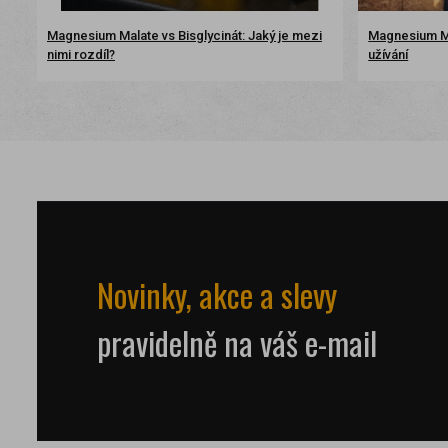
Magnesium Malate vs Bisglycinát: Jaký je mezi
Magnesium Ma
nimi rozdíl?
užívání
Novinky, akce a slevy
pravidelně na váš e-mail