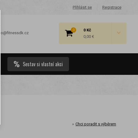
Přihlásit se
Registrace
0 Kč
0
fo@fitnessdk.cz
0,00 €
Sestav si vlastní akci
 cenové
Chci poradit s výběrem