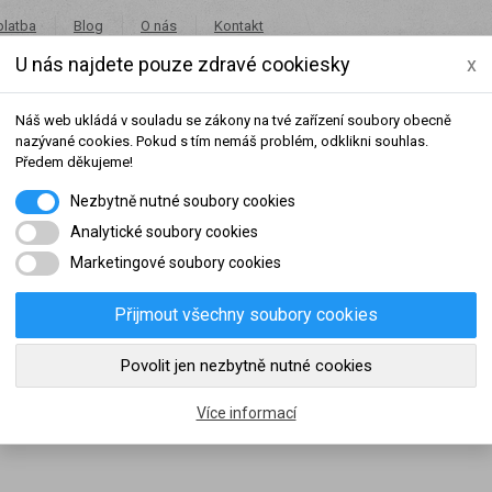
platba
Blog
O nás
Kontakt
U nás najdete pouze zdravé cookiesky
x
+420 491 462 001
in
Náš web ukládá v souladu se zákony na tvé zařízení soubory obecně
nazývané cookies. Pokud s tím nemáš problém, odklikni souhlas.
Předem děkujeme!
Nezbytně nutné soubory cookies
Potraviny
Akce
Výprodej
Značky
Analytické soubory cookies
Marketingové soubory cookies
Přijmout všechny soubory cookies
šeho dosaženého obratu za sledované období, byl váš účet přeřazen do jiné
Povolit jen nezbytně nutné cookies
slední rok:
0 Kč
do věrnostní skupiny:
Více informací