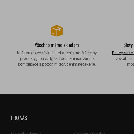
Všechno máme skladem
Slevy
Každou objednávku hned odesíláme. Všechny
Po registraci
produkty jsou vždy skladem – u nás žádné
získáte st
komplikace s pozdním doručením nečekejte!
mož
PRO VÁS
Moje objednávky
Velikostní tabulky