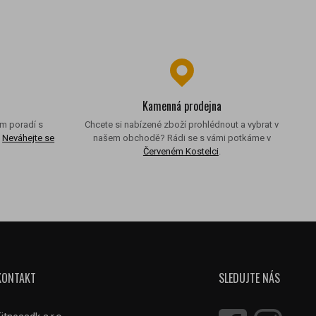
Kamenná prodejna
ám poradí s
Chcete si nabízené zboží prohlédnout a vybrat v
.
Neváhejte se
našem obchodě? Rádi se s vámi potkáme v
.
Červeném Kostelci
.
KONTAKT
SLEDUJTE NÁS