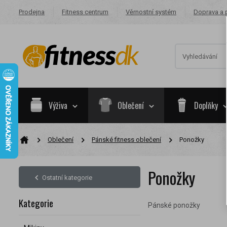
Prodejna
Fitness centrum
Věrnostní systém
Doprava a 
Výživa
Oblečení
Doplňky
Oblečení
Pánské fitness oblečení
Ponožky
Na základě va
skupiny.
Ponožky
Nákupy za po
Ostatní kategorie
Nyní spadáte 
Kategorie
Pánské ponožky