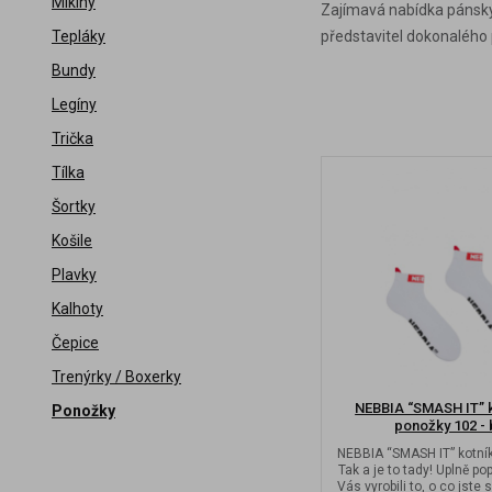
Mikiny
Zajímavá nabídka pánský
představitel dokonalého
Tepláky
Bundy
Legíny
Trička
Tílka
Šortky
Košile
Plavky
Kalhoty
Čepice
Trenýrky / Boxerky
NEBBIA “SMASH IT” 
Ponožky
ponožky 102 - 
NEBBIA “SMASH IT” kotní
Tak a je to tady! Uplně po
Vás vyrobili to, o co jste si