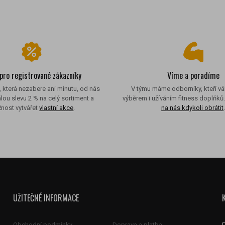
 pro registrované zákazníky
Víme a poradíme
, která nezabere ani minutu, od nás
V týmu máme odborníky, kteří v
álou slevu 2 % na celý sortiment a
výběrem i užíváním fitness doplňků
nost vytvářet
vlastní akce
.
na nás kdykoli obrátit
UŽITEČNÉ INFORMACE
Obchodní podmínky
Doprava a platba