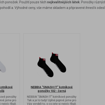
ch ponožek. Použití pouze těch
nejkvalitnějších látek
. Ponožky různých
 pohodlí a. Výhodné ceny, vše máme skladem a připravené ihned k odesl
kotníkové
NEBBIA “SMASH IT” kotníkové
bílá
ponožky 102 - černá
kové ponožky
NEBBIA “SMASH IT” kotníkové ponožky
prvé jsme pro
Tak a je to tady! Uplně poprvé jsme pro
 nejvíc říkali.
Vás vyrobili to, o co jste si nejvíc říkali.