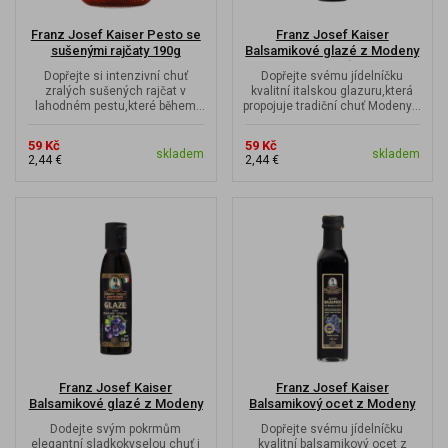
Franz Josef Kaiser Pesto se
Franz Josef Kaiser
sušenými rajčaty 190g
Balsamikové glazé z Modeny
s příchutí fíků 150ml
Dopřejte si intenzivní chuť
Dopřejte svému jídelníčku
zralých sušených rajčat v
kvalitní italskou glazuru,která
lahodném pestu,které během
propojuje tradiční chuť Modeny s
chvilky promění každé jídlo v...
jemnou sladkostí fíků a...
59 Kč
59 Kč
skladem
skladem
2,44 €
2,44 €
Franz Josef Kaiser
Franz Josef Kaiser
Balsamikové glazé z Modeny
Balsamikový ocet z Modeny
150ml
250ml
Dodejte svým pokrmům
Dopřejte svému jídelníčku
elegantní sladkokyselou chuť i
kvalitní balsamikový ocet z