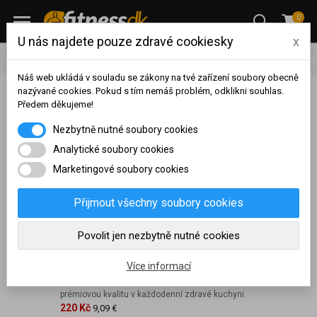
0
U nás najdete pouze zdravé cookiesky
x
Potraviny
Oleje a Octy
Náš web ukládá v souladu se zákony na tvé zařízení soubory obecně
nazývané cookies. Pokud s tím nemáš problém, odklikni souhlas.
Předem děkujeme!
Oleje a Octy
Na základě vašeho
Nezbytně nutné soubory cookies
dosaženého obratu za
sledované období, byl váš
Analytické soubory cookies
Oleje a Octy
účet přeřazen do jiné
Marketingové soubory cookies
cenové skupiny.
Nákupy za poslední rok:
0
Přijmout všechny soubory cookies
Nejprodávanější
Kč
Nyní spadáte do věrnostní
Povolit jen nezbytně nutné cookies
skupiny:
Franz Josef Kaiser Dýňový olej 250ml
skladem
Více informací
Dopřejte svému jídelníčku kvalitní dýňový olej Franc Josef
Kaiser, který spojuje vyjímečnou chuť, univerzální využití a
prémiovou kvalitu v každodenní zdravé kuchyni.
220 Kč
9,09 €