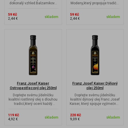
dokonalý vzhled.Balzamikové
Modeny,který propojuje tradiční
glazé z Modeny je ideální pro
italskou výrobu s univerzálním...
finální...
59 Kč
59 Kč
skladem
skladem
2,44 €
2,44 €
Franz Josef Kaiser
Franz Josef Kaiser Dýňový
Ostropestřecový olej 250ml
olej 250ml
Dopřejte svému jídelníčku
Dopřejte svému jídelníčku
kvalitní rostlinný olej s dlouhou
kvalitní dýňový olej Franc Josef
tradicí,který ocení každý
Kaiser, který spojuje vyjímečnou
milovník zdravé výživy i...
chuť, univerzální využití...
119 Kč
220 Kč
skladem
skladem
4,92 €
9,09 €