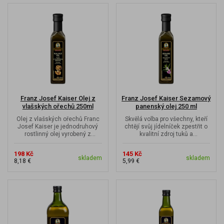
Franz Josef Kaiser Olej z
Franz Josef Kaiser Sezamový
vlašských ořechů 250ml
panenský olej 250 ml
Olej z vlašských ořechů Franc
Skvělá volba pro všechny, kteří
Josef Kaiser je jednodruhový
chtějí svůj jídelníček zpestřit o
rostlinný olej vyrobený z
kvalitní zdroj tuků a
restovaných jader vlašských...
esenciálních mastných...
198 Kč
145 Kč
skladem
skladem
8,18 €
5,99 €