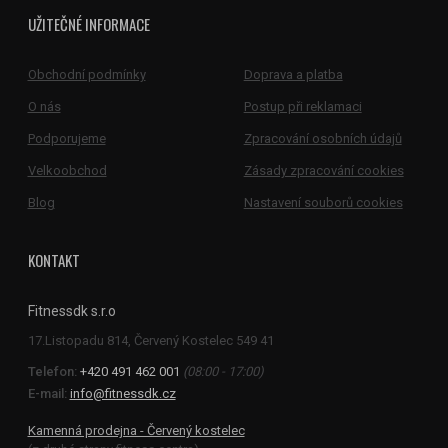
UŽITEČNÉ INFORMACE
Obchodní podmínky
Doprava a platba
O nás
Postup při reklamaci
Podporujeme
Zpracování osobních údajů
Velkoobchod
Zásady zpracování cookies
Blog
Nastavení souborů cookies
KONTAKT
Fitnessdk s.r.o
Telefon:
+420 491 462 001
(08:00 - 17:00)
E-mail:
info@fitnessdk.cz
Kamenná prodejna - Červený kostelec