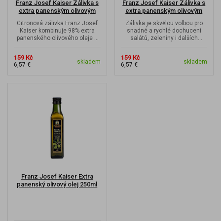
Franz Josef Kaiser Zálivka s
Franz Josef Kaiser Zálivka s
extra panenským olivovým
extra panenským olivovým
olejem s...
olejem s...
Citronová zálivka Franz Josef
Zálivka je skvělou volbou pro
Kaiser kombinuje 98% extra
snadné a rychlé dochucení
panenského olivového oleje s
salátů, zeleniny i dalších
jemnou svěží chutí...
oblíbených pokrmů.Kombinace...
159 Kč
159 Kč
skladem
skladem
6,57 €
6,57 €
Franz Josef Kaiser Extra
panenský olivový olej 250ml