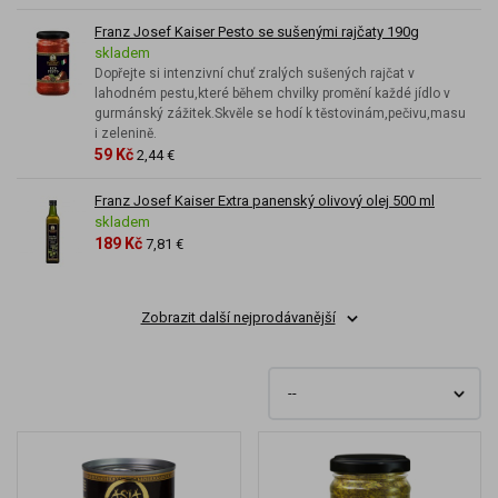
Franz Josef Kaiser Pesto se sušenými rajčaty 190g
skladem
Dopřejte si intenzivní chuť zralých sušených rajčat v
lahodném pestu,které během chvilky promění každé jídlo v
gurmánský zážitek.Skvěle se hodí k těstovinám,pečivu,masu
i zelenině.
59 Kč
2,44 €
Franz Josef Kaiser Extra panenský olivový olej 500 ml
skladem
189 Kč
7,81 €
Zobrazit další nejprodávanější