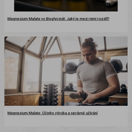
Magnesium Malate vs Bisglycinát: Jaký je mezi nimi rozdíl?
Magnesium Malate: Účinky, výroba a správné užívání