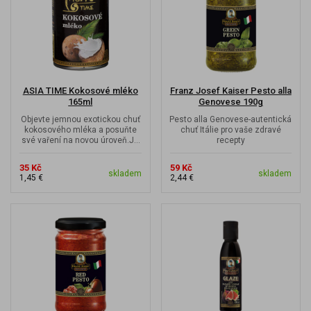
ASIA TIME Kokosové mléko
Franz Josef Kaiser Pesto alla
165ml
Genovese 190g
Objevte jemnou exotickou chuť
Pesto alla Genovese-autentická
kokosového mléka a posuňte
chuť Itálie pro vaše zdravé
své vaření na novou úroveň.Je
recepty
ideální pro přípravu krémových...
35 Kč
59 Kč
skladem
skladem
1,45 €
2,44 €