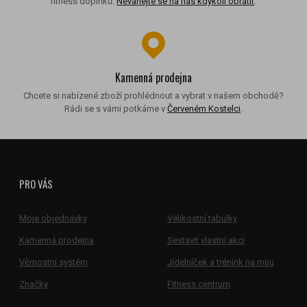
fitness doplňků.
Neváhejte se na nás kdykoli obrátit
.
Kamenná prodejna
Chcete si nabízené zboží prohlédnout a vybrat v našem obchodě?
Rádi se s vámi potkáme v
Červeném Kostelci
.
PRO VÁS
Moje objednávky
Velikostní tabulky
Kamenná prodejna
Sestavit vlastní akci
Věrnostní systém
Jídelníček a trénink na míru
Značky
Fitness centrum