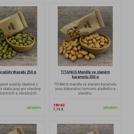
rašídy Wasabi 250 g
TITANUS Mandle ve slaném
karamelu 350 g
pavé arašídy obalené v
TITANUS mandle ve slaném karamelu
i obalu jsou pro všechny
jsou dokonalou harmonii sladkého a
pikantních a odvážných
slaného.
pochoutek.
189 Kč
skladem
skladem
7,79 €