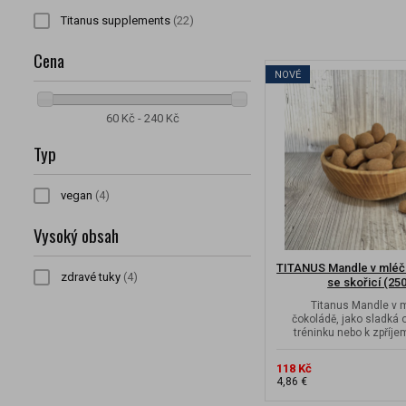
Titanus supplements
(22)
Cena
NOVÉ
60 Kč - 240 Kč
Typ
vegan
(4)
Vysoký obsah
TITANUS Mandle v mléč
zdravé tuky
(4)
se skořicí (250
Titanus Mandle v 
čokoládě, jako sladká
tréninku nebo k zpříje
118 Kč
4,86 €