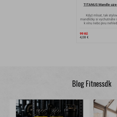
TITANUS Mandle uzen
Když mlsat, tak stylo
mandličky si vychutnáte i
k vínu nebo pivu nehled
mají...
99 Kč
4,08 €
Blog Fitnessdk