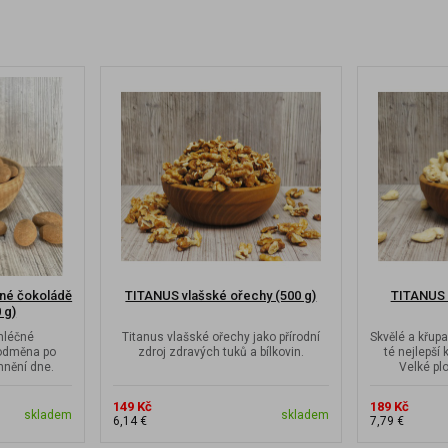
né čokoládě
TITANUS vlašské ořechy (500 g)
TITANUS k
 g)
mléčné
Titanus vlašské ořechy jako přírodní
Skvělé a křupa
 odměna po
zdroj zdravých tuků a bílkovin.
té nejlepší 
mnění dne.
Velké plo
149 Kč
189 Kč
skladem
skladem
6,14 €
7,79 €