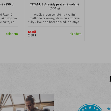
é (250 g)
TITANUS Arašídy pražené solené
(500 g)
vě. Uzené
Arašídy jsou bohaté na kvalitní
 jako doplněk
rostlinné bílkoviny, vlákninu a zdravé
ě na to, že
tuky. Skvěle se hodí do sladko-slaných
dezertů...
65 Kč
skladem
skladem
2,68 €