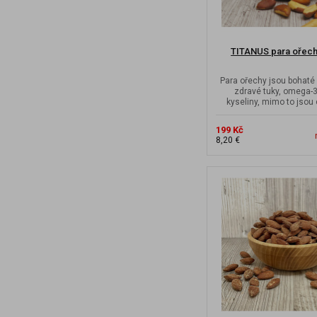
TITANUS para ořechy
Para ořechy jsou bohaté 
zdravé tuky, omega-
kyseliny, mimo to jsou
významné procen
199 Kč
8,20 €