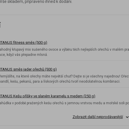
. Vše skladem, připraveno ihned k dodáni.
í
ITANUS fitness směs (500 g)
ahodný křupavý mix sušeného ovoce a výběru těch nejlepších ořechů v malém prakt
uce, když vás přepadne mlsná.
ITANUS směs jader ořechů (500 g)
řemýšlíte, na které ořechy máte největší chuť? Dejte si je všechny najednou! O
andlí, kešu, pekanů, para a lískových ořechů tvoří neodolatelnou kombinaci.
ITANUS Kešu oříšky ve slaném karamelu s medem (250 g)
ahůdka v podobě pražených kešu ořechů s jemnou vrstvou medu a mořské soli pot
Zobrazit další nejprodávanější