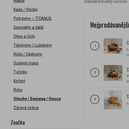
Másla
standard kvality surovin
Kaše / Vločky
Potraviny – TITANUS
Nejprodávanějš
Speciality a další
Oleje a Octy
T
Těstoviny / Luštěniny
1
L
Rýže / Obiloviny
r
Sušené maso
T
Tyčinky
2
P
Koření
m
Ryby
T
Ořechy / Semena / Ovoce
3
L
Zdravá výživa
Značka