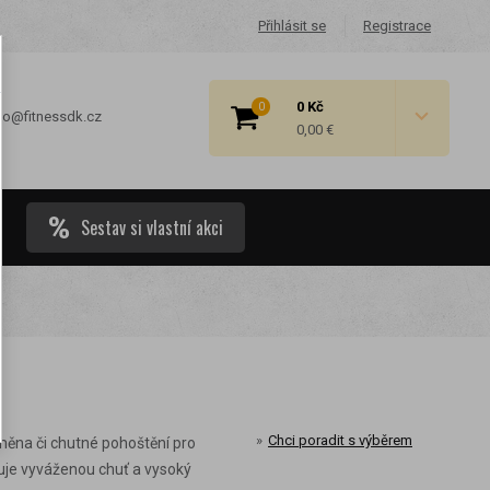
Přihlásit se
Registrace
0 Kč
0
fo@fitnessdk.cz
0,00 €
Sestav si vlastní akci
 cenové
Chci poradit s výběrem
ěna či chutné pohoštění pro
uje vyváženou chuť a vysoký