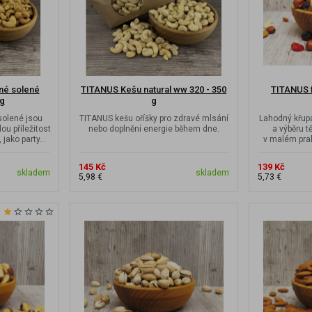
né solené
TITANUS Kešu natural ww 320 - 350
TITANUS f
 g
g
solené jsou
TITANUS kešu oříšky pro zdravé mlsání
Lahodný křup
ou příležitost
nebo doplnění energie během dne.
a výběru t
 jako party...
v malém prak
145 Kč
139 Kč
skladem
skladem
5,98 €
5,73 €