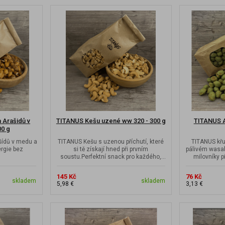
 Arašidů v
TITANUS Kešu uzené ww 320 - 300 g
TITANUS A
00 g
šídů v medu a
TITANUS Kešu s uzenou příchutí, které
TITANUS křu
ergie bez
si tě získají hned při prvním
pálivém wasab
.
soustu.Perfektní snack pro každého,
milovníky 
kdo chce...
145 Kč
76 Kč
skladem
skladem
5,98 €
3,13 €