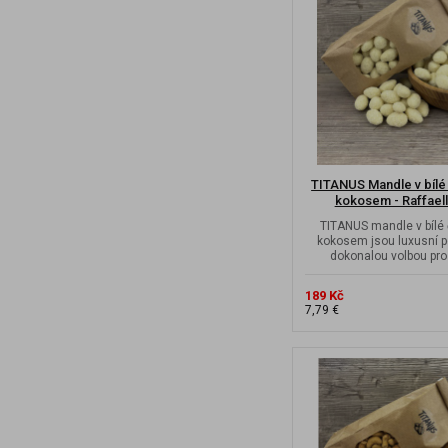
TITANUS Mandle v bílé
kokosem - Raffaell
TITANUS mandle v bílé 
kokosem jsou luxusní 
dokonalou volbou pr
milovníky bílé.
189 Kč
7,79 €