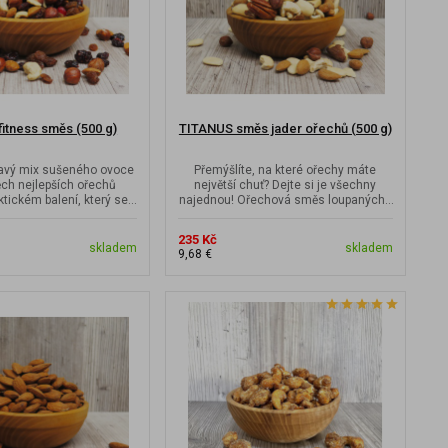
itness směs (500 g)
TITANUS směs jader ořechů (500 g)
avý mix sušeného ovoce
Přemýšlíte, na které ořechy máte
ěch nejlepších ořechů
největší chuť? Dejte si je všechny
tickém balení, který se
najednou! Ořechová směs loupaných i
vyplatí mít...
neloupaných...
235 Kč
skladem
skladem
9,68 €