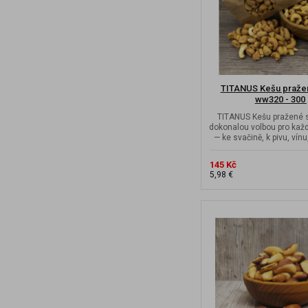
TITANUS Kešu praže
ww320 - 300
TITANUS Kešu pražené 
dokonalou volbou pro každ
— ke svačině, k pivu, vínu,
145 Kč
5,98 €