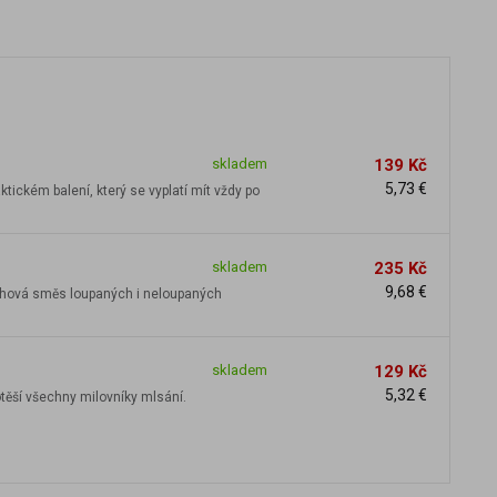
skladem
139 Kč
5,73 €
ickém balení, který se vyplatí mít vždy po
skladem
235 Kč
9,68 €
řechová směs loupaných i neloupaných
skladem
129 Kč
5,32 €
ěší všechny milovníky mlsání.