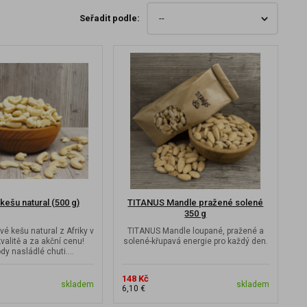
Seřadit podle:
ešu natural (500 g)
TITANUS Mandle pražené solené
350 g
vé kešu natural z Afriky v
TITANUS Mandle loupané, pražené a
kvalitě a za akční cenu!
solené-křupavá energie pro každý den.
dy nasládlé chuti....
148 Kč
skladem
skladem
6,10 €