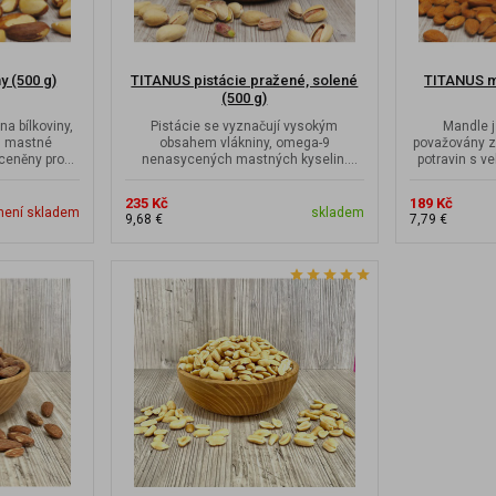
 (500 g)
TITANUS pistácie pražené, solené
TITANUS ma
(500 g)
na bílkoviny,
Pistácie se vyznačují vysokým
Mandle j
3 mastné
obsahem vlákniny, omega-9
považovány z
 ceněny pro
nenasycených mastných kyselin.
potravin s v
to...
Vynikající slaná pochoutka,...
Ma
235 Kč
189 Kč
není skladem
skladem
9,68 €
7,79 €