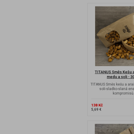
TITANUS Směs Kešu a
medu a soli - 3
TITANUS Směs kešu a ara
soli-sladko-slaná en
kompromisů
138 Kč
5,69 €