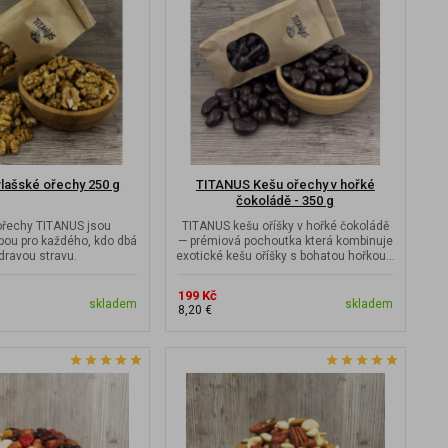
lašské ořechy 250 g
TITANUS Kešu ořechy v hořké
čokoládě - 350 g
ořechy TITANUS jsou
TITANUS kešu oříšky v hořké čokoládě
bou pro každého, kdo dbá
— prémiová pochoutka která kombinuje
dravou stravu.
exotické kešu oříšky s bohatou hořkou...
199 Kč
skladem
skladem
8,20 €