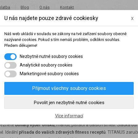
platba
Blog
O nás
Kontakt
U nás najdete pouze zdravé cookiesky
x
+420 491 462 001
in
Náš web ukládá v souladu se zákony na tvé zařízení soubory obecně
nazývané cookies. Pokud s tím nemáš problém, odklikni souhlas.
Předem děkujeme!
Nezbytně nutné soubory cookies
Potraviny
Akce
Výprodej
Značky
Analytické soubory cookies
Marketingové soubory cookies
Přijmout všechny soubory cookies
šeho dosaženého obratu za sledované období, byl váš účet přeřazen do jiné
Povolit jen nezbytně nutné cookies
ena / ovoce
slední rok:
0 Kč
do věrnostní skupiny:
Více informací
aleznete
bohatý výběr oříšků
, mandlí, pistácií a dalších směsí.
Sladká odm
mé.
Ideální
přísada do vašich zdravých fitness receptů
. TITANUS zaruč