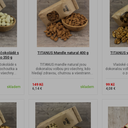
 čokoládě s
TITANUS Mandle natural 400 g
TITANUS v
o 350 g
čokoládě s
TITANUS mandle natural jsou
Vlašské 
pochoutka a
dokonalou volbou pro všechny, kdo
dokonalou vol
o všechny
hledají zdravou, chutnou a všestrannou
o z
..
potravinu bez...
149 Kč
99 Kč
skladem
skladem
6,14 €
4,08 €