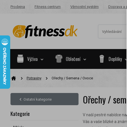
Prodejna
Fitness centrum
Věrnostní systém
Doprava a 
Výživa
Oblečení
Doplňky
Potraviny
Ořechy / Semena / Ovoce
Na základě va
skupiny.
Ořechy / sem
Nákupy za po
Ostatní kategorie
Nyní spadáte 
Kategorie
V naší pestré nabídce n
Vás a vaše blízké a zná