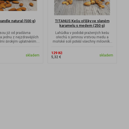
ndle natural (500 g)
TITANUS Kešu oříšky ve slaném
karamelu s medem (250 g)
sou již od pradávna
Lahůdka v podobě pražených kešu
a jednu z nejzdravějších
ořechů s jemnou vrstvou medu a
elmi širokým uplatněním.
mořské soli potěší všechny milovníky
jí vysokou...
mlsání.
129 Kč
skladem
skladem
5,32 €