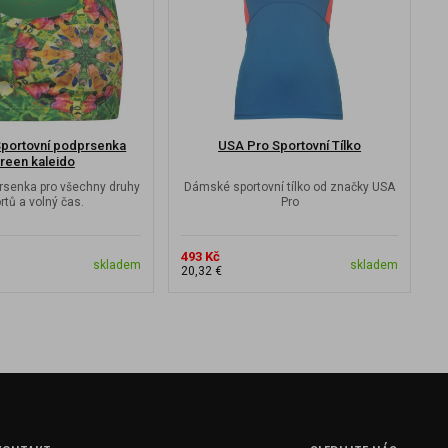
portovní podprsenka
USA Pro Sportovní Tílko
reen kaleido
rsenka pro všechny druhy
Dámské sportovní tílko od značky USA
rtů a volný čas.
Pro
S
493 Kč
1
skladem
skladem
20,32 €
4