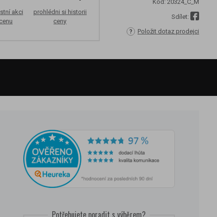
Kód:
20324_C_M
stní akci
prohlédni si historii
Sdílet:
 cenu
ceny
Položit dotaz prodejci
Potřebujete poradit s výběrem?