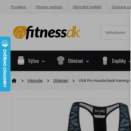
Prodejna
Fitness centrum
Věrnostní systém
Doprava a 
Výživa
Oblečení
Doplňky
Výprodej
Oblečení
USA Pro muscle back training v
Na základě va
skupiny.
Nákupy za po
Nyní spadáte 