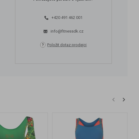
+420 491 462 001
info@fitnessdk.cz
Položit dotaz prodejci