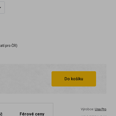
atí pro ČR)
Do košíku
Výrobce:
Usa Pro
Kč
Férové ceny