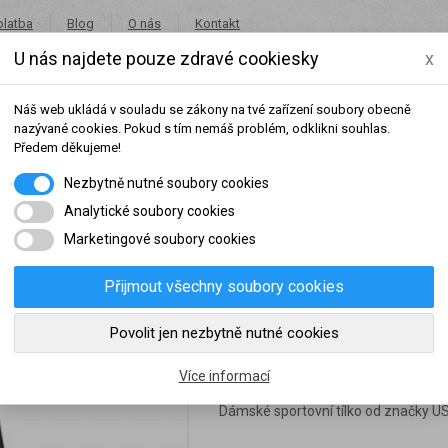
platba
Blog
O nás
Kontakt
U nás najdete pouze zdravé cookiesky
x
+420 491 462 001
in
Náš web ukládá v souladu se zákony na tvé zařízení soubory obecně
nazývané cookies. Pokud s tím nemáš problém, odklikni souhlas.
Předem děkujeme!
Nezbytně nutné soubory cookies
Potraviny
Akce
Výprodej
Značky
Analytické soubory cookies
Marketingové soubory cookies
est ladies black
Přijmout všechny soubory cookies
šeho dosaženého obratu za sledované období, byl váš účet přeřazen do jiné
Povolit jen nezbytně nutné cookies
USA Pro muscle back
slední rok:
0 Kč
do věrnostní skupiny:
Více informací
Dámské sportovní tílko od značky U