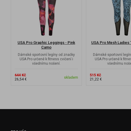
USA Pro Graphic Leggings - Pink
USA Pro Mesh Ladies T
Camo
Dámské sportovní legíny od značky
Dámské sportovní legín
USA Pro určené k fitness cvičení i
USA Pro určené k fitnes
všednímu nošení.
všednímu noše
644 Kč
515 Kč
skladem
26,54 €
21,22 €