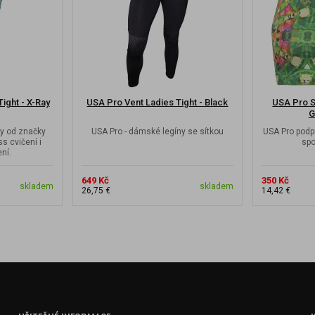
ight - X-Ray
USA Pro Vent Ladies Tight - Black
USA Pro S
G
y od značky
USA Pro - dámské legíny se sítkou
USA Pro podp
s cvičení i
spo
ní.
649 Kč
350 Kč
skladem
skladem
26,75 €
14,42 €