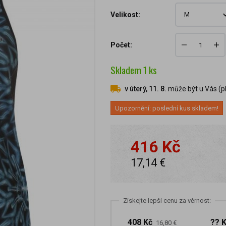
Velikost:
Počet:
Skladem
1
ks
v úterý, 11. 8.
může být u Vás (pl
Upozornění: poslední kus skladem!
416 Kč
17,14 €
Získejte lepší cenu za věrnost:
408 Kč
?? 
16,80 €