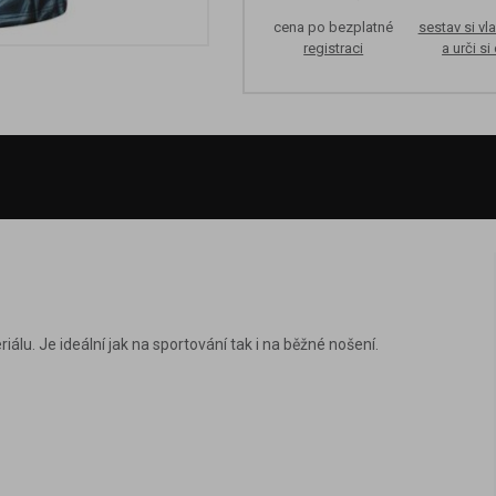
cena po bezplatné
sestav si vla
registraci
a urči si
iálu. Je ideální jak na sportování tak i na běžné nošení.