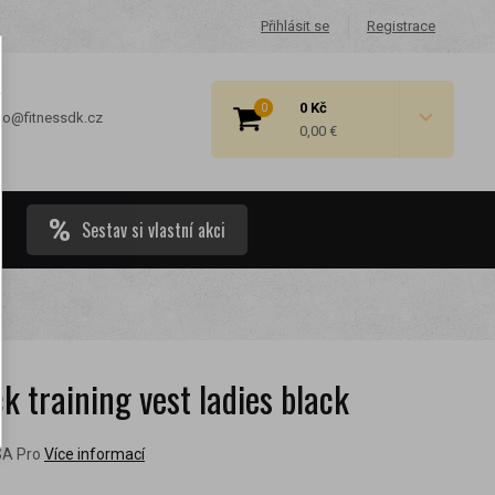
Přihlásit se
Registrace
0 Kč
0
fo@fitnessdk.cz
0,00 €
Sestav si vlastní akci
 cenové
 training vest ladies black
SA Pro
Více informací