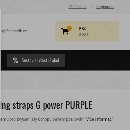
Přihlásit se
Registrace
0 Kč
0
fo@fitnessdk.cz
0,00 €
Sestav si vlastní akci
 cenové
ing straps G power PURPLE
emu pro zvýšení síly úchopu během posilování.
Více informací