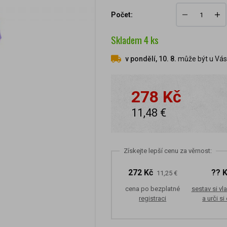
Počet:
Skladem
4
ks
v pondělí, 10. 8.
může být u Vás 
278 Kč
11,48 €
Získejte lepší cenu za věrnost:
272 Kč
?? 
11,25 €
cena po bezplatné
sestav si vla
registraci
a urči si