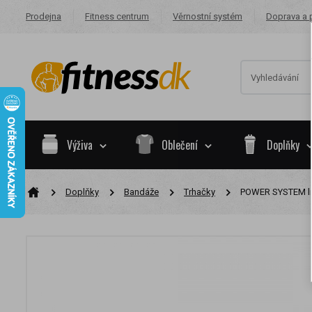
Prodejna
Fitness centrum
Věrnostní systém
Doprava a 
Výživa
Oblečení
Doplňky
Doplňky
Bandáže
Trhačky
POWER SYSTEM lif
Na základě va
skupiny.
Nákupy za po
Nyní spadáte 