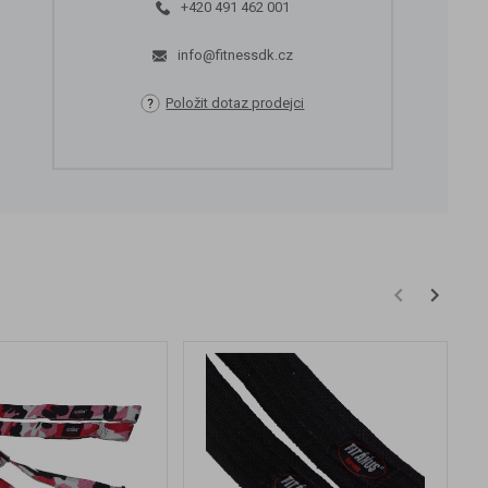
+420 491 462 001
info@fitnessdk.cz
Položit dotaz prodejci