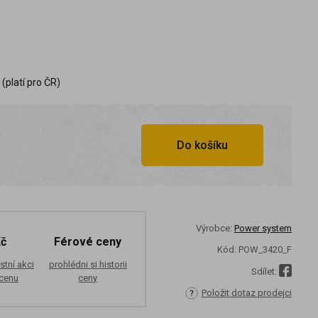
(platí pro ČR)
Do košíku
Výrobce:
Power system
Kč
Férové ceny
Kód:
POW_3420_F
stní akci
prohlédni si historii
Sdílet:
 cenu
ceny
Položit dotaz prodejci