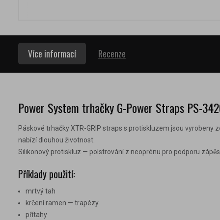
Více informací
Recenze
Power System trhačky G-Power Straps PS-34
Páskové trhačky XTR-GRIP straps s protiskluzem jsou vyrobeny ze s
nabízí dlouhou životnost.
Silikonový protiskluz — polstrování z neoprénu pro podporu zápěst
Příklady použití:
mrtvý tah
krčení ramen — trapézy
přítahy