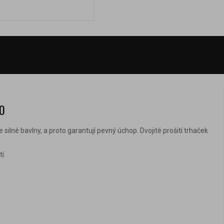
20
ilné bavlny, a proto garantují pevný úchop. Dvojité prošití trhaček
í.