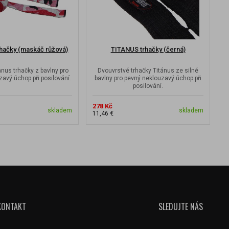
hačky (maskáč růžová)
TITANUS trhačky (černá)
nus trhačky z bavlny pro
Dvouvrstvé trhačky Titánus ze silné
avý úchop při posilování.
bavlny pro pevný neklouzavý úchop při
b
posilování.
278 Kč
2
skladem
skladem
11,46 €
1
KONTAKT
SLEDUJTE NÁS