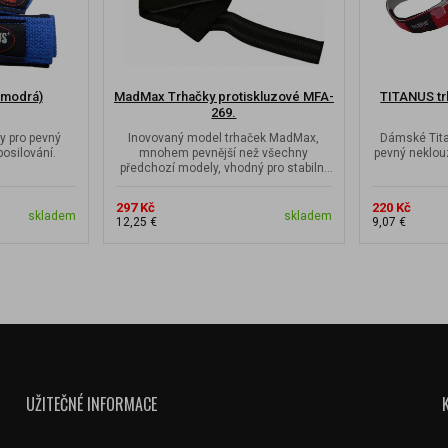
(modrá)
MadMax Trhačky protiskluzové MFA-
TITANUS tr
269.
ny pro pevný
Inovovaný model trhaček MadMax,
Dámské Tita
posilování.
mnohem pevnější než všechny
pevný neklouz
předchozí modely, vhodný pro stabilní
úchop během...
297 Kč
220 Kč
skladem
skladem
12,25 €
9,07 €
UŽITEČNÉ INFORMACE