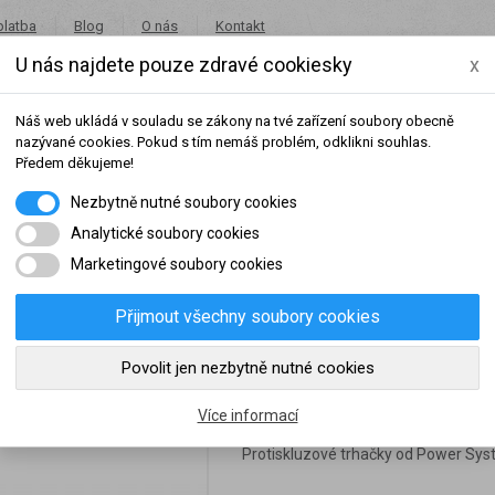
platba
Blog
O nás
Kontakt
U nás najdete pouze zdravé cookiesky
x
+420 491 462 001
in
Náš web ukládá v souladu se zákony na tvé zařízení soubory obecně
nazývané cookies. Pokud s tím nemáš problém, odklikni souhlas.
Předem děkujeme!
Nezbytně nutné soubory cookies
Potraviny
Akce
Výprodej
Značky
Analytické soubory cookies
Marketingové soubory cookies
ting straps G power PURPLE
Přijmout všechny soubory cookies
šeho dosaženého obratu za sledované období, byl váš účet přeřazen do jiné
Povolit jen nezbytně nutné cookies
POWER SYSTEM lift
slední rok:
0 Kč
do věrnostní skupiny:
Více informací
Protiskluzové trhačky od Power Syst