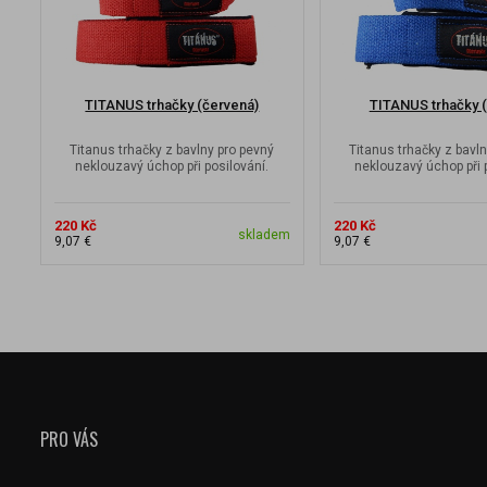
TITANUS trhačky (červená)
TITANUS trhačky 
Titanus trhačky z bavlny pro pevný
Titanus trhačky z bavl
neklouzavý úchop při posilování.
neklouzavý úchop při 
220 Kč
220 Kč
skladem
9,07 €
9,07 €
PRO VÁS