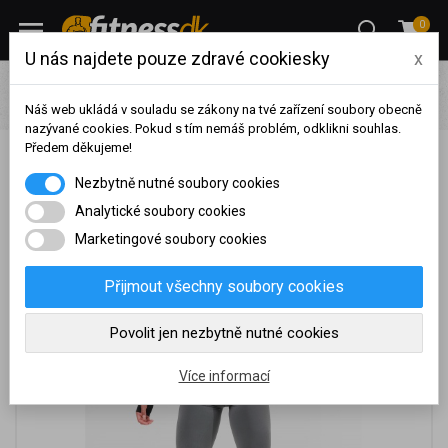
0
U nás najdete pouze zdravé cookiesky
x
Oblečení
Dámské fitness oblečení
Legíny
Nebbia
Scrunch butt sport legíny 691 - černá
Náš web ukládá v souladu se zákony na tvé zařízení soubory obecně
nazývané cookies. Pokud s tím nemáš problém, odklikni souhlas.
Předem děkujeme!
Nebbia Scrunch butt sport legíny 691 - černá
Na základě vašeho
Nezbytně nutné soubory cookies
dosaženého obratu za
sledované období, byl váš
Analytické soubory cookies
účet přeřazen do jiné
Marketingové soubory cookies
cenové skupiny.
Nákupy za poslední rok:
0
Přijmout všechny soubory cookies
Kč
Nyní spadáte do věrnostní
Povolit jen nezbytně nutné cookies
skupiny:
Více informací