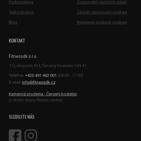
Podporujeme
Zpracování osobních údajů
Velkoobchod
Zásady zpracování cookies
Blog
Nastavení souborů cookies
KONTAKT
Fitnessdk s.r.o
Telefon:
+420 491 462 001
(08:00 - 17:00)
E-mail:
info@fitnessdk.cz
Kamenná prodejna - Červený kostelec
(z druhé strany fitness centra)
SLEDUJTE NÁS