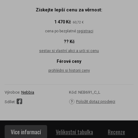
Získejte lepší cenu za věrnost:
1 470 Kč
60,72 €
cena po bezplatné
registraci
?? Kč
sestav si vlastní akci a urči si cenu
Férové ceny
prohlédni si historii ceny
Výrobce:
Nebbia
Kód:
NEB691_C_L
Položit dotaz prodejci
Sdílet:
Více informací
Velikostní tabulka
Recenze