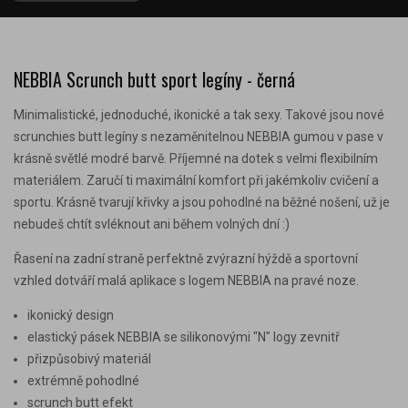
NEBBIA Scrunch butt sport legíny - černá
Minimalistické, jednoduché, ikonické a tak sexy. Takové jsou nové
scrunchies butt legíny s nezaměnitelnou NEBBIA gumou v pase v
krásně světlé modré barvě.
Příjemné na dotek s velmi flexibilním
materiálem. Zaručí ti maximální komfort při jakémkoliv cvičení a
sportu. Krásně tvarují křivky a jsou pohodlné na běžné nošení, už je
nebudeš chtít svléknout ani během volných dní :)
Řasení na zadní straně perfektně zvýrazní hýždě a sportovní
vzhled dotváří malá aplikace s logem NEBBIA na pravé noze.
ikonický design
elastický pásek NEBBIA se silikonovými "N" logy zevnitř
přizpůsobivý materiál
extrémně pohodlné
scrunch butt efekt