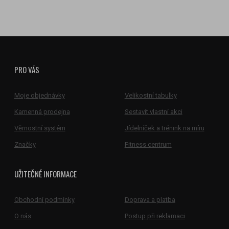
PRO VÁS
Moje objednávky
Velikostní tabulky
Kamenná prodejna
Sestavit vlastní akci
Věrnostní systém
Jídelníček a trénink na míru
Značky
Fitness centrum
UŽITEČNÉ INFORMACE
Obchodní podmínky
Doprava a platba
O nás
Postup při reklamaci