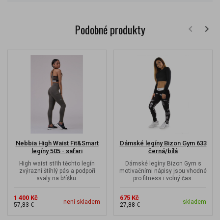
Podobné produkty
Nebbia High Waist Fit&Smart
Dámské legíny Bizon Gym 633
legíny 505 - safari
černá/bílá
High waist střih těchto legín
Dámské legíny Bizon Gym s
zvýrazní štíhlý pás a podpoří
motivačními nápisy jsou vhodné
svaly na bříšku.
pro fitness i volný čas.
1 400 Kč
675 Kč
není skladem
skladem
57,83 €
27,88 €