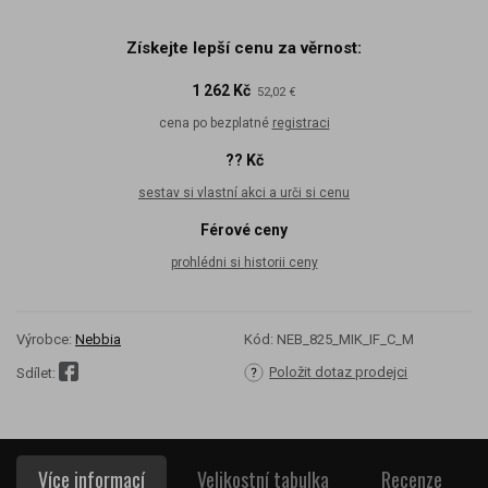
Získejte lepší cenu za věrnost:
1 262 Kč
52,02 €
cena po bezplatné
registraci
?? Kč
sestav si vlastní akci a urči si cenu
Férové ceny
prohlédni si historii ceny
Výrobce:
Nebbia
Kód:
NEB_825_MIK_IF_C_M
Položit dotaz prodejci
Sdílet:
Více informací
Velikostní tabulka
Recenze