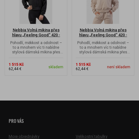
Nebbia Volná mikina přes
Nebbia Volná mikina přes
hlavu „Feeling Good“ 420 -
hlavu „Feeling Good“ 420 -
black
cream
Pohodlí, měkkost a odolnost –
Pohodlí, měkkost a odolnost –
to a mnohem víc ti nabídne
to a mnohem víc ti nabídne
stylová dámská mikina přes
stylová dámská mikina přes
hlavu Feeling Good, která ti...
hlavu Feeling Good, která ti...
1 515 Kč
1 515 Kč
skladem
není skladem
62,44 €
62,44 €
PRO VÁS
Moje objednávky
Velikostní tabulky