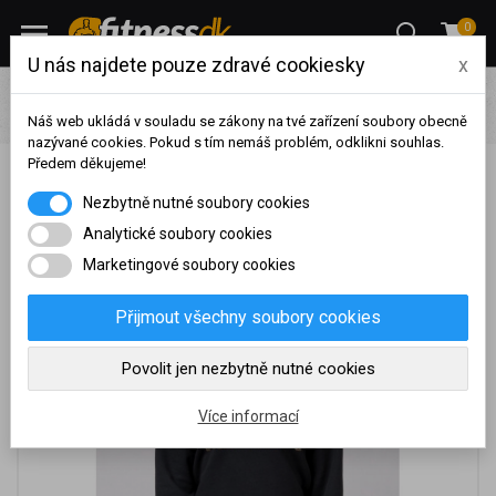
0
U nás najdete pouze zdravé cookiesky
x
Oblečení
Dámské fitness oblečení
Mikiny
Nebbia
Dlouhá Mikina INTENSE FOCUS 825
Náš web ukládá v souladu se zákony na tvé zařízení soubory obecně
nazývané cookies. Pokud s tím nemáš problém, odklikni souhlas.
Předem děkujeme!
Nebbia Dlouhá Mikina INTENSE FOCUS 825
Na základě vašeho
Nezbytně nutné soubory cookies
dosaženého obratu za
sledované období, byl váš
Analytické soubory cookies
účet přeřazen do jiné
Marketingové soubory cookies
cenové skupiny.
Nákupy za poslední rok:
0
Přijmout všechny soubory cookies
Kč
Nyní spadáte do věrnostní
Povolit jen nezbytně nutné cookies
skupiny:
Více informací