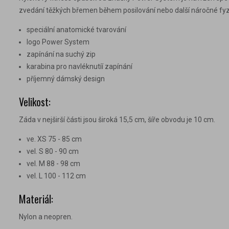
zvedání těžkých břemen během posilování nebo další náročné fyzic
speciální anatomické tvarování
logo Power System
zapínání na suchý zip
karabina pro navléknutíí zapínání
příjemný dámský design
Velikost:
Záda v nejširší části jsou široká 15,5 cm, šíře obvodu je 10 cm.
ve. XS 75 - 85 cm
vel. S 80 - 90 cm
vel. M 88 - 98 cm
vel. L 100 - 112 cm
Materiál:
Nylon a neopren.