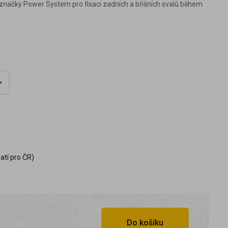
značky Power System pro fixaci zadních a břišních svalů během
atí pro ČR)
Do košíku