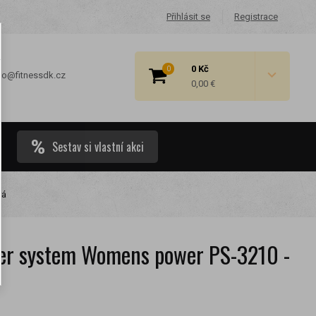
Přihlásit se
Registrace
0 Kč
0
fo@fitnessdk.cz
0,00 €
Sestav si vlastní akci
rá
 cenové
r system Womens power PS-3210 -