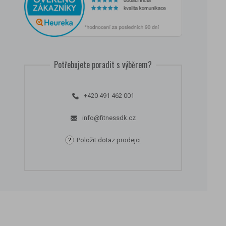
Potřebujete poradit s výběrem?
+420 491 462 001
info@fitnessdk.cz
Položit dotaz prodejci