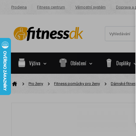
Prodejna
Fitness centrum
Věrnostní systém
Doprava a 
Výživa
Oblečení
Doplňky
Pro ženy
Fitness pomůcky pro ženy
Dámské fitne
Na základě va
skupiny.
Nákupy za po
Nyní spadáte 