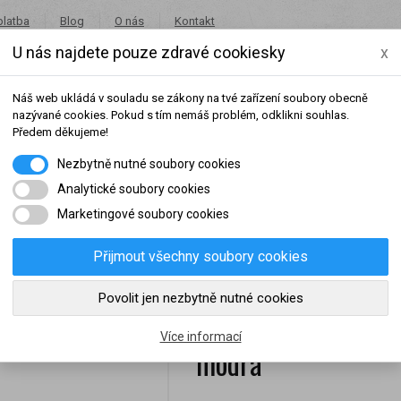
platba
Blog
O nás
Kontakt
U nás najdete pouze zdravé cookiesky
x
+420 491 462 001
in
Náš web ukládá v souladu se zákony na tvé zařízení soubory obecně
nazývané cookies. Pokud s tím nemáš problém, odklikni souhlas.
Předem děkujeme!
Nezbytně nutné soubory cookies
Potraviny
Akce
Výprodej
Značky
Analytické soubory cookies
Marketingové soubory cookies
ss opasky
Dámský opasekPower system Womens power PS-3210 - mod
Přijmout všechny soubory cookies
šeho dosaženého obratu za sledované období, byl váš účet přeřazen do jiné
Povolit jen nezbytně nutné cookies
Dámský opasekPowe
slední rok:
0 Kč
do věrnostní skupiny:
Více informací
modrá