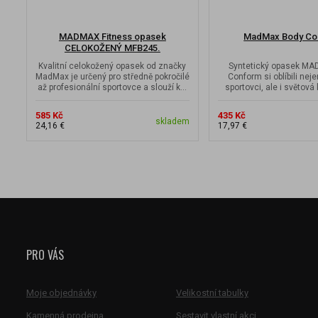
MADMAX Fitness opasek
MadMax Body Co
CELOKOŽENÝ MFB245.
Kvalitní celokožený opasek od značky
Syntetický opasek M
MadMax je určený pro středně pokročilé
Conform si oblíbili nej
až profesionální sportovce a slouží k...
sportovci, ale i světová 
špička.
585 Kč
435 Kč
skladem
24,16 €
17,97 €
PRO VÁS
Moje objednávky
Velikostní tabulky
Kamenná prodejna
Sestavit vlastní akci