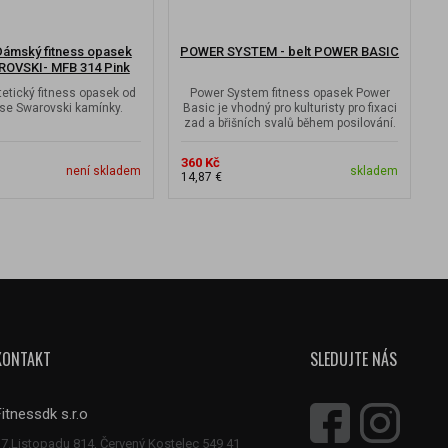
mský fitness opasek
POWER SYSTEM - belt POWER BASIC
OVSKI- MFB 314 Pink
etický fitness opasek od
Power System fitness opasek Power
D
e Swarovski kamínky.
Basic je vhodný pro kulturisty pro fixaci
zad a břišních svalů během posilování.
360 Kč
7
není skladem
skladem
14,87 €
3
KONTAKT
SLEDUJTE NÁS
Fitnessdk s.r.o