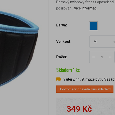
Dámský nylonový fitness opasek od 
posilování.
Více informací
Barva:
Velikost:
Počet:
Skladem
1
ks
v úterý, 11. 8.
může být u Vás (pl
Upozornění: poslední kus skladem!
349 Kč