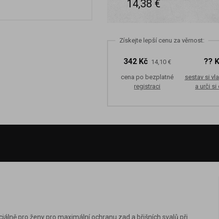
14,38 €
Získejte lepší cenu za věrnost:
342 Kč
?? 
14,10 €
cena po bezplatné
sestav si vla
registraci
a urči si
álně pro ženy pro maximální ochranu zad a břišních svalů při