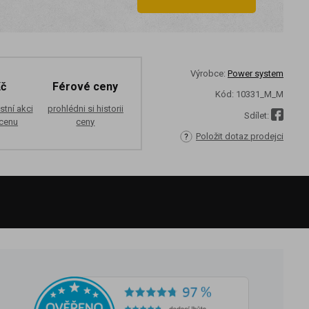
Výrobce:
Power system
Kč
Férové ceny
Kód:
10331_M_M
stní akci
prohlédni si historii
Sdílet:
 cenu
ceny
Položit dotaz prodejci