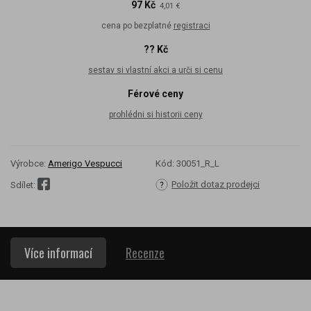
97 Kč
4,01 €
cena po bezplatné
registraci
?? Kč
sestav si vlastní akci a urči si cenu
Férové ceny
prohlédni si historii ceny
Výrobce:
Amerigo Vespucci
Kód:
30051_R_L
Položit dotaz prodejci
Sdílet:
Více informací
Recenze