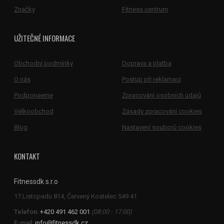
Značky
Fitness centrum
UŽITEČNÉ INFORMACE
Obchodní podmínky
Doprava a platba
O nás
Postup při reklamaci
Podporujeme
Zpracování osobních údajů
Velkoobchod
Zásady zpracování cookies
Blog
Nastavení souborů cookies
KONTAKT
Fitnessdk s.r.o
Telefon:
+420 491 462 001
(08:00 - 17:00)
E-mail:
info@fitnessdk.cz