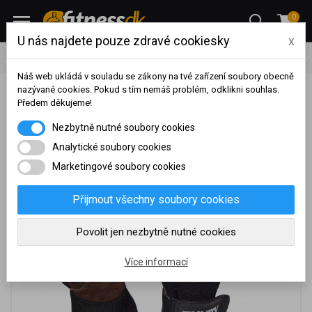
0
U nás najdete pouze zdravé cookiesky
x
Doplňky
Rukavice
Fitness Rukavice Trinity s omotávkou
Náš web ukládá v souladu se zákony na tvé zařízení soubory obecně
nazývané cookies. Pokud s tím nemáš problém, odklikni souhlas.
Fitness Rukavice Trinity s omotávkou
Předem děkujeme!
Na základě vašeho
Nezbytně nutné soubory cookies
dosaženého obratu za
sledované období, byl váš
Analytické soubory cookies
účet přeřazen do jiné
Marketingové soubory cookies
cenové skupiny.
Nákupy za poslední rok:
0
Přijmout všechny soubory cookies
Kč
Nyní spadáte do věrnostní
Povolit jen nezbytně nutné cookies
skupiny:
Více informací