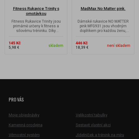
Fitness Rukavice Trinity s
MadMax No Matter pink.
omotávkou
Fitness Rukavice Trinity jsou
Dámské rukavice NO MATTER
primárně určeny k fitness a
pink MFG931 jsou vhodným
silovému tréninku. Díky
doplňkem pro každou ženu,
vyztužení je cvičení šetrné pro...
která si chce zajistit maximální
ochranu...
145 Kč
446 Kč
skladem
není skladem
5,98 €
18,39 €
PRO VÁS
Moje objednávky
Velikostní tabulky
Kamenná prodejna
Sestavit vlastní akci
Věrnostní systém
Jídelníček a trénink na míru