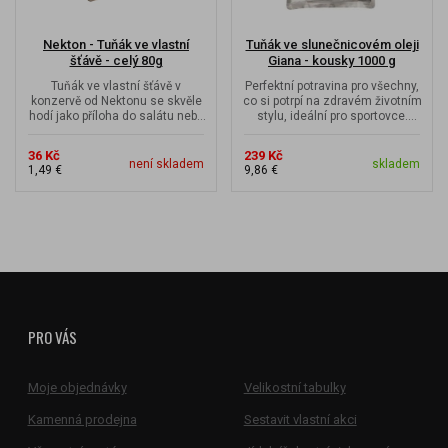
Nekton - Tuňák ve vlastní
Tuňák ve slunečnicovém oleji
šťávě - celý 80g
Giana - kousky 1000 g
Tuňák ve vlastní šťávě v
Perfektní potravina pro všechny,
konzervě od Nektonu se skvěle
co si potrpí na zdravém životním
hodí jako příloha do salátu nebo
stylu, ideální pro sportovce.
k těstovinám.
Skvělý zdroj bílkovin...
36 Kč
239 Kč
není skladem
skladem
1,49 €
9,86 €
PRO VÁS
Moje objednávky
Velikostní tabulky
Kamenná prodejna
Sestavit vlastní akci