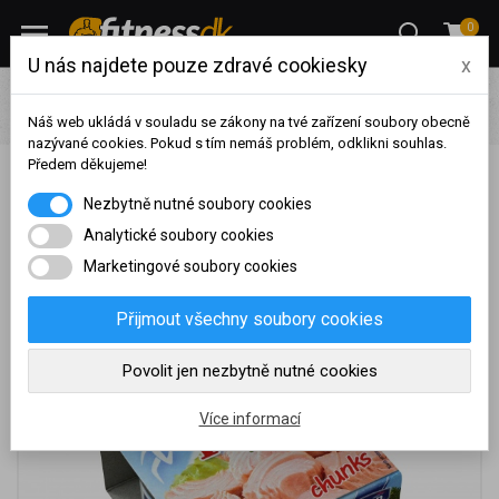
0
U nás najdete pouze zdravé cookiesky
x
Potraviny
Ryby
Nekton - Tuňák ve slunečnicovém oleji -
kousky Wellness
Náš web ukládá v souladu se zákony na tvé zařízení soubory obecně
nazývané cookies. Pokud s tím nemáš problém, odklikni souhlas.
Předem děkujeme!
Nekton - Tuňák ve slunečnicovém oleji - kousky
Na základě vašeho
Nezbytně nutné soubory cookies
Wellness
dosaženého obratu za
sledované období, byl váš
Analytické soubory cookies
účet přeřazen do jiné
Marketingové soubory cookies
cenové skupiny.
Nákupy za poslední rok:
0
Přijmout všechny soubory cookies
Kč
Nyní spadáte do věrnostní
Povolit jen nezbytně nutné cookies
skupiny:
Více informací