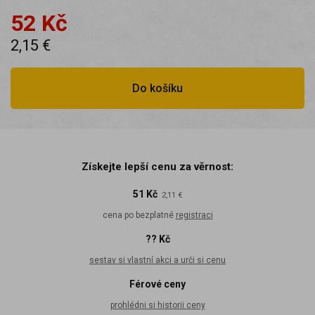
52 Kč
2,15 €
Do košíku
Získejte lepší cenu za věrnost:
51 Kč
2,11 €
cena po bezplatné
registraci
?? Kč
sestav si vlastní akci a urči si cenu
Férové ceny
prohlédni si historii ceny