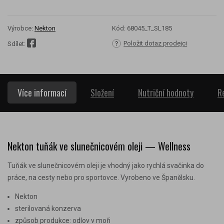
Výrobce:
Nekton
Kód:
68045_T_SL185
Položit dotaz prodejci
Sdílet:
Více informací
Složení
Nutriční hodnoty
R
Nekton tuňák ve slunečnicovém oleji — Wellness
Tuňák ve slunečnicovém oleji je vhodný jako rychlá svačinka do
práce, na cesty nebo pro sportovce. Vyrobeno ve Španělsku.
Nekton
sterilovaná konzerva
způsob produkce: odlov v moři