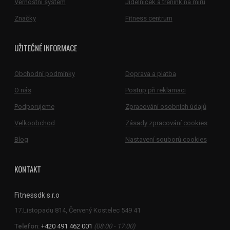
Věrnostní systém
Jídelníček a trénink na míru
Značky
Fitness centrum
UŽITEČNÉ INFORMACE
Obchodní podmínky
Doprava a platba
O nás
Postup při reklamaci
Podporujeme
Zpracování osobních údajů
Velkoobchod
Zásady zpracování cookies
Blog
Nastavení souborů cookies
KONTAKT
Fitnessdk s.r.o
Telefon:
+420 491 462 001
(08:00 - 17:00)