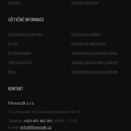
Značky
Fitness centrum
UŽITEČNÉ INFORMACE
Obchodní podmínky
Doprava a platba
O nás
Postup při reklamaci
Podporujeme
Zpracování osobních údajů
Velkoobchod
Zásady zpracování cookies
Blog
Nastavení souborů cookies
KONTAKT
Fitnessdk s.r.o
Telefon:
+420 491 462 001
(08:00 - 17:00)
E-mail:
info@fitnessdk.cz