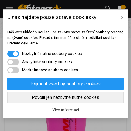
0
U nás najdete pouze zdravé cookiesky
x
Pro ženy
Fitness pomůcky pro ženy
Shakery
Amix
Nutrition Amix šejkr Color 400 ml - růžová.
Náš web ukládá v souladu se zákony na tvé zařízení soubory obecně
nazývané cookies. Pokud s tím nemáš problém, odklikni souhlas.
Předem děkujeme!
Amix Nutrition Amix šejkr Color 400 ml - růžová.
Na základě vašeho
Nezbytně nutné soubory cookies
dosaženého obratu za
sledované období, byl váš
Analytické soubory cookies
účet přeřazen do jiné
Marketingové soubory cookies
cenové skupiny.
Nákupy za poslední rok:
0
Přijmout všechny soubory cookies
Kč
Nyní spadáte do věrnostní
Povolit jen nezbytně nutné cookies
skupiny:
Více informací