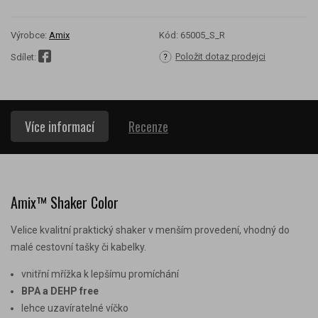
Výrobce:
Amix
Kód:
65005_S_R
Položit dotaz prodejci
Sdílet:
Více informací
Recenze
Amix™ Shaker Color
Velice kvalitní praktický shaker v menším provedení, vhodný do
malé cestovní tašky či kabelky.
vnitřní mřížka k lepšímu promíchání
BPA a DEHP free
lehce uzavíratelné víčko