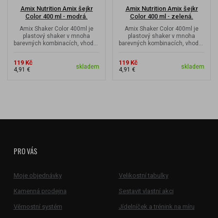
Amix Nutrition Amix šejkr
Amix Nutrition Amix šejkr
Color 400 ml - modrá.
Color 400 ml - zelená.
Amix Shaker Color 400ml je
Amix Shaker Color 400ml je
plastový shaker v mnoha
plastový shaker v mnoha
barevných kombinacích, vhodný
barevných kombinacích, vhodný
svou praktickou velikostí do
svou praktickou velikostí do
malé...
malé...
119 Kč
119 Kč
skladem
skladem
4,91 €
4,91 €
PRO VÁS
Moje objednávky
Velikostní tabulky
Kamenná prodejna
Sestavit vlastní akci
Věrnostní systém
Jídelníček a trénink na míru