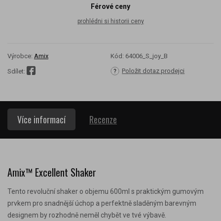
Férové ceny
prohlédni si historii ceny
Výrobce:
Amix
Kód:
64006_S_joy_B
Položit dotaz prodejci
Sdílet:
Více informací
Recenze
Amix™ Excellent Shaker
Tento revoluční shaker o objemu 600ml s praktickým gumovým
prvkem pro snadnější úchop a perfektně sladěným barevným
designem by rozhodně neměl chybět ve tvé výbavě.