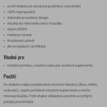
uvnitř shakeru je nerezová pružinka k rozmíchání
100% nepropustný
dokonale provedený design
vhodný do mikrovlnky nebo mrazáku
objem 600ml
měrka po straně
šroubovací uzávěr
dle evropských certifikátů
Vhodné pro:
míchání proteinu, creatinu nebo pre-workout suplementu
Použití:
Do shakeru nalijte požadované množství tekutiny (džus, mléko,
voda atd.), vsypte potřebné množství suplementu a vložte
mixovací kuličku. Poté shaker důkladně uzavřete a rychlými
pohyby promíchejte.