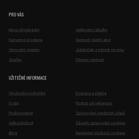
PRO VÁS
Moje objednávky
Velikostní tabulky
Kamenná prodejna
Sestavit vlastní akci
Věrnostní systém
Jídelníček a trénink na míru
Značky
Fitness centrum
UŽITEČNÉ INFORMACE
Obchodní podmínky
Doprava a platba
O nás
Postup při reklamaci
Podporujeme
Zpracování osobních údajů
Velkoobchod
Zásady zpracování cookies
Blog
Nastavení souborů cookies