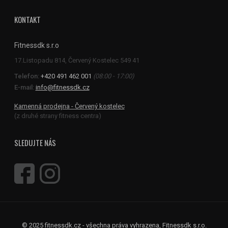
KONTAKT
Fitnessdk s.r.o
Telefon:
+420 491 462 001
(08:00 - 17:00)
E-mail:
info@fitnessdk.cz
Kamenná prodejna - Červený kostelec
(z druhé strany fitness centra)
SLEDUJTE NÁS
© 2025 fitnessdk.cz - všechna práva vyhrazena, Fitnessdk s.r.o.