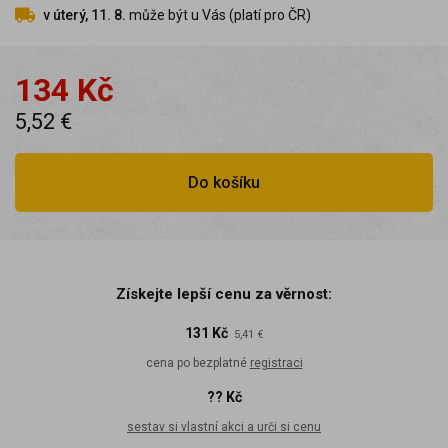
v úterý, 11. 8.
může být u Vás (platí pro ČR)
134 Kč
5,52 €
Do košíku
Získejte lepší cenu za věrnost:
131 Kč
5,41 €
cena po bezplatné
registraci
?? Kč
sestav si vlastní akci a urči si cenu