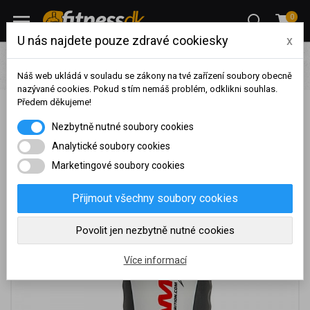
0
U nás najdete pouze zdravé cookiesky
x
Pro ženy
Fitness pomůcky pro ženy
Shakery
Amix
Nutrition Amix Shaker Excellent 600 ml - bílá.
Náš web ukládá v souladu se zákony na tvé zařízení soubory obecně
nazývané cookies. Pokud s tím nemáš problém, odklikni souhlas.
Předem děkujeme!
Amix Nutrition Amix Shaker Excellent 600 ml - bílá.
Na základě vašeho
Nezbytně nutné soubory cookies
dosaženého obratu za
sledované období, byl váš
Analytické soubory cookies
účet přeřazen do jiné
Marketingové soubory cookies
cenové skupiny.
Nákupy za poslední rok:
0
Přijmout všechny soubory cookies
Kč
Nyní spadáte do věrnostní
Povolit jen nezbytně nutné cookies
skupiny:
Více informací