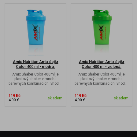
Amix Nutrition Amix šejkr
Amix Nutrition Amix šejkr
Color 400 ml - modrá.
Color 400 ml - zelená.
Amix Shaker Color 400ml je
Amix Shaker Color 400ml je
plastový shaker v mnoha
plastový shaker v mnoha
barevných kombinacích, vhodný
barevných kombinacích, vhodný
svou praktickou velikostí do
svou praktickou velikostí do
malé...
malé...
119 Kč
119 Kč
skladem
skladem
4,90 €
4,90 €