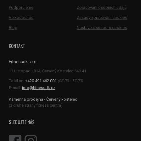
Podporujeme
Zpracování osobních údajů
Velkoobchod
Zásady zpracování cookies
Blog
Nastavení souborů cookies
KONTAKT
Fitnessdk s.r.o
Telefon:
+420 491 462 001
(08:00 - 17:00)
E-mail:
info@fitnessdk.cz
Kamenná prodejna - Červený kostelec
(z druhé strany fitness centra)
SLEDUJTE NÁS