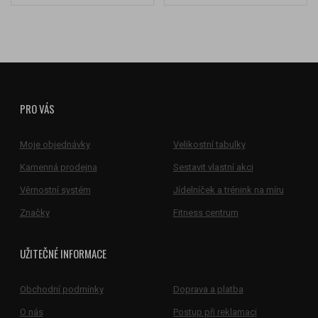
PRO VÁS
Moje objednávky
Velikostní tabulky
Kamenná prodejna
Sestavit vlastní akci
Věrnostní systém
Jídelníček a trénink na míru
Značky
Fitness centrum
UŽITEČNÉ INFORMACE
Obchodní podmínky
Doprava a platba
O nás
Postup při reklamaci