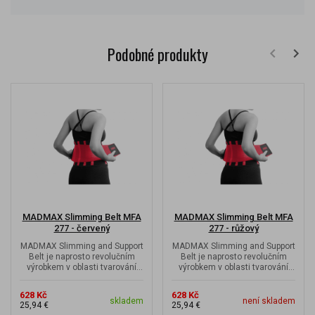
Podobné produkty
MADMAX Slimming Belt MFA
MADMAX Slimming Belt MFA
277 - červený
277 - růžový
MADMAX Slimming and Support
MADMAX Slimming and Support
Belt je naprosto revolučním
Belt je naprosto revolučním
výrobkem v oblasti tvarování
výrobkem v oblasti tvarování
postavy a podpory držení těla.
postavy a podpory držení těla.
628 Kč
628 Kč
skladem
není skladem
25,94 €
25,94 €