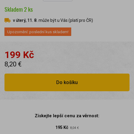
Skladem
2
ks
v úterý, 11. 8.
může být u Vás (platí pro ČR)
Upozornění: poslední kus skladem!
199 Kč
8,20 €
Do košíku
Získejte lepší cenu za věrnost:
195 Kč
8,04 €