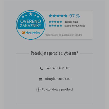
Potřebujete poradit s výběrem?
+420 491 462 001
info@fitnessdk.cz
Položit dotaz prodejci