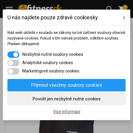
0
U nás najdete pouze zdravé cookiesky
x
Pro ženy
Fitness pomůcky pro ženy
Slim pásy
POWER
SYSTEM - slimming belt WT PRO - 125cm black
Náš web ukládá v souladu se zákony na tvé zařízení soubory obecně
nazývané cookies. Pokud s tím nemáš problém, odklikni souhlas.
Předem děkujeme!
POWER SYSTEM - slimming belt WT PRO - 125cm
Na základě vašeho
Nezbytně nutné soubory cookies
black
dosaženého obratu za
sledované období, byl váš
Analytické soubory cookies
účet přeřazen do jiné
Marketingové soubory cookies
cenové skupiny.
Nákupy za poslední rok:
0
Přijmout všechny soubory cookies
Kč
Nyní spadáte do věrnostní
Povolit jen nezbytně nutné cookies
skupiny:
Více informací