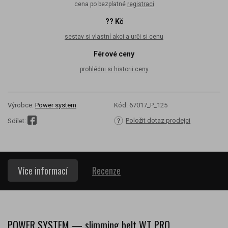
cena po bezplatné
registraci
?? Kč
sestav si vlastní akci a urči si cenu
Férové ceny
prohlédni si historii ceny
Výrobce:
Power system
Kód:
67017_P_125
Položit dotaz prodejci
Sdílet:
Více informací
Recenze
POWER SYSTEM — slimming belt WT PRO