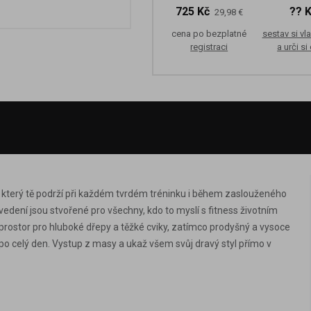
725 Kč
?? 
29,98 €
cena po bezplatné
sestav si vla
registraci
a urči si
 který tě podrží při každém tvrdém tréninku i během zaslouženého
ní jsou stvořené pro všechny, kdo to myslí s fitness životním
 prostor pro hluboké dřepy a těžké cviky, zatímco prodyšný a vysoce
po celý den. Vystup z masy a ukaž všem svůj dravý styl přímo v