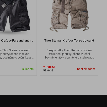
 Kraťasy Farsund anthra
Thor Steinar Kraťasy Torpedo sand
ky Thor Steinar v novém
Cargo šortky Thor Steinar v novém
 jsou vyrobené z pevné
provedení jsou vyrobené z lehčí
y, doplněné o boční kapsy
bavlněné látky, doplněné o stahovací
a nohavicích.
šňůrky na...
2 390 Kč
2
skladem
není skladem
98,64 €
9