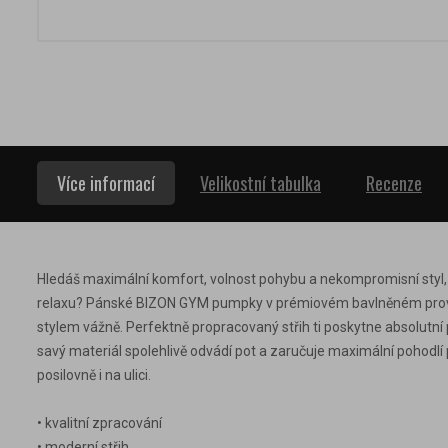
Více informací
Velikostní tabulka
Recenze
Hledáš maximální komfort, volnost pohybu a nekompromisní styl,
relaxu? Pánské BIZON GYM pumpky v prémiovém bavlněném provede
stylem vážně. Perfektně propracovaný střih ti poskytne absolutní
savý materiál spolehlivě odvádí pot a zaručuje maximální pohodlí 
posilovně i na ulici.
• kvalitní zpracování
• moderní střih