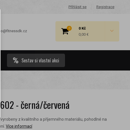
Přihlásit se
Registrace
0 Kč
0
fo@fitnessdk.cz
0,00 €
Sestav si vlastní akci
 cenové
602 - černá/červená
yrobeny z kvalitního a příjemného materiálu, pohodlné na
ní.
Více informací