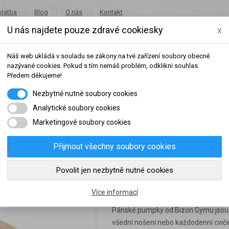
platba
Blog
O nás
Kontakt
U nás najdete pouze zdravé cookiesky
x
+420 491 462 001
in
Náš web ukládá v souladu se zákony na tvé zařízení soubory obecně
nazývané cookies. Pokud s tím nemáš problém, odklikni souhlas.
Předem děkujeme!
Nezbytně nutné soubory cookies
Potraviny
Akce
Výprodej
Značky
Analytické soubory cookies
Marketingové soubory cookies
on Gym Pumpky 602 - černá/červená
Přijmout všechny soubory cookies
šeho dosaženého obratu za sledované období, byl váš účet přeřazen do jiné
Povolit jen nezbytně nutné cookies
Bizon Gym Pumpky 
slední rok:
0 Kč
do věrnostní skupiny:
Více informací
Pánské pumpky od Bizon Gymu jsou v
všední nošení nebo každodenní cviče