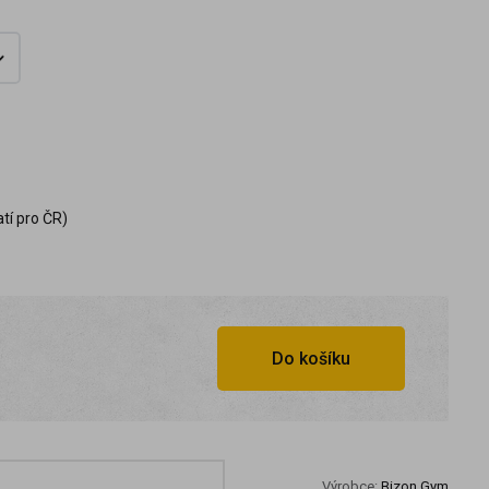
tí pro ČR)
Do košíku
Výrobce:
Bizon Gym