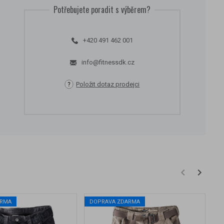
Potřebujete poradit s výběrem?
+420 491 462 001
info@fitnessdk.cz
Položit dotaz prodejci
ARMA
DOPRAVA ZDARMA
D