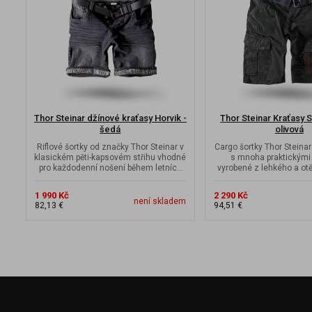
Thor Steinar džínové kraťasy Horvik -
Thor Steinar Kraťasy 
šedá
olivová
Riflové šortky od značky Thor Steinar v
Cargo šortky Thor Steina
klasickém pěti-kapsovém střihu vhodné
s mnoha praktickými
pro každodenní nošení během letních
vyrobené z lehkého a ot
dnů.
materiálu.
1 990 Kč
2 290 Kč
není skladem
82,13 €
94,51 €