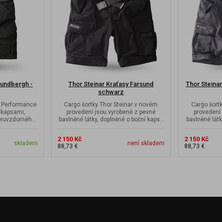
Sundbergh -
Thor Steinar Kraťasy Farsund
Thor Steinar
schwarz
r Performance
Cargo šortky Thor Steinar v novém
Cargo šort
 kapsami,
provedení jsou vyrobené z pevné
provedení
ěruvzdorného
bavlněné látky, doplněné o boční kapsy
bavlněné látk
na nohavicích.
n
2 150 Kč
2 150 Kč
skladem
není skladem
88,73 €
88,73 €