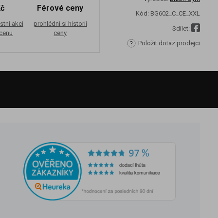
Kč
Férové ceny
Kód:
BG602_C_CE_XXL
stní akci
prohlédni si historii
Sdílet:
 cenu
ceny
Položit dotaz prodejci