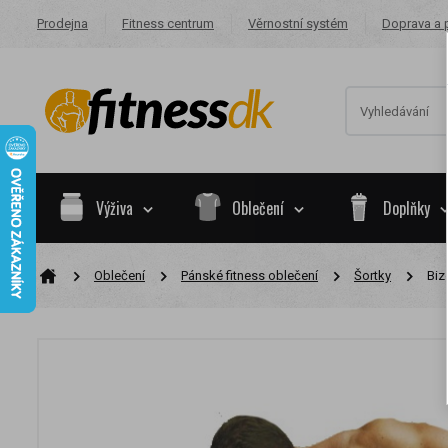
Prodejna
Fitness centrum
Věrnostní systém
Doprava a 
Výživa
Oblečení
Doplňky
Oblečení
Pánské fitness oblečení
Šortky
Biz
Na základě va
skupiny.
Nákupy za po
Nyní spadáte 