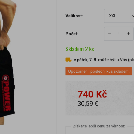
Velikost:
Počet:
Skladem
2
ks
v pátek, 7. 8.
může být u Vás (pla
Upozornění: poslední kus skladem!
740 Kč
30,59 €
Získejte lepší cenu za věrnost: