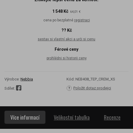
1 548 Kč
64,01 €
cena po bezplatné
registraci
?? Kč
sestav si vlastní akci a urči si cenu
Férové ceny
prohlédni si historii ceny
Výrobce:
Nebbia
Kód:
NEB408_TEP_CREM_XS
Položit dotaz prodejci
Sdílet:
Více informací
Velikostní tabulka
Recenze