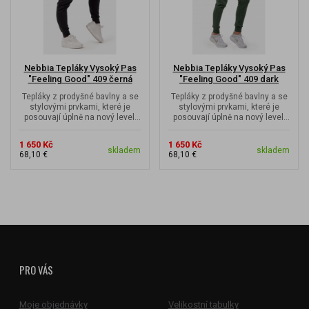
Nebbia Tepláky Vysoký Pas
Nebbia Tepláky Vysoký Pas
"Feeling Good" 409 černá
"Feeling Good" 409 dark
green
Tepláky z prodyšné bavlny a se
Tepláky z prodyšné bavlny a se
stylovými prvkami, které je
stylovými prvkami, které je
posouvají úplně na nový level!
posouvají úplně na nový level!
Oblečení je o tom, jak se v...
Oblečení je o tom, jak se v...
1 650 Kč
1 650 Kč
skladem
skladem
68,10 €
68,10 €
PRO VÁS
Moje objednávky
Velikostní tabulky