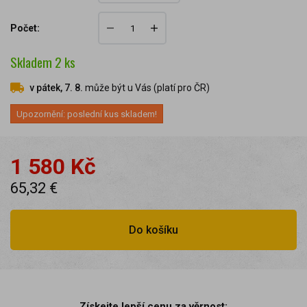
Počet:
Skladem
2
ks
v pátek, 7. 8.
může být u Vás (platí pro ČR)
Upozornění: poslední kus skladem!
1 580 Kč
65,32 €
Do košíku
Získejte lepší cenu za věrnost: