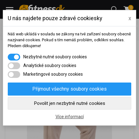
0
U nás najdete pouze zdravé cookiesky
x
Oblečení
Dámské fitness oblečení
Tepláky
Nebbia
Tepláky Iconic s elastickým pasem 408 krémová
Náš web ukládá v souladu se zákony na tvé zařízení soubory obecně
nazývané cookies. Pokud s tím nemáš problém, odklikni souhlas.
Předem děkujeme!
Nebbia Tepláky Iconic s elastickým pasem 408
Na základě vašeho
Nezbytně nutné soubory cookies
krémová
dosaženého obratu za
sledované období, byl váš
Analytické soubory cookies
účet přeřazen do jiné
Marketingové soubory cookies
cenové skupiny.
Nákupy za poslední rok:
0
Přijmout všechny soubory cookies
Kč
Nyní spadáte do věrnostní
Povolit jen nezbytně nutné cookies
skupiny:
Více informací