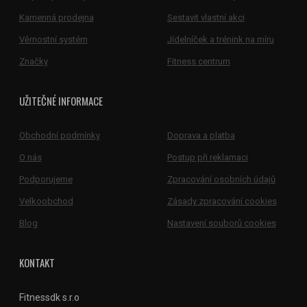
Kamenná prodejna
Sestavit vlastní akci
Věrnostní systém
Jídelníček a trénink na míru
Značky
Fitness centrum
UŽITEČNÉ INFORMACE
Obchodní podmínky
Doprava a platba
O nás
Postup při reklamaci
Podporujeme
Zpracování osobních údajů
Velkoobchod
Zásady zpracování cookies
Blog
Nastavení souborů cookies
KONTAKT
Fitnessdk s.r.o