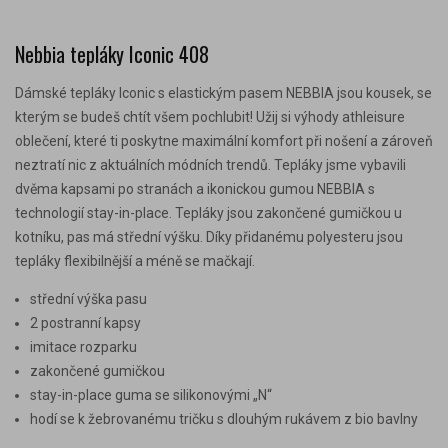
Nebbia tepláky Iconic 408
Dámské tepláky Iconic s elastickým pasem NEBBIA jsou kousek, se
kterým se budeš chtít všem pochlubit! Užij si výhody athleisure
oblečení, které ti poskytne maximální komfort při nošení a zároveň
neztratí nic z aktuálních módních trendů. Tepláky jsme vybavili
dvěma kapsami po stranách a ikonickou gumou NEBBIA s
technologií stay-in-place. Tepláky jsou zakončené gumičkou u
kotníku, pas má střední výšku. Díky přidanému polyesteru jsou
tepláky flexibilnější a méně se mačkají.
střední výška pasu
2 postranní kapsy
imitace rozparku
zakončené gumičkou
stay-in-place guma se silikonovými „N“
hodí se k žebrovanému tričku s dlouhým rukávem z bio bavlny