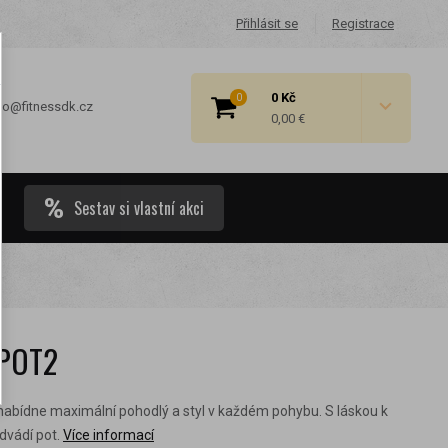
Přihlásit se
Registrace
0 Kč
0
fo@fitnessdk.cz
0,00 €
Sestav si vlastní akci
 cenové
SPOT2
i nabídne maximální pohodlý a styl v každém pohybu. S láskou k
vádí pot.
Více informací