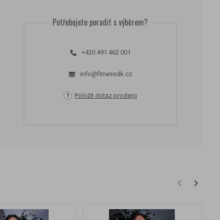
Potřebujete poradit s výběrem?
+420 491 462 001
info@fitnessdk.cz
Položit dotaz prodejci