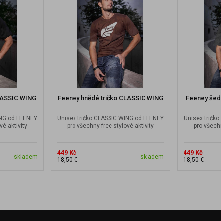
CLASSIC WING
Feeney hnědé tričko CLASSIC WING
Feeney šed
ING od FEENEY
Unisex tričko CLASSIC WING od FEENEY
Unisex tričk
vé aktivity
pro všechny free stylové aktivity
pro všechn
449 Kč
449 Kč
skladem
skladem
18,50 €
18,50 €