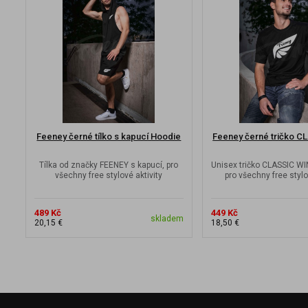
Feeney černé tílko s kapucí Hoodie
Feeney černé tričko 
Tílka od značky FEENEY s kapucí, pro
Unisex tričko CLASSIC W
všechny free stylové aktivity
pro všechny free stylo
489 Kč
449 Kč
skladem
20,15 €
18,50 €