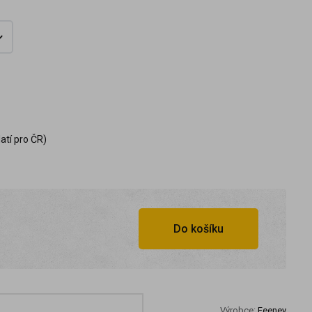
atí pro ČR)
Do košíku
Výrobce:
Feeney