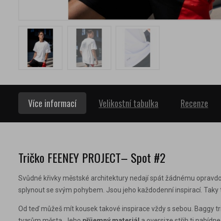
Více informací
Velikostní tabulka
Recenze
Tričko
FEENEY PROJECT–
Spot #2
Svůdné křivky městské architektury nedají spát žádnému opravdov
splynout se svým pohybem. Jsou jeho každodenní inspirací. Taky 
Od teď můžeš mít kousek takové inspirace vždy s sebou. Baggy 
tvarům města.
Jeho
příjemný materiál
a oversize střih ti nabídn