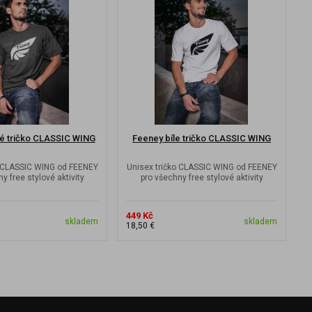
é tričko CLASSIC WING
Feeney bíle tričko CLASSIC WING
o CLASSIC WING od FEENEY
Unisex tričko CLASSIC WING od FEENEY
y free stylové aktivity
pro všechny free stylové aktivity
449 Kč
4
skladem
skladem
18,50 €
2