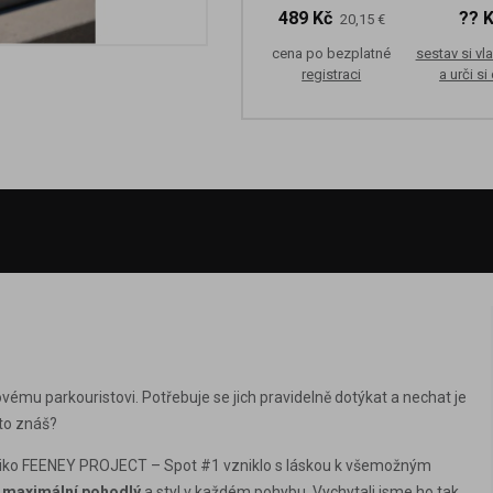
489 Kč
?? 
20,15 €
cena po bezplatné
sestav si vla
registraci
a urči si
ému parkouristovi. Potřebuje se jich pravidelně dotýkat a nechat je
to znáš?
triko FEENEY PROJECT – Spot #1 vzniklo s láskou k všemožným
e
maximální pohodlý
a styl v každém pohybu. Vychytali jsme ho tak,