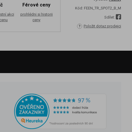
Kč
Férové ceny
Kód:
FEEN_TR_SPOT2_B_M
stní akci
prohlédni si historii
Sdílet:
 cenu
ceny
Položit dotaz prodejci