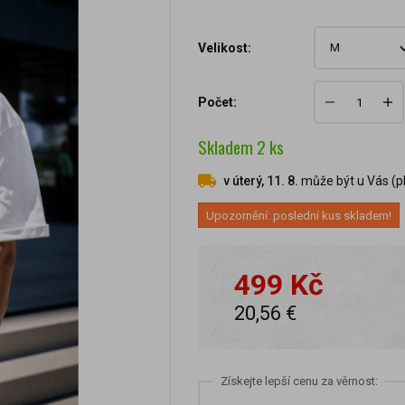
Velikost:
Počet:
Skladem
2
ks
v úterý, 11. 8.
může být u Vás (pl
Upozornění: poslední kus skladem!
499 Kč
20,56 €
Získejte lepší cenu za věrnost: