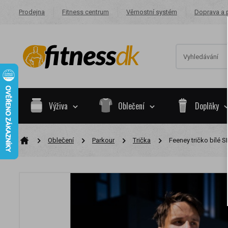
Prodejna
Fitness centrum
Věrnostní systém
Doprava a 
Výživa
Oblečení
Doplňky
Oblečení
Parkour
Trička
Feeney tričko bílé 
Na základě va
skupiny.
Nákupy za po
Nyní spadáte 