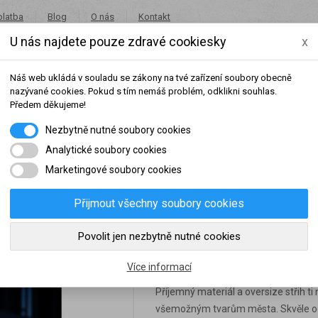
platba
Blog
O nás
Kontakt
U nás najdete pouze zdravé cookiesky
x
+420 491 462 001
in
Náš web ukládá v souladu se zákony na tvé zařízení soubory obecně
nazývané cookies. Pokud s tím nemáš problém, odklikni souhlas.
Předem děkujeme!
Nezbytně nutné soubory cookies
Potraviny
Akce
Výprodej
Značky
Analytické soubory cookies
Marketingové soubory cookies
SPOT2
Přijmout všechny soubory cookies
šeho dosaženého obratu za sledované období, byl váš účet přeřazen do jiné
Povolit jen nezbytně nutné cookies
Feeney tričko bílé 
slední rok:
0 Kč
do věrnostní skupiny:
Více informací
Příjemný materiál a oversize střih t
všemožným tvarům města. Skvěle od