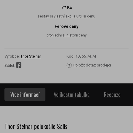
?? Kč
sestav si vlastní akci a urči si cenu
Férové ceny
prohlédni si historii ceny
Výrobce:
Thor Steinar
Kód:
10365_M_M
Položit dotaz prodejci
Sdílet:
Více informací
Velikostní tabulka
Recenze
Thor Steinar polokošile Sails