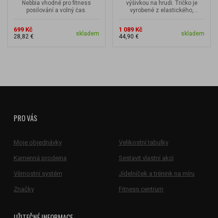
Nebbia vhodné pro fitness
výšivkou na hrudi. Tričko je
posilování a volný čas.
vyrobené z elastického,
měkkého a velmi pružného
materiálu.
699 Kč
1 089 Kč
skladem
skladem
28,82 €
44,90 €
PRO VÁS
Moje objednávky
Velikostní tabulky
Kamenná prodejna
Sestavit vlastní akci
Věrnostní systém
Jídelníček a trénink na míru
Značky
Fitness centrum
UŽITEČNÉ INFORMACE