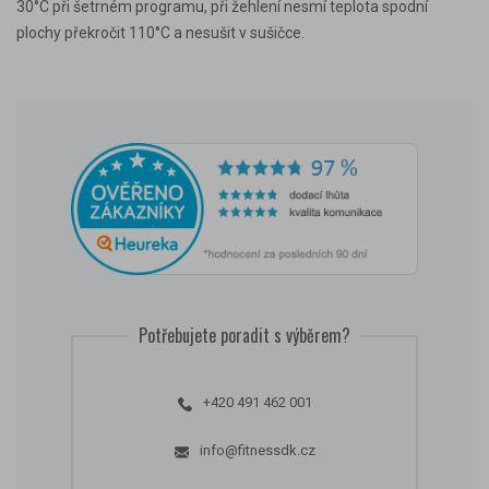
30°C při šetrném programu, při žehlení nesmí teplota spodní
plochy překročit 110°C a nesušit v sušičce.
Potřebujete poradit s výběrem?
+420 491 462 001
info@fitnessdk.cz