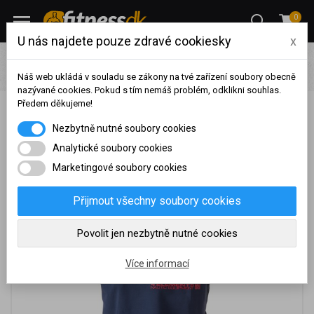
0
U nás najdete pouze zdravé cookiesky
x
Oblečení
Pánské fitness oblečení
Trička
Thor Steinar
Polokošile Sails - modrá
Náš web ukládá v souladu se zákony na tvé zařízení soubory obecně
nazývané cookies. Pokud s tím nemáš problém, odklikni souhlas.
Předem děkujeme!
Thor Steinar Polokošile Sails - modrá
Na základě vašeho
Nezbytně nutné soubory cookies
dosaženého obratu za
sledované období, byl váš
Analytické soubory cookies
účet přeřazen do jiné
Marketingové soubory cookies
cenové skupiny.
Nákupy za poslední rok:
0
Přijmout všechny soubory cookies
Kč
Nyní spadáte do věrnostní
Povolit jen nezbytně nutné cookies
skupiny:
Více informací