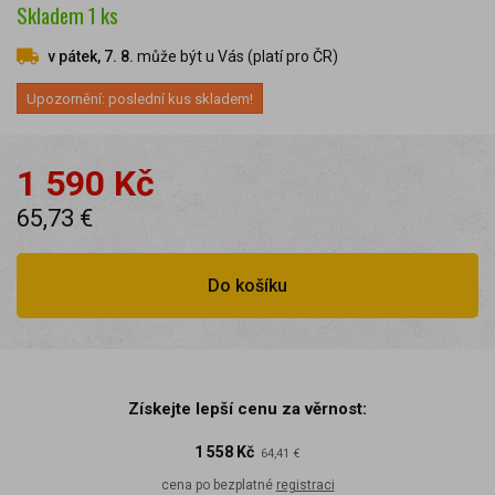
Skladem
1
ks
v pátek, 7. 8.
může být u Vás (platí pro ČR)
Upozornění: poslední kus skladem!
1 590 Kč
65,73 €
Do košíku
Získejte lepší cenu za věrnost:
1 558 Kč
64,41 €
cena po bezplatné
registraci