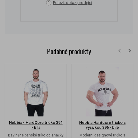
Položit dotaz prodejci
Podobné produkty
Nebbia - HardCore tričko 391
Nebbia Hardcore tričko s
- bílá
výšivkou 396 - bílé
Bavlněné pánské triko od značky
Moderní designové tričko s