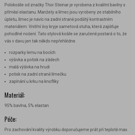
Polokošile od značky Thor Steinar je vyrobena z kvalitní bavlny s
příměsí elastanu. Manžety a límec jsou vyrobeny ze stabilního
úpletu, límec je navíc na zadní straně podšitý kontrastním
materiálem. Vnitřní švy kryje sametová stuha, která zajišťuje
pohodlné nošení. Tato stylová košile se zaručeně postará o to, že
vás v davu jen tak někdo nepřehlédne.
rozparky lemu na bocích
výšivka a potisk na zádech
malá výšivka na hrudi
potisk na zadní straně límečku
zapínání u krku na knoflíky
Materiál:
95% bavlna, 5% elastan.
Péče:
Pro zachování kvality výrobku doporučujeme prát při teplotě max.