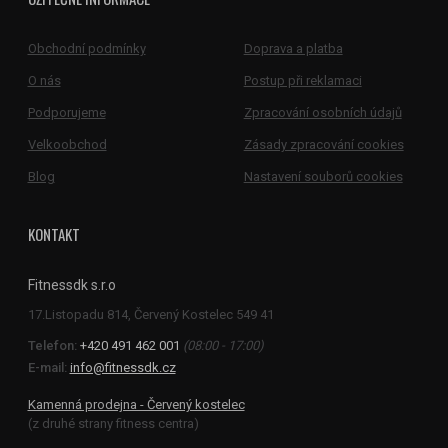
Obchodní podmínky
Doprava a platba
O nás
Postup při reklamaci
Podporujeme
Zpracování osobních údajů
Velkoobchod
Zásady zpracování cookies
Blog
Nastavení souborů cookies
KONTAKT
Fitnessdk s.r.o
Telefon:
+420 491 462 001
(08:00 - 17:00)
E-mail:
info@fitnessdk.cz
Kamenná prodejna - Červený kostelec
(z druhé strany fitness centra)