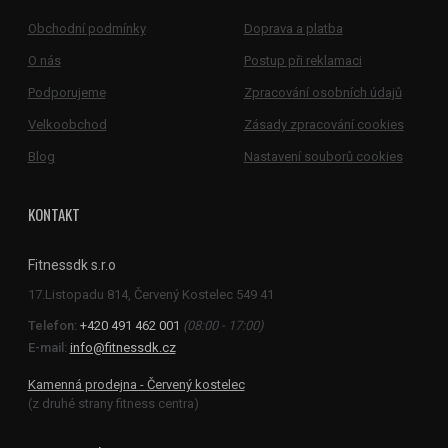
Obchodní podmínky
Doprava a platba
O nás
Postup při reklamaci
Podporujeme
Zpracování osobních údajů
Velkoobchod
Zásady zpracování cookies
Blog
Nastavení souborů cookies
KONTAKT
Fitnessdk s.r.o
Telefon:
+420 491 462 001
(08:00 - 17:00)
E-mail:
info@fitnessdk.cz
Kamenná prodejna - Červený kostelec
(z druhé strany fitness centra)