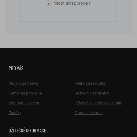
Položit dotaz prodejci
PRO VÁS
Moje objednávky
Velikostní tabulky
Kamenná prodejna
Sestavit vlastní akci
Věrnostní systém
Jídelníček a trénink na míru
Značky
Fitness centrum
UŽITEČNÉ INFORMACE