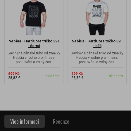
Nebbia - HardCore tričko 391
Nebbia - HardCore tričko 391
- černá
- bílá
Bavlněné pánské triko od značky
Bavlněné pánské triko od značky
Nebbia vhodné pro fitness
Nebbia vhodné pro fitness
posilování a volný čas.
posilování a volný čas.
699 Kč
699 Kč
skladem
skladem
28,82 €
28,82 €
Více informací
Recenze