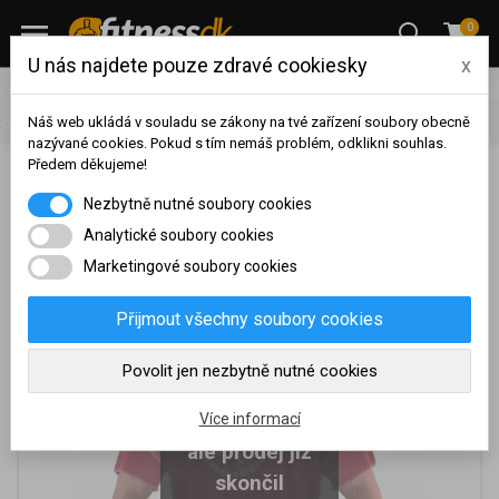
0
U nás najdete pouze zdravé cookiesky
x
Oblečení
Pánské fitness oblečení
Trička
Bizon Gym
Rag Top 512
Náš web ukládá v souladu se zákony na tvé zařízení soubory obecně
nazývané cookies. Pokud s tím nemáš problém, odklikni souhlas.
Předem děkujeme!
Bizon Gym Rag Top 512
Na základě vašeho
Nezbytně nutné soubory cookies
dosaženého obratu za
sledované období, byl váš
Analytické soubory cookies
účet přeřazen do jiné
Marketingové soubory cookies
cenové skupiny.
Nákupy za poslední rok:
0
Přijmout všechny soubory cookies
Kč
Nyní spadáte do věrnostní
Povolit jen nezbytně nutné cookies
skupiny:
Je nám líto,
Více informací
ale prodej již
skončil