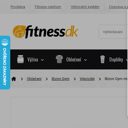
Prodejna
Fitness centrum
Věrnostní systém
Doprava a 
Výživa
Oblečení
Doplňky
Oblečení
Bizon Gym
Výprodej
Bizon Gym mik
Na základě va
skupiny.
Nákupy za po
Nyní spadáte 