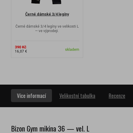
Černé dámské 3/4 legíny
Černé dámské 3/4 legíny ve velikosti L
— ve výprodeji.
390 Kč
skladem
16,07 €
Více informací
Velikostní tabulka
Recenze
Bizon Gym mikina 36 — vel. L