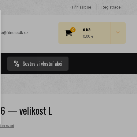
Přihlásit se
Registrace
0 Kč
0
fo@fitnessdk.cz
0,00 €
Sestav si vlastní akci
 cenové
6 — velikost L
formací