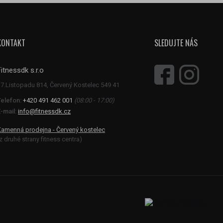
KONTAKT
SLEDUJTE NÁS
Fitnessdk s.r.o
Telefon:
+420 491 462 001
(08:00 - 17:00)
-mail:
info@fitnessdk.cz
Kamenná prodejna - Červený kostelec
z druhé strany fitness centra)