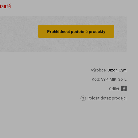
riantě
Prohlédnout podobné produkty
Výrobce:
Bizon Gym
Kód:
VYP_MIK_36_L
Sdílet:
Položit dotaz prodejci