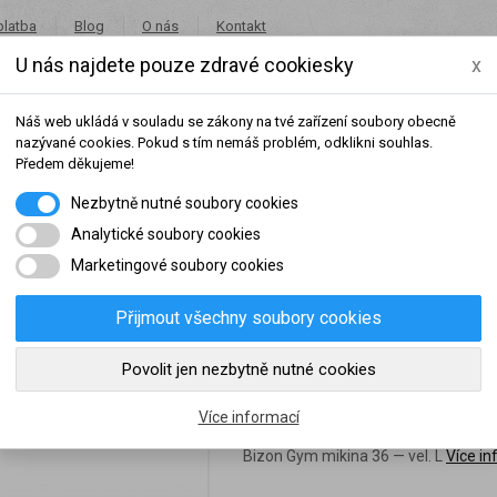
platba
Blog
O nás
Kontakt
U nás najdete pouze zdravé cookiesky
x
+420 491 462 001
in
Náš web ukládá v souladu se zákony na tvé zařízení soubory obecně
nazývané cookies. Pokud s tím nemáš problém, odklikni souhlas.
Předem děkujeme!
Nezbytně nutné soubory cookies
Potraviny
Akce
Výprodej
Značky
Analytické soubory cookies
Marketingové soubory cookies
ina 36 — velikost L
Přijmout všechny soubory cookies
šeho dosaženého obratu za sledované období, byl váš účet přeřazen do jiné
Povolit jen nezbytně nutné cookies
Bizon Gym mikina 3
slední rok:
0 Kč
do věrnostní skupiny:
Více informací
Bizon Gym mikina 36 — vel. L
Více in