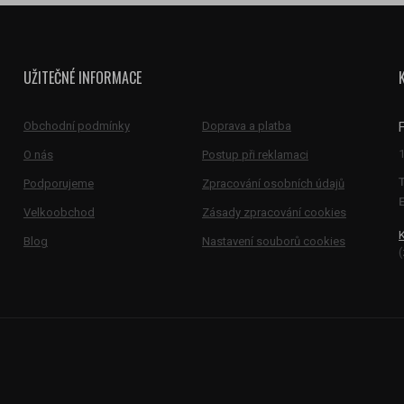
UŽITEČNÉ INFORMACE
Obchodní podmínky
Doprava a platba
O nás
Postup při reklamaci
Podporujeme
Zpracování osobních údajů
E
Velkoobchod
Zásady zpracování cookies
Blog
Nastavení souborů cookies
(