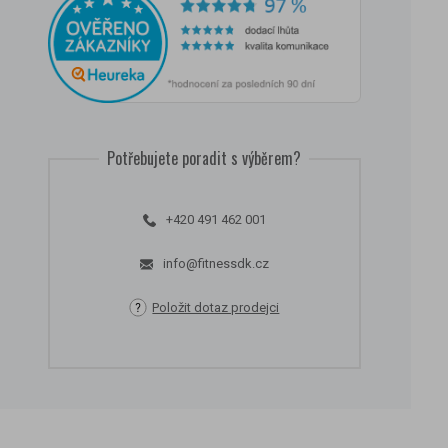
Potřebujete poradit s výběrem?
+420 491 462 001
info@fitnessdk.cz
Položit dotaz prodejci