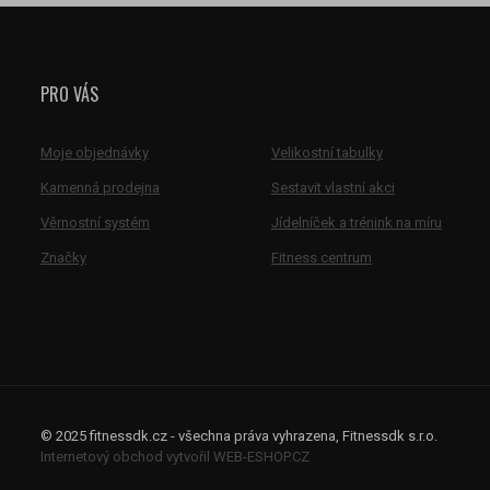
PRO VÁS
Moje objednávky
Velikostní tabulky
Kamenná prodejna
Sestavit vlastní akci
Věrnostní systém
Jídelníček a trénink na míru
Značky
Fitness centrum
© 2025 fitnessdk.cz - všechna práva vyhrazena, Fitnessdk s.r.o.
Internetový obchod vytvořil WEB-ESHOP.CZ