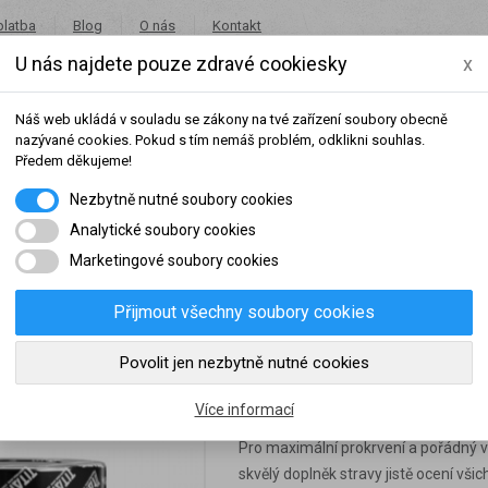
platba
Blog
O nás
Kontakt
U nás najdete pouze zdravé cookiesky
x
+420 491 462 001
in
Náš web ukládá v souladu se zákony na tvé zařízení soubory obecně
nazývané cookies. Pokud s tím nemáš problém, odklikni souhlas.
Předem děkujeme!
Nezbytně nutné soubory cookies
Potraviny
Akce
Výprodej
Značky
Analytické soubory cookies
Marketingové soubory cookies
kapslí 1+1
Přijmout všechny soubory cookies
šeho dosaženého obratu za sledované období, byl váš účet přeřazen do jiné
Povolit jen nezbytně nutné cookies
TITANUS Arginin 50
slední rok:
0 Kč
do věrnostní skupiny:
Více informací
Pro maximální prokrvení a pořádný vý
skvělý doplněk stravy jistě ocení všic