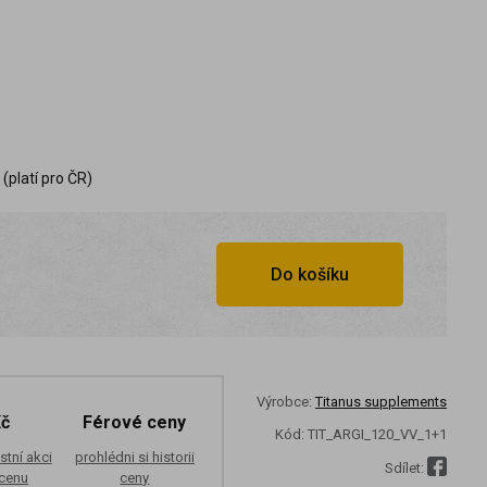
(platí pro ČR)
Do košíku
Výrobce:
Titanus supplements
Kč
Férové ceny
Kód:
TIT_ARGI_120_VV_1+1
stní akci
prohlédni si historii
Sdílet:
 cenu
ceny