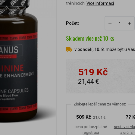
trénincích.
Více informací
Počet:
Skladem
více než 10
ks
v pondělí, 10. 8.
může být u Vás 
519 Kč
21,44 €
Získejte lepší cenu za věrnost:
509 Kč
?? 
21,01 €
cena po bezplatné
sestav si vla
registraci
a urči si