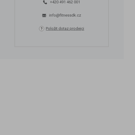
+420 491 462 001
info@fitnessdk.cz
Položit dotaz prodejci