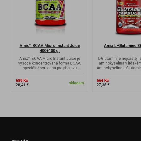
Amix™ BCAA Micro Instant Juice
Amix L-Glutamine 36
400+100 g.
Amix™ BCAA Micro Instant Juice je
L-Glutamin je nejčastěji 
vysoce koncentrovaná forma BCAA,
aminokyselina v lidské
speciálně vyrobená pro přípravu
Aminokyselina L-Glutamin 
dokonale...
689 Kč
664 Kč
skladem
28,41 €
27,38 €