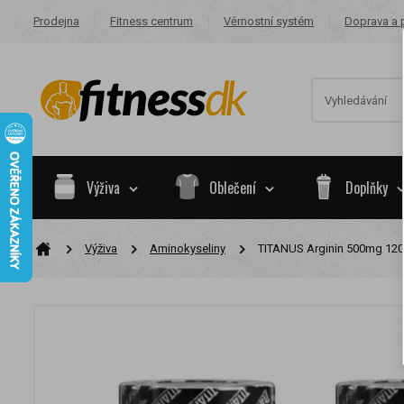
Prodejna
Fitness centrum
Věrnostní systém
Doprava a 
Výživa
Oblečení
Doplňky
Výživa
Aminokyseliny
TITANUS Arginin 500mg 120 
Na základě va
skupiny.
Nákupy za po
Nyní spadáte 