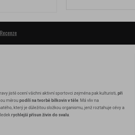
Recenze
vy jistě ocení všichni aktivní sportovci zejména pak kulturisti,
při
aznou měrou
podílí na tvorbě bílkovin v těle
. Má vliv na
atého, který je důležitou složkou organismu, jenž roztahuje cévy a
sledek
rychlejší přísun živin do svalu
.