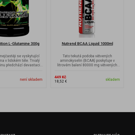
rition L-Glutamine 300g
Nutrend BCAA Liquid 1000ml
E
nejčastěji se vyskytující
Tato tekutá podoba větvených
a v lidském těle. Trvalý
aminokyselin (BCAA) poskytuje v
inu předchází devastaci...
litrovém balení 80000 mg větvených
d
aminokyselin BCAA v...
449 Kč
7
není skladem
skladem
18,52 €
3