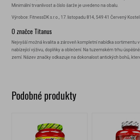
Minimální trvanlivost a číslo šarže je uvedeno na obalu.
Výrobce: FitnessDK s.r.o., 17. listopadu 814, 549 41 Červený Kostel
O značce Titanus
Nejvyšší možná kvalita a zároveň kompletní nabídka sortimentu v ob
nabízející výživu, doplňky a oblečení. Na tuzemském trhu úspěš
zemí. Název značky odkazuje na dokonalost antických bohů, které
Podobné produkty