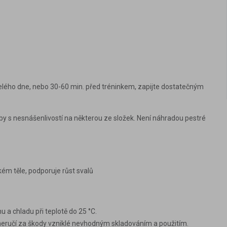
celého dne, nebo 30-60 min. před tréninkem, zapijte dostatečným
oby s nesnášenlivostí na některou ze složek. Není náhradou pestré
kém těle, podporuje růst svalů
 a chladu při teplotě do 25 °C.
neručí za škody vzniklé nevhodným skladováním a použitím.