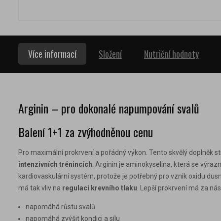
Více informací
Složení
Nutriční hodnoty
Arginin – pro dokonalé napumpování svalů
Balení 1+1 za zvýhodněnou cenu
Pro maximální prokrvení a pořádný výkon. Tento skvělý doplněk stra
intenzivních trénincích
. Arginin je aminokyselina, která se výr
kardiovaskulární systém, protože je potřebný pro vznik oxidu dusn
má tak vliv na
regulaci krevního tlaku
. Lepší prokrvení má za ná
napomáhá růstu svalů
napomáhá zvýšit kondici a sílu