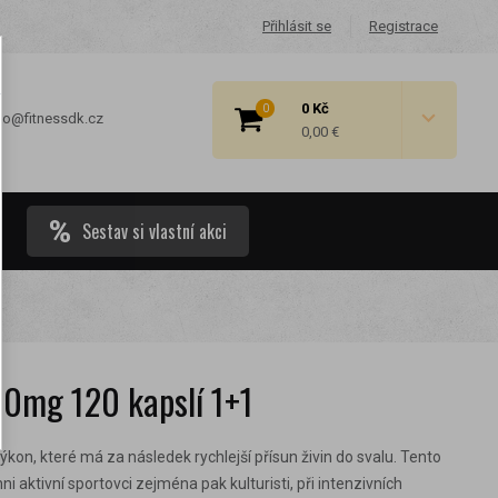
Přihlásit se
Registrace
0 Kč
0
fo@fitnessdk.cz
0,00 €
Sestav si vlastní akci
 cenové
0mg 120 kapslí 1+1
kon, které má za následek rychlejší přísun živin do svalu. Tento
hni aktivní sportovci zejména pak kulturisti, při intenzivních