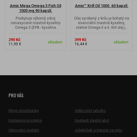
Amix Mega Omega 3 Fish Oil
Amix™ Krill Oil 1000. 60 kapslí.
1000 mg 90 kapslí.
Poskytuje výborný zdroj
Olej vyrobený z krilu je bohatý na
nenasycené mastné kyseliny
esenciální mastné kyseliny,
Omega 3 (EPA - kyselina
včetně Omega-3 a 6. Kril olej je
eikosapentaenová a DHA -
velmi stabilní, bez...
kyselina...
290 Kč
399 Kč
skladem
skladem
11,95 €
16,44 €
PRO VÁS
Moje objednávky
Velikostní tabulky
Kamenná prodejna
Sestavit vlastní akci
Věrnostní systém
Jídelníček a trénink na míru