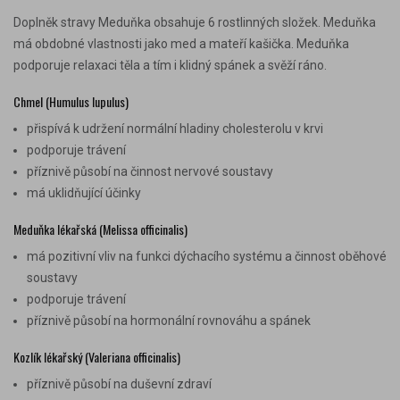
Doplněk stravy Meduňka obsahuje 6 rostlinných složek. Meduňka
má obdobné vlastnosti jako med a mateří kašička. Meduňka
podporuje relaxaci těla a tím i klidný spánek a svěží ráno.
Chmel (Humulus lupulus)
přispívá k udržení normální hladiny cholesterolu v krvi
podporuje trávení
příznivě působí na činnost nervové soustavy
má uklidňující účinky
Meduňka lékařská
(Melissa officinalis)
má pozitivní vliv na funkci dýchacího systému a činnost oběhové
soustavy
podporuje trávení
příznivě působí na hormonální rovnováhu a spánek
Kozlík lékařský (Valeriana officinalis)
příznivě působí na duševní zdraví