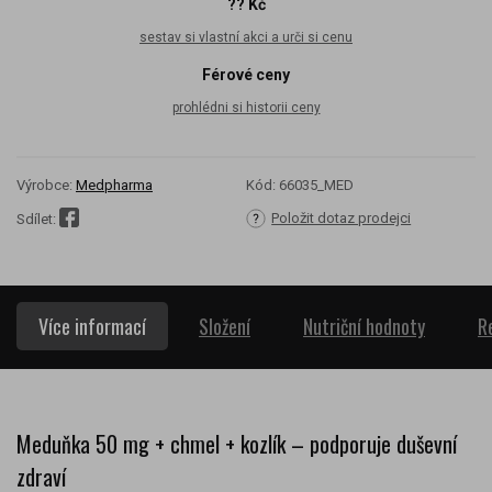
?? Kč
sestav si vlastní akci a urči si cenu
Férové ceny
prohlédni si historii ceny
Výrobce:
Medpharma
Kód:
66035_MED
Položit dotaz prodejci
Sdílet:
Více informací
Složení
Nutriční hodnoty
R
Meduňka 50 mg + chmel + kozlík – podporuje duševní
zdraví