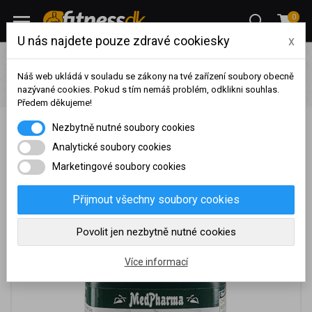
0
U nás najdete pouze zdravé cookiesky
x
Pro ženy
Suplementy a sladkosti pro ženy
Vitamíny pro ženy
Imunita
MedPharma Meduňka 50 mg + chmel +
Náš web ukládá v souladu se zákony na tvé zařízení soubory obecně
nazývané cookies. Pokud s tím nemáš problém, odklikni souhlas.
kozlík, 67 tobolek
Předem děkujeme!
Na základě vašeho
MedPharma Meduňka 50 mg + chmel + kozlík, 67
Nezbytně nutné soubory cookies
dosaženého obratu za
sledované období, byl váš
Analytické soubory cookies
tobolek
účet přeřazen do jiné
Marketingové soubory cookies
cenové skupiny.
Nákupy za poslední rok:
0
Přijmout všechny soubory cookies
Kč
Nyní spadáte do věrnostní
Povolit jen nezbytně nutné cookies
skupiny:
Více informací