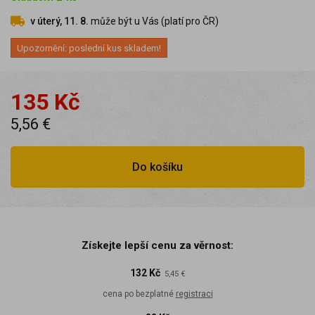
v úterý, 11. 8.
může být u Vás (platí pro ČR)
Upozornění: poslední kus skladem!
135 Kč
5,56 €
Do košíku
Získejte lepší cenu za věrnost:
132 Kč
5,45 €
cena po bezplatné
registraci