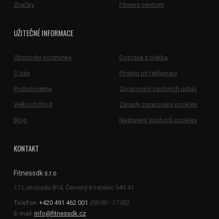
Značky
Fitness centrum
UŽITEČNÉ INFORMACE
Obchodní podmínky
Doprava a platba
O nás
Postup při reklamaci
Podporujeme
Zpracování osobních údajů
Velkoobchod
Zásady zpracování cookies
Blog
Nastavení souborů cookies
KONTAKT
Fitnessdk s.r.o
Telefon:
+420 491 462 001
(08:00 - 17:00)
E-mail:
info@fitnessdk.cz