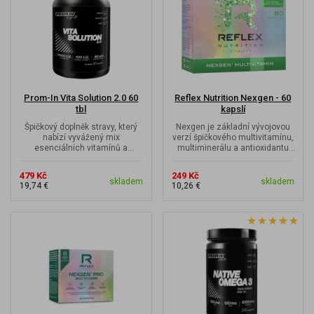
Prom-In Vita Solution 2.0 60
Reflex Nutrition Nexgen - 60
tbl
kapslí
Špičkový doplněk stravy, který
Nexgen je základní vývojovou
nabízí vyvážený mix
verzí špičkového multivitamínu,
esenciálních vitamínů a
multiminerálu a antioxidantu
minerálů. Složení je pečlivě
určeného pro všechny...
navrženo tak,...
479 Kč
249 Kč
skladem
skladem
19,74 €
10,26 €