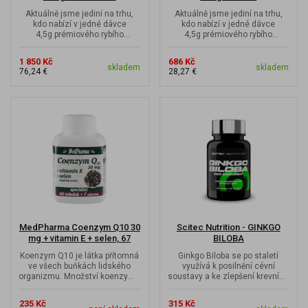
Aktuálně jsme jediní na trhu,
Aktuálně jsme jediní na trhu,
kdo nabízí v jedné dávce
kdo nabízí v jedné dávce
4,5g prémiového rybího
4,5g prémiového rybího
kolagenu v kombinaci s
kolagenu v kombinaci s
vitamínem C, K2...
vitamínem C, K2...
1 850 Kč
686 Kč
skladem
skladem
76,24 €
28,27 €
MedPharma Coenzym Q10 30
Scitec Nutrition - GINKGO
mg + vitamin E + selen, 67
BILOBA
tobolek
Koenzym Q10 je látka přítomná
Ginkgo Biloba se po staletí
ve všech buňkách lidského
využívá k posilnění cévní
organizmu. Množství koenzymu
soustavy a ke zlepšení krevního
Q10 není v těle konstantní,...
oběhu.
235 Kč
315 Kč