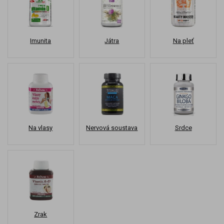
Imunita
Játra
Na pleť
Na vlasy
Nervová soustava
Srdce
Zrak