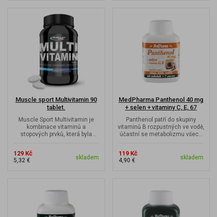
Muscle sport Multivitamin 90
MedPharma Panthenol 40 mg
tablet.
+ selen + vitaminy C, E, 67
tobolek
Muscle Sport Multivitamin je
Panthenol patří do skupiny
kombinace vitaminů a
vitaminů B rozpustných ve vodě,
stopových prvků, která byla
účastní se metabolizmu všech
vyvinuta pro potřeby aktivních i...
živin v těle a přispívá ke...
129 Kč
119 Kč
skladem
skladem
5,32 €
4,90 €