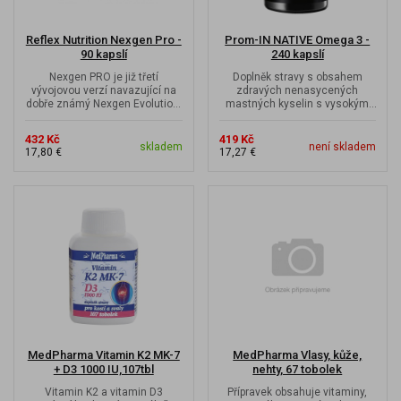
Reflex Nutrition Nexgen Pro -
Prom-IN NATIVE Omega 3 -
90 kapslí
240 kapslí
Nexgen PRO je již třetí
Doplněk stravy s obsahem
vývojovou verzí navazující na
zdravých nenasycených
dobře známý Nexgen Evolution.
mastných kyselin s vysokým
Tento populární produkt
obsahem EPA a DHA ve formě
dodává...
triglyceridů.
432 Kč
419 Kč
skladem
není skladem
17,80 €
17,27 €
MedPharma Vitamin K2 MK-7
MedPharma Vlasy, kůže,
+ D3 1000 IU,107tbl
nehty, 67 tobolek
Vitamin K2 a vitamin D3
Přípravek obsahuje vitaminy,