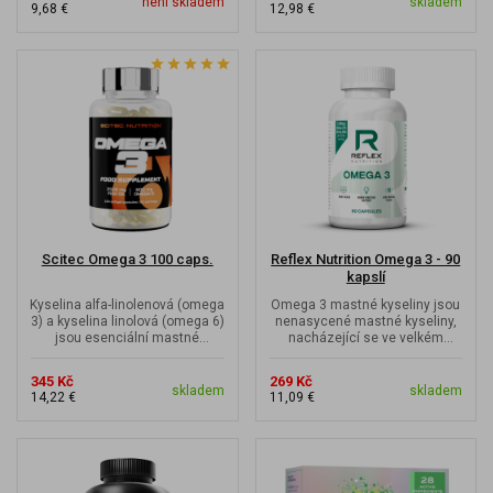
není skladem
skladem
9,68 €
12,98 €
Scitec Omega 3 100 caps.
Reflex Nutrition Omega 3 - 90
kapslí
Kyselina alfa-linolenová (omega
Omega 3 mastné kyseliny jsou
3) a kyselina linolová (omega 6)
nenasycené mastné kyseliny,
jsou esenciální mastné
nacházející se ve velkém
kyseliny, které nejsme sami...
množství v rybím tuku.
345 Kč
269 Kč
skladem
skladem
14,22 €
11,09 €