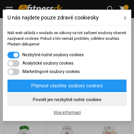
0
U nás najdete pouze zdravé cookiesky
x
Pro ženy
Suplementy a sladkosti pro ženy
Vitamíny pro
ženy
Náš web ukládá v souladu se zákony na tvé zařízení soubory obecně
nazývané cookies. Pokud s tím nemáš problém, odklikni souhlas.
Předem děkujeme!
Na základě vašeho
Nezbytně nutné soubory cookies
Vitamíny pro ženy
dosaženého obratu za
sledované období, byl váš
Analytické soubory cookies
účet přeřazen do jiné
Marketingové soubory cookies
Pestrá nabídka vitamínů pro ženy. Podpoř svou imunitu a dodej
cenové skupiny.
tělu potřebné vitamíny, které si samo vyrobit neumí. U nás najdeš
Nákupy za poslední rok:
0
Přijmout všechny soubory cookies
kompletní vitamíny pro ženy
v kapslové i sypké formě od
Kč
známých certifikovaných výrobců včetně vlastní receptury.
Nyní spadáte do věrnostní
Povolit jen nezbytně nutné cookies
Výhodné ceny a vše skladem.
skupiny:
Více informací