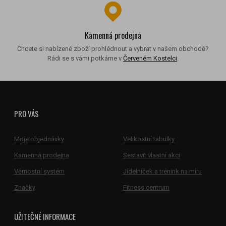
Kamenná prodejna
Chcete si nabízené zboží prohlédnout a vybrat v našem obchodě?
Rádi se s vámi potkáme v
Červeném Kostelci
.
PRO VÁS
Moje objednávky
Velikostní tabulky
Kamenná prodejna
Sestavit vlastní akci
Věrnostní systém
Jídelníček a trénink na míru
Značky
Fitness centrum
UŽITEČNÉ INFORMACE