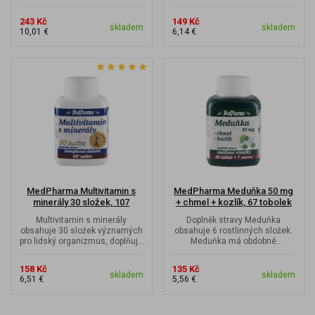
Q10 není v těle konstantní,...
svalů.
243 Kč
149 Kč
skladem
skladem
10,01 €
6,14 €
MedPharma Multivitamin s
MedPharma Meduňka 50 mg
minerály 30 složek, 107
+ chmel + kozlík, 67 tobolek
tobolek
Multivitamin s minerály
Doplněk stravy Meduňka
obsahuje 30 složek významých
obsahuje 6 rostlinných složek.
pro lidský organizmus, doplňuje
Meduňka má obdobné
jejich nedostatek. Přípravek je...
vlastnosti jako med a mateří
kašička....
158 Kč
135 Kč
skladem
skladem
6,51 €
5,56 €