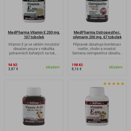
MedPharma Vitamin E 200 mg,
MedPharma Ostropestřec,
107 tobolek
silymarin 200 mg, 67 tobolek
Vitamin E je ve větším množství
Přípravek obsahuje kombinaci
obsažen pouze v několika
rostlin, cholin a inositol.
potravinách bohatých na tuk, a
Semena ostropestřce obsahují
proto je vhodné jeho...
účinnou látku silymarin....
94 Kč
198 Kč
skladem
skladem
3,87 €
8,16 €