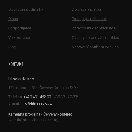
Obchodní podmínky
Doprava a platba
O nás
Postup při reklamaci
Podporujeme
Zpracování osobních údajů
Velkoobchod
Zásady zpracování cookies
Blog
Nastavení souborů cookies
KONTAKT
Fitnessdk s.r.o
Telefon:
+420 491 462 001
(08:00 - 17:00)
E-mail:
info@fitnessdk.cz
Kamenná prodejna - Červený kostelec
(z druhé strany fitness centra)