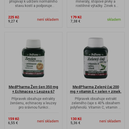
přispívají k udržení normálního
minerály, stopové prvky a
stavu kostí a podporuje
rostilnné výtažky. Zinek s
správnou funkci imunitního
biotinem přispívají k udržení...
systému a...
225 Kč
179 Kč
není skladem
skladem
9,27 €
7,38 €
MedPharma Žen-šen 350 mg
MedPharma Zelený čaj 200
+ Echinacea + Leuzea 67
mg + vitamin E + selen + zinek,
tobolek
67 tobolek
Přípravek obsahuje extrakty
Přípravek obsahuje extrakt
ženšenu, echinacey a leuzey
zeleného čaje s 40% obsahem
pro srávnou funkci
polyfenolů. Vitamin C, vitamin E,
obranyschopnosti organismu.
selen a zinek přispívají k...
159 Kč
130 Kč
není skladem
není skladem
6,55 €
5,36 €