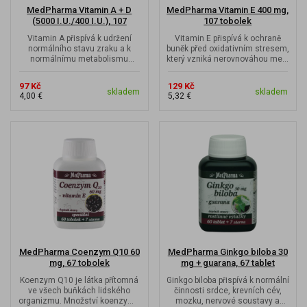
MedPharma Vitamin A + D
MedPharma Vitamin E 400 mg,
(5000 I.U./400 I.U.), 107
107 tobolek
tobolek
Vitamin A přispívá k udržení
Vitamin E přispívá k ochraně
normálního stavu zraku a k
buněk před oxidativním stresem,
normálnímu metabolismu
který vzniká nerovnováhou mezi
železa. Vitamin D přispívá k...
volnými radikály a...
97 Kč
129 Kč
skladem
skladem
4,00 €
5,32 €
MedPharma Coenzym Q10 60
MedPharma Ginkgo biloba 30
mg, 67 tobolek
mg + guarana, 67 tablet
Koenzym Q10 je látka přítomná
Ginkgo biloba přispívá k normální
ve všech buňkách lidského
činnosti srdce, krevních cév,
organizmu. Množství koenzymu
mozku, nervové soustavy a