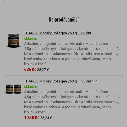
Nejprodávanější
TITANUS Mořský Collagen 250 g – 55 dní
skladem
Aktuálně jsme jediní na trhu, kdo nabízí v jedné dávce
4,5g prémiového rybího kolagenu v kombinaci s vitamínem C,
K2 a a kyselinou hyaluronovou. Objevte sílu tohoto množství,
které omlazuje pokožku a podporuje zdraví vlasů, nehtů,
kloubů a kostí....
686 Kč
28,27 €
TITANUS Mořský Collagen 250 g – 55 dní 1+1
skladem
Aktuálně jsme jediní na trhu, kdo nabízí v jedné dávce
4,5g prémiového rybího kolagenu v kombinaci s vitamínem C,
K2 a a kyselinou hyaluronovou. Objevte sílu tohoto množství,
které omlazuje pokožku a podporuje zdraví vlasů, nehtů,
kloubů a kostí....
1 850 Kč
76,24 €