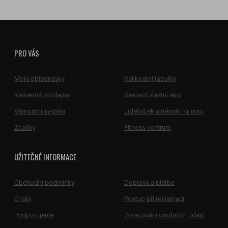
PRO VÁS
Moje objednávky
Velikostní tabulky
Kamenná prodejna
Sestavit vlastní akci
Věrnostní systém
Jídelníček a trénink na míru
Značky
Fitness centrum
UŽITEČNÉ INFORMACE
Obchodní podmínky
Doprava a platba
O nás
Postup při reklamaci
Podporujeme
Zpracování osobních údajů