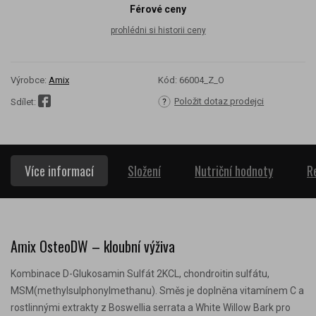
Férové ceny
prohlédni si historii ceny
Výrobce:
Amix
Kód:
66004_Z_O
Položit dotaz prodejci
Sdílet:
Více informací
Složení
Nutriční hodnoty
R
Amix OsteoDW – kloubní výživa
Kombinace D-Glukosamin Sulfát 2KCL, chondroitin sulfátu,
MSM(methylsulphonylmethanu). Směs je doplněna vitamínem C a
rostlinnými extrakty z Boswellia serrata a White Willow Bark pro