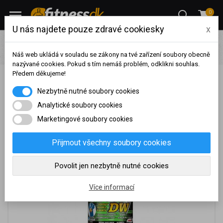
0
U nás najdete pouze zdravé cookiesky
x
Pro ženy
Suplementy a sladkosti pro ženy
Kloubní výživa
Amix OsteoDW 90 tablet.
Náš web ukládá v souladu se zákony na tvé zařízení soubory obecně
nazývané cookies. Pokud s tím nemáš problém, odklikni souhlas.
Předem děkujeme!
Amix OsteoDW 90 tablet.
Na základě vašeho
Nezbytně nutné soubory cookies
dosaženého obratu za
sledované období, byl váš
Analytické soubory cookies
účet přeřazen do jiné
Marketingové soubory cookies
cenové skupiny.
Nákupy za poslední rok:
0
Přijmout všechny soubory cookies
Kč
Nyní spadáte do věrnostní
Povolit jen nezbytně nutné cookies
skupiny:
Více informací