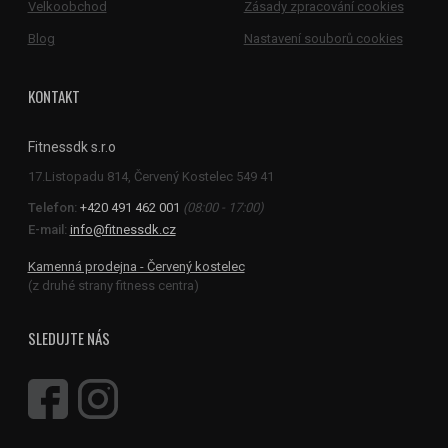
Velkoobchod
Zásady zpracování cookies
Blog
Nastavení souborů cookies
KONTAKT
Fitnessdk s.r.o
Telefon:
+420 491 462 001
(08:00 - 17:00)
E-mail:
info@fitnessdk.cz
Kamenná prodejna - Červený kostelec
(z druhé strany fitness centra)
SLEDUJTE NÁS