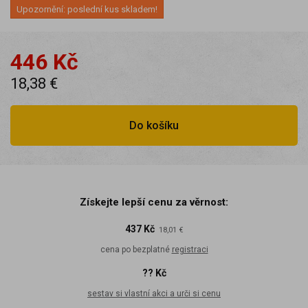
Upozornění: poslední kus skladem!
446 Kč
18,38 €
Do košíku
Získejte lepší cenu za věrnost:
437 Kč
18,01 €
cena po bezplatné
registraci
?? Kč
sestav si vlastní akci a urči si cenu