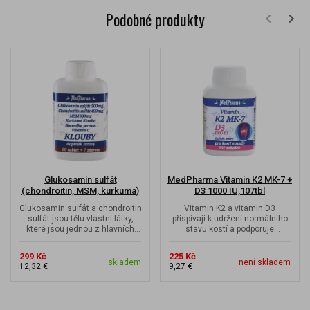
Podobné produkty
Glukosamin sulfát
MedPharma Vitamin K2 MK-7 +
(chondroitin, MSM, kurkuma)
D3 1000 IU,107tbl
KLOUBY
Glukosamin sulfát a chondroitin
Vitamin K2 a vitamin D3
sulfát jsou tělu vlastní látky,
přispívají k udržení normálního
které jsou jednou z hlavních
stavu kostí a podporuje
složek kloubních...
správnou funkci imunitního
systému a...
299 Kč
225 Kč
skladem
není skladem
12,32 €
9,27 €