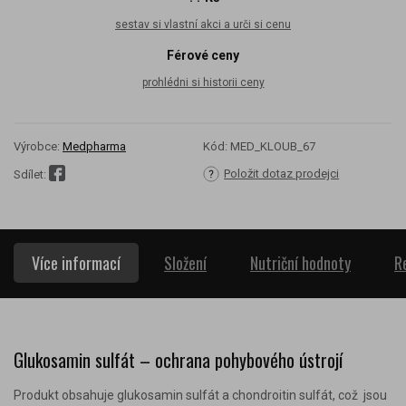
sestav si vlastní akci a urči si cenu
Férové ceny
prohlédni si historii ceny
Výrobce:
Medpharma
Kód:
MED_KLOUB_67
Položit dotaz prodejci
Sdílet:
Více informací
Složení
Nutriční hodnoty
R
Glukosamin sulfát – ochrana pohybového ústrojí
Produkt obsahuje glukosamin sulfát a chondroitin sulfát, což jsou