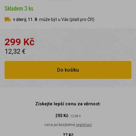
Skladem
3
ks
v úterý, 11. 8.
může být u Vás (platí pro ČR)
299 Kč
12,32 €
Do košíku
Získejte lepší cenu za věrnost:
293 Kč
12,08 €
cena po bezplatné
registraci
?? Kč