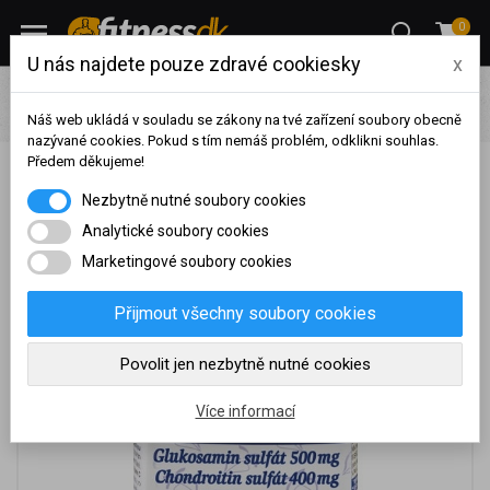
0
U nás najdete pouze zdravé cookiesky
x
Pro ženy
Suplementy a sladkosti pro ženy
Kloubní výživa
Glukosamin sulfát (chondroitin, MSM, kurkuma) KLOUBY
Náš web ukládá v souladu se zákony na tvé zařízení soubory obecně
nazývané cookies. Pokud s tím nemáš problém, odklikni souhlas.
Předem děkujeme!
Glukosamin sulfát (chondroitin, MSM, kurkuma)
Na základě vašeho
Nezbytně nutné soubory cookies
KLOUBY
dosaženého obratu za
sledované období, byl váš
Analytické soubory cookies
účet přeřazen do jiné
Marketingové soubory cookies
cenové skupiny.
Nákupy za poslední rok:
0
Přijmout všechny soubory cookies
Kč
Nyní spadáte do věrnostní
Povolit jen nezbytně nutné cookies
skupiny:
Více informací