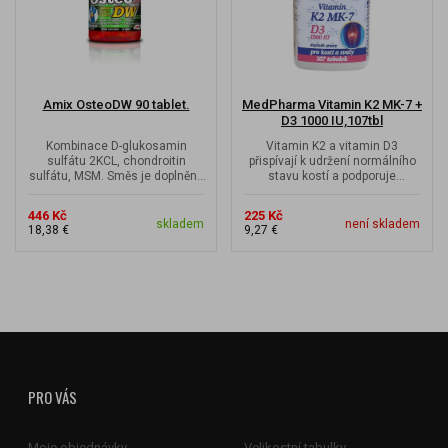
Amix OsteoDW 90 tablet.
MedPharma Vitamin K2 MK-7 +
D3 1000 IU,107tbl
Kombinace D-glukosamin
Vitamin K2 a vitamin D3
sulfátu 2KCL, chondroitin
přispívají k udržení normálního
sulfátu, MSM. Směs je doplněna
stavu kostí a podporuje
vitamínem C a rostlinnými
správnou funkci imunitního
extrakty z...
systému a...
446 Kč
225 Kč
skladem
není skladem
18,38 €
9,27 €
PRO VÁS
Moje objednávky
Velikostní tabulky