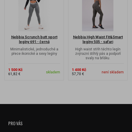
Nebbia Scrunch butt sport
Nebbia High Waist Fit&Smart
legíny 691 - černá
legíny 505 - safari
Minimalistické, jednoduché a
High waist střih těchto legín
přece ikonické a sexy legíny
zvýrazní štíhlý pás a podpoří
svaly na bříšku.
1 500 Kč
1 400 Kč
skladem
není skladem
61,82 €
57,70 €
PRO VÁS