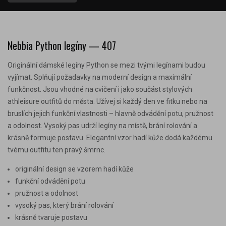
Nebbia Python legíny — 407
Originální dámské legíny Python se mezi tvými legínami budou
vyjímat. Splňují požadavky na moderní design a maximální
funkčnost. Jsou vhodné na cvičení i jako součást stylových
athleisure outfitů do města. Užívej si každý den ve fitku nebo na
bruslích jejich funkční vlastnosti – hlavně odvádění potu, pružnost
a odolnost. Vysoký pas udrží legíny na místě, brání rolování a
krásně formuje postavu. Elegantní vzor hadí kůže dodá každému
tvému outfitu ten pravý šmrnc.
originální design se vzorem hadí kůže
funkční odvádění potu
pružnost a odolnost
vysoký pas, který brání rolování
krásně tvaruje postavu