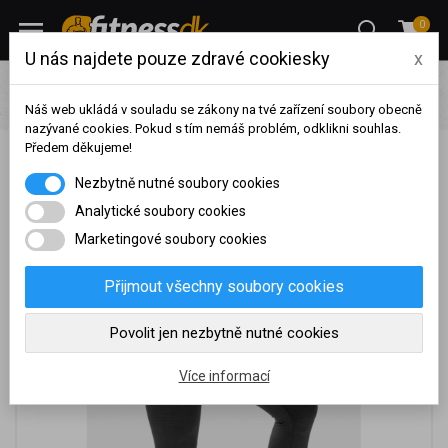
0
U nás najdete pouze zdravé cookiesky
x
Oblečení
Dámské fitness oblečení
Legíny
Nebbia
Python Legíny s vysokým pasem a vzorem hadí kůže 407
Náš web ukládá v souladu se zákony na tvé zařízení soubory obecně
nazývané cookies. Pokud s tím nemáš problém, odklikni souhlas.
Předem děkujeme!
Nebbia Python Legíny s vysokým pasem a vzorem
Na základě vašeho
Nezbytně nutné soubory cookies
hadí kůže 407
dosaženého obratu za
sledované období, byl váš
Analytické soubory cookies
účet přeřazen do jiné
Marketingové soubory cookies
cenové skupiny.
Nákupy za poslední rok:
0
Přijmout všechny soubory cookies
Kč
Nyní spadáte do věrnostní
Povolit jen nezbytně nutné cookies
skupiny:
Více informací