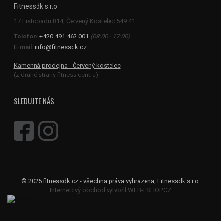
Fitnessdk s.r.o
Telefon:
+420 491 462 001
(08:00 - 17:00)
E-mail:
info@fitnessdk.cz
Kamenná prodejna - Červený kostelec
(z druhé strany fitness centra)
SLEDUJTE NÁS
© 2025 fitnessdk.cz - všechna práva vyhrazena, Fitnessdk s.r.o.
Internetový obchod vytvořil WEB-ESHOP.CZ