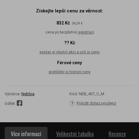
Získejte lepší cenu za věrnost:
832 Kč
34,29 €
cena po bezplatné
registraci
?? Kč
sestav si vlastní akci a urči si cenu
Férové ceny
prohlédni si historii ceny
Výrobce:
Nebbia
Kód:
NEB_407_C_M
Položit dotaz prodejci
Sdílet:
Více informací
Velikostní tabulka
Recenze