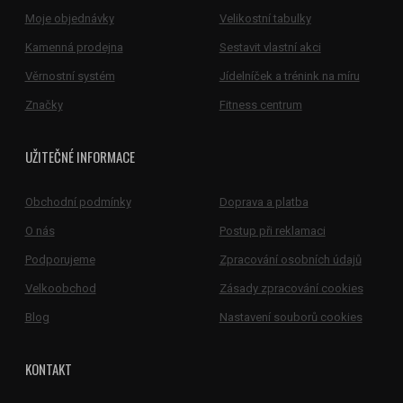
Moje objednávky
Velikostní tabulky
Kamenná prodejna
Sestavit vlastní akci
Věrnostní systém
Jídelníček a trénink na míru
Značky
Fitness centrum
UŽITEČNÉ INFORMACE
Obchodní podmínky
Doprava a platba
O nás
Postup při reklamaci
Podporujeme
Zpracování osobních údajů
Velkoobchod
Zásady zpracování cookies
Blog
Nastavení souborů cookies
KONTAKT