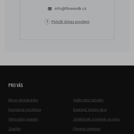
info@fitnessdk.cz
Položit dotaz prodejci
PRO VÁS
Moje objednávky
Velikostní tabulky
Kamenná prodejna
Sestavit vlastní akci
Věrnostní systém
Jídelníček a trénink na míru
Značky
Fitness centrum