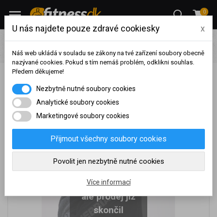
0
U nás najdete pouze zdravé cookiesky
x
Oblečení
Dámské fitness oblečení
Mikiny
Nebbia
Mikina Rebel hero crop 520 černá
Náš web ukládá v souladu se zákony na tvé zařízení soubory obecně
nazývané cookies. Pokud s tím nemáš problém, odklikni souhlas.
Předem děkujeme!
Nebbia Mikina Rebel hero crop 520 černá
Na základě vašeho
Nezbytně nutné soubory cookies
dosaženého obratu za
sledované období, byl váš
Analytické soubory cookies
účet přeřazen do jiné
Marketingové soubory cookies
cenové skupiny.
Nákupy za poslední rok:
0
Přijmout všechny soubory cookies
Kč
Nyní spadáte do věrnostní
Povolit jen nezbytně nutné cookies
skupiny:
Je nám líto,
Více informací
ale prodej již
skončil