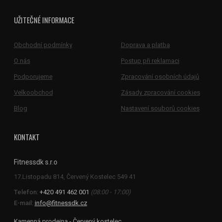
UŽITEČNÉ INFORMACE
Obchodní podmínky
Doprava a platba
O nás
Postup při reklamaci
Podporujeme
Zpracování osobních údajů
Velkoobchod
Zásady zpracování cookies
Blog
Nastavení souborů cookies
KONTAKT
Fitnessdk s.r.o
Telefon:
+420 491 462 001
(08:00 - 17:00)
E-mail:
info@fitnessdk.cz
Kamenná prodejna - Červený kostelec