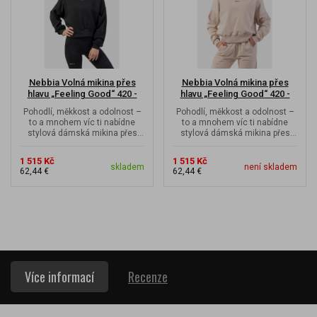
Nebbia Volná mikina přes
Nebbia Volná mikina přes
hlavu „Feeling Good“ 420 -
hlavu „Feeling Good“ 420 -
black
cream
Pohodlí, měkkost a odolnost –
Pohodlí, měkkost a odolnost –
to a mnohem víc ti nabídne
to a mnohem víc ti nabídne
stylová dámská mikina přes
stylová dámská mikina přes
hlavu Feeling Good, která ti...
hlavu Feeling Good, která ti...
1 515 Kč
1 515 Kč
skladem
není skladem
62,44 €
62,44 €
Více informací
Recenze