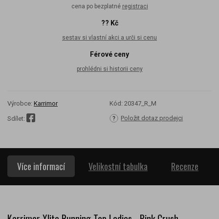
cena po bezplatné
registraci
?? Kč
sestav si vlastní akci a urči si cenu
Férové ceny
prohlédni si historii ceny
Výrobce:
Karrimor
Kód:
20347_R_M
Položit dotaz prodejci
Sdílet:
Více informací
Velikostní tabulka
Recenze
Karrimor Xlite Running Top Ladies - Pink Crush