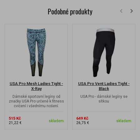
Podobné produkty
USA Pro Mesh Ladies Tight -
USA Pro Vent Ladies Tight -
X-Ray
Black
Dámské sportovní legíny od
USA Pro - dámské legíny se
značky USA Pro určené k fitness
sítkou
cvičení i všednímu nošení.
515 Kč
649 Kč
skladem
skladem
21,22 €
26,75 €