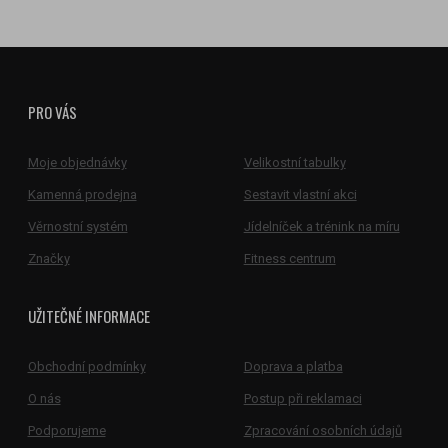
PRO VÁS
Moje objednávky
Velikostní tabulky
Kamenná prodejna
Sestavit vlastní akci
Věrnostní systém
Jídelníček a trénink na míru
Značky
Fitness centrum
UŽITEČNÉ INFORMACE
Obchodní podmínky
Doprava a platba
O nás
Postup při reklamaci
Podporujeme
Zpracování osobních údajů