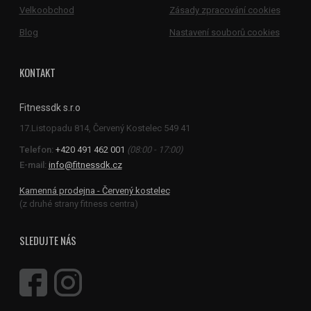
Velkoobchod
Zásady zpracování cookies
Blog
Nastavení souborů cookies
KONTAKT
Fitnessdk s.r.o
Telefon:
+420 491 462 001
(08:00 - 17:00)
E-mail:
info@fitnessdk.cz
Kamenná prodejna - Červený kostelec
(z druhé strany fitness centra)
SLEDUJTE NÁS