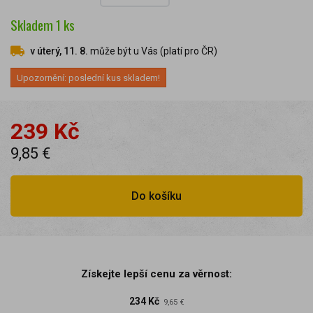
Skladem
1
ks
v úterý, 11. 8.
může být u Vás (platí pro ČR)
Upozornění: poslední kus skladem!
239 Kč
9,85 €
Do košíku
Získejte lepší cenu za věrnost:
234 Kč
9,65 €