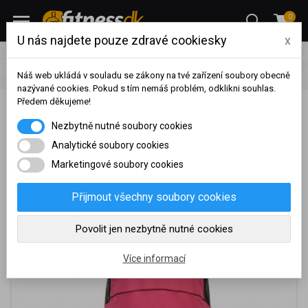
0
U nás najdete pouze zdravé cookiesky
x
Výprodej
Oblečení
Karrimor Xlite Ladies Running Vest -
Pink Crush
Náš web ukládá v souladu se zákony na tvé zařízení soubory obecně
nazývané cookies. Pokud s tím nemáš problém, odklikni souhlas.
Předem děkujeme!
Karrimor Xlite Ladies Running Vest - Pink Crush
Na základě vašeho
Nezbytně nutné soubory cookies
dosaženého obratu za
sledované období, byl váš
Analytické soubory cookies
účet přeřazen do jiné
Marketingové soubory cookies
cenové skupiny.
Nákupy za poslední rok:
0
Přijmout všechny soubory cookies
Kč
Nyní spadáte do věrnostní
Povolit jen nezbytně nutné cookies
skupiny:
Více informací