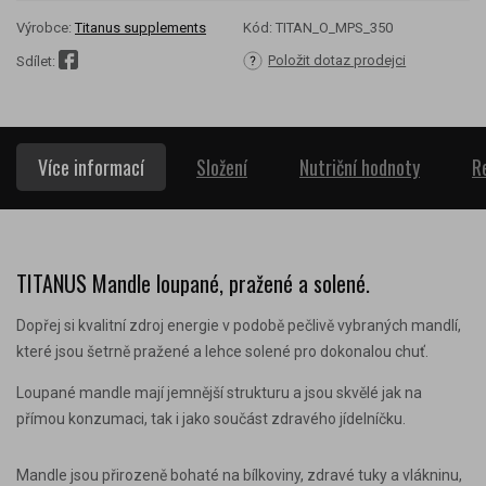
Výrobce:
Titanus supplements
Kód:
TITAN_O_MPS_350
Položit dotaz prodejci
Sdílet:
Více informací
Složení
Nutriční hodnoty
R
TITANUS Mandle loupané, pražené a solené.
Dopřej si kvalitní zdroj energie v podobě pečlivě vybraných mandlí,
které jsou šetrně pražené a lehce solené pro dokonalou chuť.
Loupané mandle mají jemnější strukturu a jsou skvělé jak na
přímou konzumaci, tak i jako součást zdravého jídelníčku.
Mandle jsou přirozeně bohaté na bílkoviny, zdravé tuky a vlákninu,