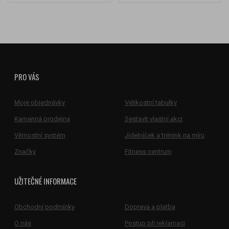
PRO VÁS
Moje objednávky
Velikostní tabulky
Kamenná prodejna
Sestavit vlastní akci
Věrnostní systém
Jídelníček a trénink na míru
Značky
Fitness centrum
UŽITEČNÉ INFORMACE
Obchodní podmínky
Doprava a platba
O nás
Postup při reklamaci