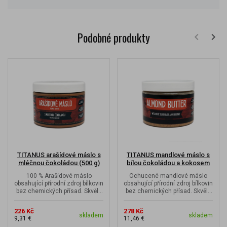
Podobné produkty
TITANUS arašídové máslo s
TITANUS mandlové máslo s
mléčnou čokoládou (500 g)
bílou čokoládou a kokosem
(500 g)
100 % Arašídové máslo
Ochucené mandlové máslo
obsahující přírodní zdroj bílkovin
obsahující přírodní zdroj bílkovin
bez chemických přísad. Skvělá
bez chemických přísad. Skvělá
lahodná chuť s vysokým
lahodná chuť s vysokým...
obsahem...
226 Kč
278 Kč
skladem
skladem
9,31 €
11,46 €