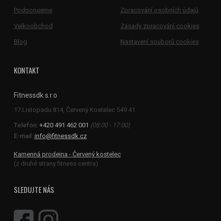
Podporujeme
Zpracování osobních údajů
Velkoobchod
Zásady zpracování cookies
Blog
Nastavení souborů cookies
KONTAKT
Fitnessdk s.r.o
Telefon:
+420 491 462 001
(08:00 - 17:00)
E-mail:
info@fitnessdk.cz
Kamenná prodejna - Červený kostelec
(z druhé strany fitness centra)
SLEDUJTE NÁS