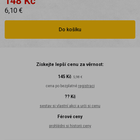
148 Kč
6,10 €
Do košíku
Získejte lepší cenu za věrnost:
145 Kč
5,98 €
cena po bezplatné
registraci
?? Kč
sestav si vlastní akci a urči si cenu
Férové ceny
prohlédni si historii ceny