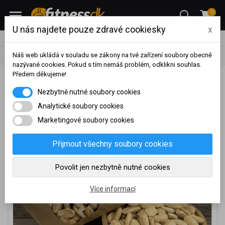
0
U nás najdete pouze zdravé cookiesky
x
Potraviny
Potraviny – TITANUS
TITANUS Mandle pražené
solené 350 g
Náš web ukládá v souladu se zákony na tvé zařízení soubory obecně
nazývané cookies. Pokud s tím nemáš problém, odklikni souhlas.
Předem děkujeme!
TITANUS Mandle pražené solené 350 g
Na základě vašeho
Nezbytně nutné soubory cookies
dosaženého obratu za
sledované období, byl váš
Analytické soubory cookies
účet přeřazen do jiné
Marketingové soubory cookies
cenové skupiny.
Nákupy za poslední rok:
0
Přijmout všechny soubory cookies
Kč
Nyní spadáte do věrnostní
Povolit jen nezbytně nutné cookies
skupiny:
Více informací