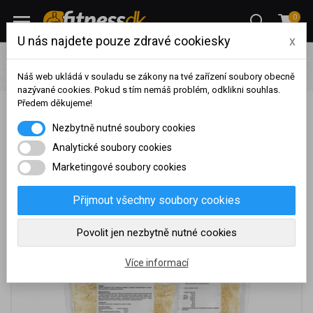
0
U nás najdete pouze zdravé cookiesky
x
Aleš Lamka
Výživa - Aleš Lamka
TITANUS Bramborové
vločky 500g 1+1
Náš web ukládá v souladu se zákony na tvé zařízení soubory obecně
nazývané cookies. Pokud s tím nemáš problém, odklikni souhlas.
Předem děkujeme!
TITANUS Bramborové vločky 500g 1+1
Na základě vašeho
Nezbytně nutné soubory cookies
dosaženého obratu za
sledované období, byl váš
Analytické soubory cookies
účet přeřazen do jiné
Marketingové soubory cookies
cenové skupiny.
Nákupy za poslední rok:
0
Přijmout všechny soubory cookies
Kč
Nyní spadáte do věrnostní
Povolit jen nezbytně nutné cookies
skupiny:
Více informací