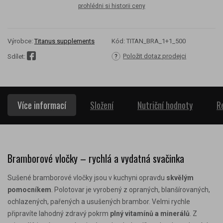
prohlédni si historii ceny
Výrobce:
Titanus supplements
Kód:
TITAN_BRA_1+1_500
Položit dotaz prodejci
Sdílet:
Více informací
Složení
Nutriční hodnoty
R
Bramborové vločky – rychlá a vydatná svačinka
Sušené bramborové vločky jsou v kuchyni opravdu
skvělým
pomocníkem
.
Polotovar je vyrobený z opraných, blanšírovaných,
ochlazených, pařených a usušených brambor.
Velmi rychle
připravíte lahodný zdravý pokrm
plný vitamínů a minerálů
.
Z