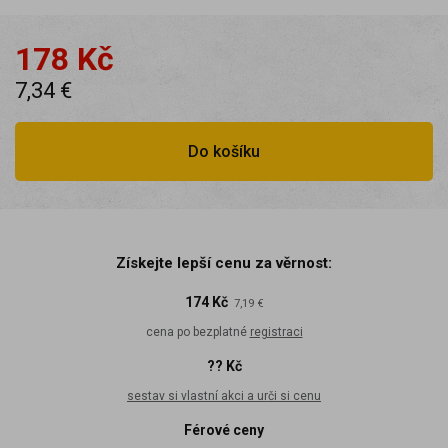
178 Kč
7,34 €
Do košíku
Získejte lepší cenu za věrnost:
174 Kč
7,19 €
cena po bezplatné
registraci
?? Kč
sestav si vlastní akci a urči si cenu
Férové ceny