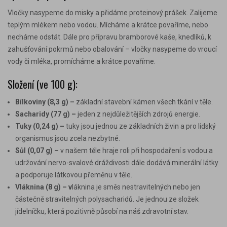
Vločky nasypeme do misky a přidáme proteinový prášek. Zalijeme
teplým mlékem
nebo vodou. Mícháme a krátce povaříme, nebo
necháme odstát. Dále pro přípravu bramborové kaše, knedlíků, k
zahušťování pokrmů nebo obalování – vločky nasypeme do vroucí
vody či mléka, promícháme a krátce povaříme.
Složení (ve 100 g):
Bílkoviny
(8,3 g) –
základní stavební kámen všech tkání v těle.
Sacharidy (77 g) –
jeden z nejdůležitějších
zdrojů energie.
Tuky (0,24 g) –
tuky jsou jednou ze základních živin a pro lidský
organismus jsou zcela nezbytné.
Sůl (0,07 g) –
v našem těle hraje roli při hospodaření s vodou a
udržování nervo-svalové dráždivosti dále dodává minerální látky
a podporuje látkovou přeměnu v těle.
Vláknina (8 g) – v
láknina je směs nestravitelných nebo jen
částečně stravitelných polysacharidů. Je jednou ze složek
jídelníčku, která pozitivně působí na náš zdravotní stav.