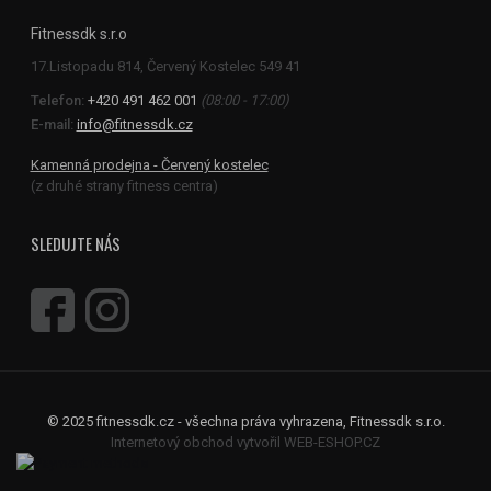
Fitnessdk s.r.o
Telefon:
+420 491 462 001
(08:00 - 17:00)
E-mail:
info@fitnessdk.cz
Kamenná prodejna - Červený kostelec
(z druhé strany fitness centra)
SLEDUJTE NÁS
© 2025 fitnessdk.cz - všechna práva vyhrazena, Fitnessdk s.r.o.
Internetový obchod vytvořil WEB-ESHOP.CZ