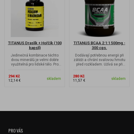
TITANUS Draslík + Hořčík (100
TITANUS BCAA 2:1:1 500mg -
kapslí)
300 cps.
Jedinečná kombinace těchto
Dodávají potřebnou energii při
dvou minerálů je velmi dobře
zátěži a chrání svalovou hmotu
využitelná pro lidské tělo. Pro
před rozkladem. Užívá se při
všechny, kteří podstupují...
intenzivním tělesném...
294 Kč
280 Kč
skladem
skladem
12,14 €
11,57 €
PRO VÁS