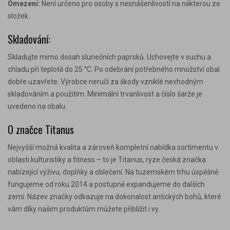
Omezení:
Není určeno pro osoby s nesnášenlivostí na některou ze
složek.
Skladování:
Skladujte mimo dosah slunečních paprsků. Uchovejte v suchu a
chladu při teplotě do 25 °C. Po odebrání potřebného množství obal
dobře uzavřete. Výrobce neručí za škody vzniklé nevhodným
skladováním a použitím. Minimální trvanlivost a číslo šarže je
uvedeno na obalu.
O značce Titanus
Nejvyšší možná kvalita a zároveň kompletní nabídka sortimentu v
oblasti kulturistiky a fitness – to je Titanus, ryze česká značka
nabízející výživu, doplňky a oblečení. Na tuzemském trhu úspěšně
fungujeme od roku 2014 a postupně expandujeme do dalších
zemí. Název značky odkazuje na dokonalost antických bohů, které
vám díky našim produktům můžete přiblížit i vy.