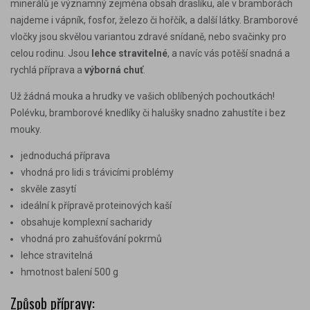
minerálů je významný zejména obsah draslíku, ale v bramborách
najdeme i vápník, fosfor, železo či hořčík, a další látky.
Bramborové
vločky jsou skvělou variantou zdravé snídaně, nebo svačinky pro
celou rodinu. Jsou
lehce stravitelné
, a navíc vás potěší snadná a
rychlá příprava a
výborná chuť
.
Už žádná mouka a hrudky ve vašich oblíbených pochoutkách!
Polévku, bramborové knedlíky či halušky snadno zahustíte i bez
mouky.
jednoduchá příprava
vhodná pro lidi s trávicími problémy
skvěle zasytí
ideální k přípravě proteinových kaší
obsahuje komplexní sacharidy
vhodná pro zahušťování pokrmů
lehce stravitelná
hmotnost balení 500 g
Způsob přípravy: