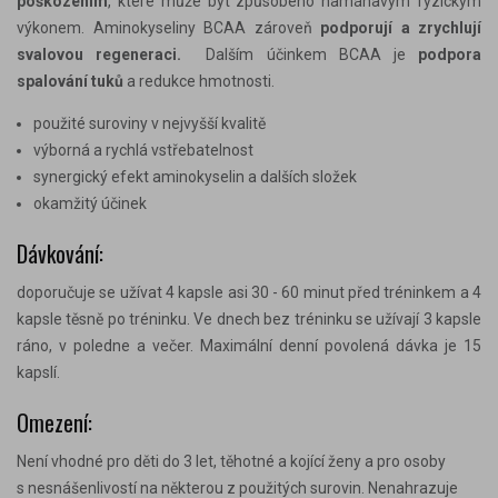
poškozením
, které může být způsobeno namáhavým fyzickým
výkonem. Aminokyseliny BCAA zároveň
podporují a zrychlují
svalovou regeneraci.
Dalším účinkem BCAA je
podpora
spalování tuků
a redukce hmotnosti.
použité suroviny v nejvyšší kvalitě
výborná a rychlá vstřebatelnost
synergický efekt aminokyselin a dalších složek
okamžitý účinek
Dávkování:
doporučuje se užívat 4 kapsle asi 30 - 60 minut před tréninkem a 4
kapsle těsně po tréninku. Ve dnech bez tréninku se užívají 3 kapsle
ráno, v poledne a večer. Maximální denní povolená dávka je 15
kapslí.
Omezení:
Není vhodné pro děti do 3 let, těhotné a kojící ženy a pro osoby
s nesnášenlivostí na některou z použitých surovin. Nenahrazuje