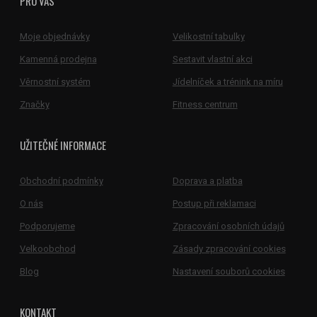
PRO VÁS
Moje objednávky
Velikostní tabulky
Kamenná prodejna
Sestavit vlastní akci
Věrnostní systém
Jídelníček a trénink na míru
Značky
Fitness centrum
UŽITEČNÉ INFORMACE
Obchodní podmínky
Doprava a platba
O nás
Postup při reklamaci
Podporujeme
Zpracování osobních údajů
Velkoobchod
Zásady zpracování cookies
Blog
Nastavení souborů cookies
KONTAKT