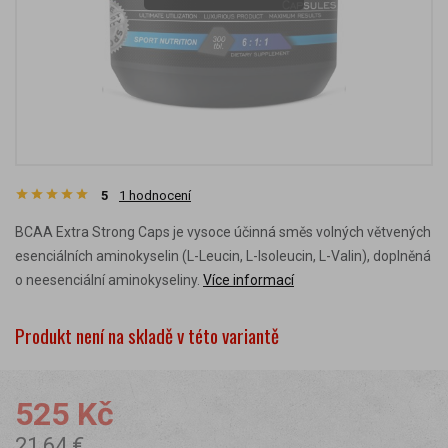
5
1
hodnocení
BCAA Extra Strong Caps je vysoce účinná směs volných větvených
esenciálních aminokyselin (L-Leucin, L-Isoleucin, L-Valin), doplněná
o neesenciální aminokyseliny.
Více informací
Produkt není na skladě v této variantě
525 Kč
21,64 €