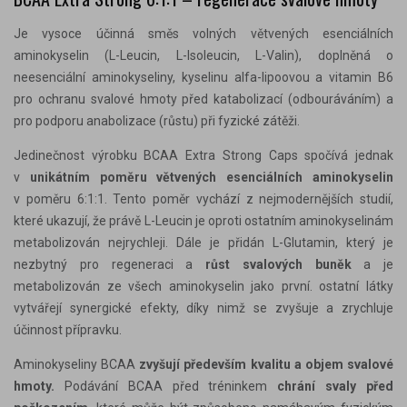
Je vysoce účinná směs volných větvených esenciálních
aminokyselin (L-Leucin, L-Isoleucin, L-Valin), doplněná o
neesenciální aminokyseliny, kyselinu alfa-lipoovou a vitamin B6
pro ochranu svalové hmoty před katabolizací (odbouráváním) a
pro podporu anabolizace (růstu) při fyzické zátěži.
Jedinečnost výrobku BCAA Extra Strong Caps spočívá jednak
v
unikátním poměru větvených esenciálních aminokyselin
v poměru 6:1:1. Tento poměr vychází z nejmodernějších studií,
které ukazují, že právě L-Leucin je oproti ostatním aminokyselinám
metabolizován nejrychleji. Dále je přidán L-Glutamin, který je
nezbytný pro regeneraci a
růst svalových buněk
a je
metabolizován ze všech aminokyselin jako první. ostatní látky
vytvářejí synergické efekty, díky nimž se zvyšuje a zrychluje
účinnost přípravku.
Aminokyseliny BCAA
zvyšují především kvalitu a objem svalové
hmoty.
Podávání BCAA před tréninkem
chrání svaly před