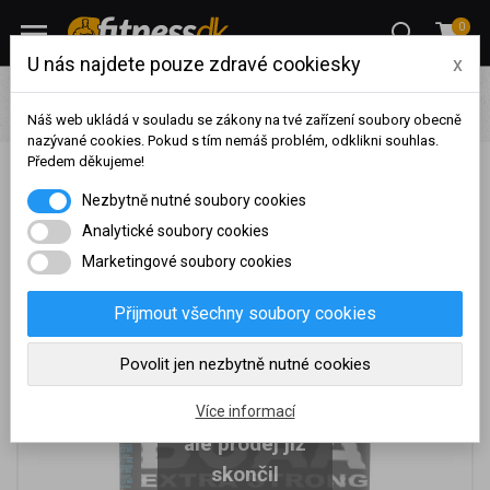
0
U nás najdete pouze zdravé cookiesky
x
Pro ženy
Suplementy a sladkosti pro ženy
BCAA pro ženy
Muscle sport BCAA Extra Strong 6:1:1 300 kapslí
Náš web ukládá v souladu se zákony na tvé zařízení soubory obecně
nazývané cookies. Pokud s tím nemáš problém, odklikni souhlas.
Předem děkujeme!
Muscle sport BCAA Extra Strong 6:1:1 300 kapslí
Na základě vašeho
Nezbytně nutné soubory cookies
dosaženého obratu za
sledované období, byl váš
Analytické soubory cookies
účet přeřazen do jiné
Marketingové soubory cookies
cenové skupiny.
Nákupy za poslední rok:
0
Přijmout všechny soubory cookies
Kč
Nyní spadáte do věrnostní
Povolit jen nezbytně nutné cookies
skupiny:
Je nám líto,
Více informací
ale prodej již
skončil