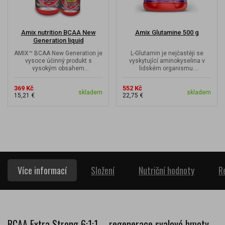
Amix nutrition BCAA New
Amix Glutamine 500 g
Generation liquid
1000ml+500ml.
AMIX™ BCAA New Generation je
L-Glutamin je nejčastěji se
vysoce účinný produkt s
vyskytující aminokyselina v
vysokým obsahem
lidském organismu.
aminokyselin BCAA ve volné
Aminokyselina L-Glutamin je
formě, doplněný o...
jednou z...
369 Kč
552 Kč
skladem
skladem
15,21 €
22,75 €
Více informací
Složení
Nutriční hodnoty
R
BCAA Extra Strong 6:1:1 – regenerace svalové hmoty