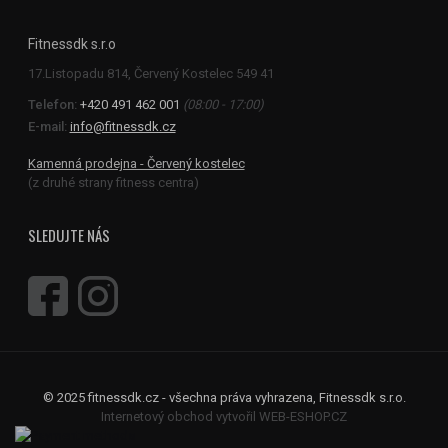
Fitnessdk s.r.o
Telefon:
+420 491 462 001
(08:00 - 17:00)
E-mail:
info@fitnessdk.cz
Kamenná prodejna - Červený kostelec
(z druhé strany fitness centra)
SLEDUJTE NÁS
© 2025 fitnessdk.cz - všechna práva vyhrazena, Fitnessdk s.r.o.
Internetový obchod vytvořil WEB-ESHOP.CZ