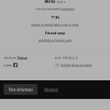
853 Kč
35,22 €
cena po bezplatné
registraci
?? Kč
sestav si vlastní akci a urči si cenu
Férové ceny
prohlédni si historii ceny
Výrobce:
Titanus
Kód:
10218_C_S
Položit dotaz prodejci
Sdílet:
Více informací
Recenze