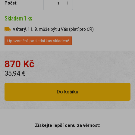
Počet:
Skladem
1
ks
v úterý, 11. 8.
může být u Vás (platí pro ČR)
Upozornění: poslední kus skladem!
870 Kč
35,94 €
Do košíku
Získejte lepší cenu za věrnost: