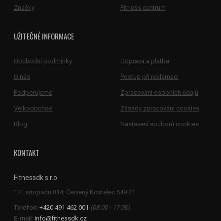
Značky
Fitness centrum
UŽITEČNÉ INFORMACE
Obchodní podmínky
Doprava a platba
O nás
Postup při reklamaci
Podporujeme
Zpracování osobních údajů
Velkoobchod
Zásady zpracování cookies
Blog
Nastavení souborů cookies
KONTAKT
Fitnessdk s.r.o
Telefon:
+420 491 462 001
(08:00 - 17:00)
E-mail:
info@fitnessdk.cz