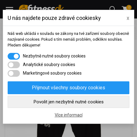
0
U nás najdete pouze zdravé cookiesky
x
Oblečení
Pánské fitness oblečení
Tepláky
TITANUS
pánské tepláky TP003
Náš web ukládá v souladu se zákony na tvé zařízení soubory obecně
nazývané cookies. Pokud s tím nemáš problém, odklikni souhlas.
Předem děkujeme!
TITANUS pánské tepláky TP003
Na základě vašeho
Nezbytně nutné soubory cookies
dosaženého obratu za
sledované období, byl váš
Analytické soubory cookies
účet přeřazen do jiné
Marketingové soubory cookies
cenové skupiny.
Nákupy za poslední rok:
0
Přijmout všechny soubory cookies
Kč
Nyní spadáte do věrnostní
Povolit jen nezbytně nutné cookies
skupiny:
Více informací