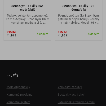
Bizon Gym Tepláky 102 -
Bizon Gym Tepláky 101 -
modrá/bílá
černá/bílá
Tepláky, ve kterých zapomeneš,
Poznej, proč tepláky Bizon Gym
že máš tepláky. Bizon Gym 102 v
patří mezi nejoblíbenější kousky
kombinaci modrá a bílá, s
v naší nabídce. Model 101 v
výrazným potiskem na...
kombinaci černé a bílé...
995 Kč
995 Kč
skladem
skladem
41,10 €
41,10 €
PRO VÁS
Moje objednávky
Velikostní tabulky
Kamenná prodejna
Sestavit vlastní akci
Věrnostní systém
Jídelníček a trénink na míru