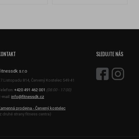
KONTAKT
SLEDUJTE NÁS
Fitnessdk s.r.o
Telefon:
+420 491 462 001
(08:00 - 17:00)
-mail:
info@fitnessdk.cz
Kamenná prodejna - Červený kostelec
z druhé strany fitness centra)