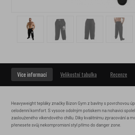
Více informací
Velikostní tabulka
Recenze
Heavyweight tepláky značky Bizon Gym z bavlny s povrchovou úpra
celodenní komfort. S vysoce odolným potiskem na nohavici spolehl
zaslouženého víkendového chillu. Díky kvalitnímu zpracování a mo
přenesete svůj nekompromisní styl přímo do danger zone.