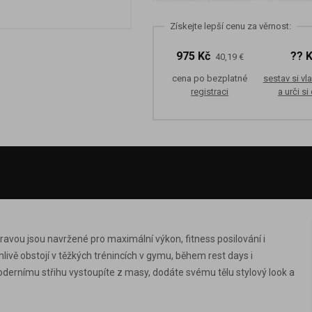
Získejte lepší cenu za věrnost:
975 Kč
?? 
40,19 €
cena po bezplatné
sestav si vla
registraci
a urči si
vou jsou navržené pro maximální výkon, fitness posilování i
ivě obstojí v těžkých trénincích v gymu, během rest days i
dernímu střihu vystoupíte z masy, dodáte svému tělu stylový look a