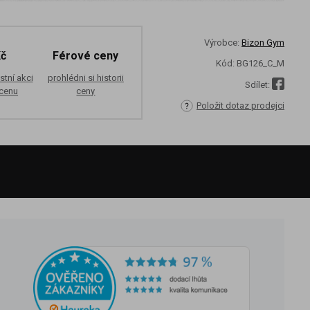
Výrobce:
Bizon Gym
Kč
Férové ceny
Kód:
BG126_C_M
stní akci
prohlédni si historii
Sdílet:
 cenu
ceny
Položit dotaz prodejci