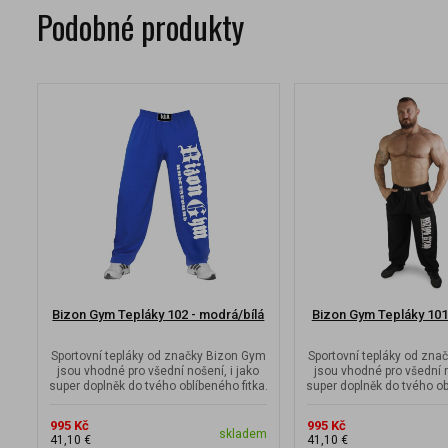
Podobné produkty
Bizon Gym Tepláky 102 - modrá/bílá
Bizon Gym Tepláky 101 
Sportovní tepláky od značky Bizon Gym
Sportovní tepláky od zna
jsou vhodné pro všední nošení, i jako
jsou vhodné pro všední n
super doplněk do tvého oblíbeného fitka.
super doplněk do tvého ob
995 Kč
995 Kč
skladem
41,10 €
41,10 €