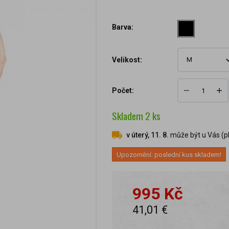
Barva:
Velikost:
Počet:
Skladem
2
ks
v úterý, 11. 8.
může být u Vás (pl
Upozornění: poslední kus skladem!
995 Kč
41,01 €