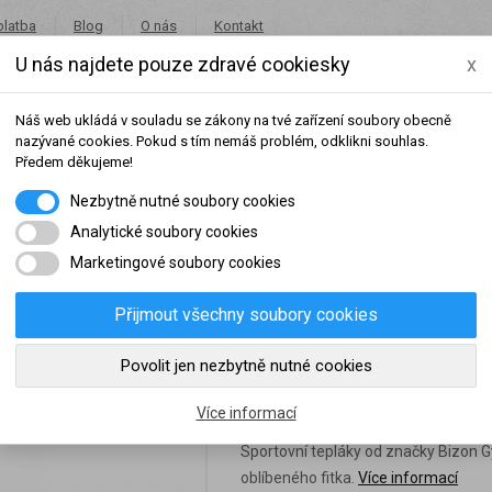
platba
Blog
O nás
Kontakt
U nás najdete pouze zdravé cookiesky
x
+420 491 462 001
in
Náš web ukládá v souladu se zákony na tvé zařízení soubory obecně
nazývané cookies. Pokud s tím nemáš problém, odklikni souhlas.
Předem děkujeme!
Nezbytně nutné soubory cookies
Potraviny
Akce
Výprodej
Značky
Analytické soubory cookies
Marketingové soubory cookies
zon Gym Tepláky 126 - černá
Přijmout všechny soubory cookies
šeho dosaženého obratu za sledované období, byl váš účet přeřazen do jiné
Povolit jen nezbytně nutné cookies
Bizon Gym Tepláky 
slední rok:
0 Kč
do věrnostní skupiny:
Více informací
Sportovní tepláky od značky Bizon G
oblíbeného fitka.
Více informací