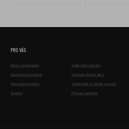
PRO VÁS
Moje objednávky
Velikostní tabulky
Kamenná prodejna
Sestavit vlastní akci
Věrnostní systém
Jídelníček a trénink na míru
Značky
Fitness centrum