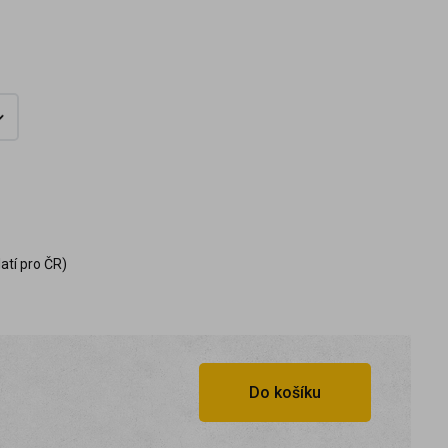
atí pro ČR)
Do košíku