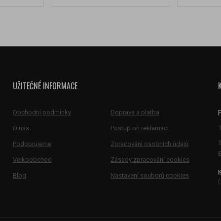
UŽITEČNÉ INFORMACE
Obchodní podmínky
Doprava a platba
O nás
Postup při reklamaci
Podporujeme
Zpracování osobních údajů
E
Velkoobchod
Zásady zpracování cookies
Blog
Nastavení souborů cookies
(