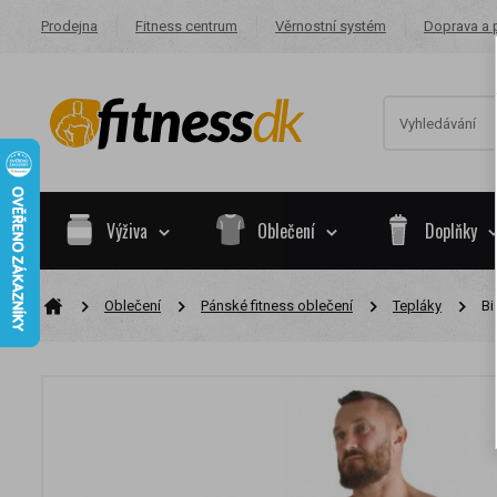
Prodejna
Fitness centrum
Věrnostní systém
Doprava a 
Výživa
Oblečení
Doplňky
Oblečení
Pánské fitness oblečení
Tepláky
Bi
Na základě va
skupiny.
Nákupy za po
Nyní spadáte 