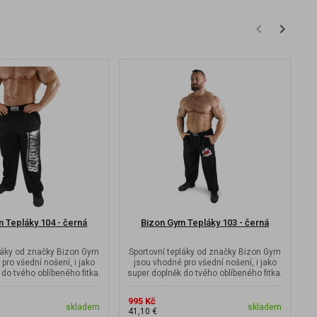
 Tepláky 104 - černá
Bizon Gym Tepláky 103 - černá
pláky od značky Bizon Gym
Sportovní tepláky od značky Bizon Gym
S
pro všední nošení, i jako
jsou vhodné pro všední nošení, i jako
do tvého oblíbeného fitka.
super doplněk do tvého oblíbeného fitka.
su
995 Kč
9
skladem
skladem
41,10 €
4