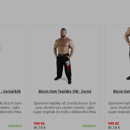
- černá/bílá
Bizon Gym Tepláky 108 - černá
Bizon Gym
čky Bizon Gym
Sportovní tepláky od značky Bizon Gym
Sportovní te
ošení, i jako
jsou vhodné pro všední nošení, i jako
jsou vhodné 
líbeného fitka.
super doplněk do tvého oblíbeného fitka.
super doplněk 
995 Kč
995 Kč
skladem
skladem
41,10 €
41,10 €