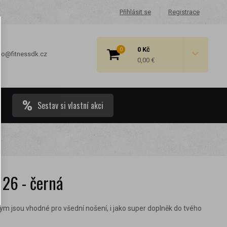
Přihlásit se
Registrace
0 Kč
0
fo@fitnessdk.cz
0,00 €
Sestav si vlastní akci
 cenové
126 - černá
ym jsou vhodné pro všední nošení, i jako super doplněk do tvého