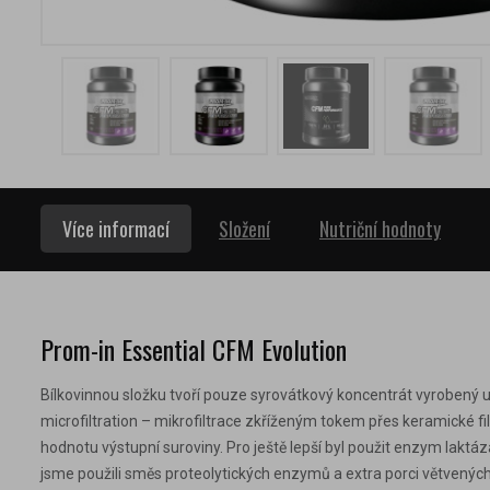
Více informací
Složení
Nutriční hodnoty
Prom-in Essential CFM Evolution
Bílkovinnou složku tvoří pouze syrovátkový koncentrát vyrobený u
microfiltration – mikrofiltrace zkříženým tokem přes keramické f
hodnotu výstupní suroviny. Pro ještě lepší byl použit enzym laktá
jsme použili směs proteolytických enzymů a extra porci větvených