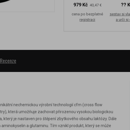
979 Kč
?? 
40,47 €
cena po bezplatné
sestav si vla
registraci
a urči si
Recenze
nikátní nechemickou výrobní technologií cfm (cross flow
iltry), která umožňuje zachovat přirozenou vysokou biologickou
za, který je nastaven pro štěpení zbytkového obsahu laktózy. Dále
 aminokyselin a glutaminu. Tím vznikl produkt, který se může