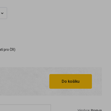
tí pro ČR)
Do košíku
Výrobce:
Prom-in