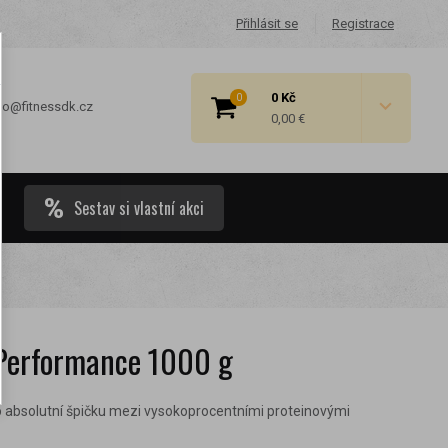
Přihlásit se
Registrace
0 Kč
0
fo@fitnessdk.cz
0,00 €
Sestav si vlastní akci
 cenové
Performance 1000 g
o absolutní špičku mezi vysokoprocentními proteinovými