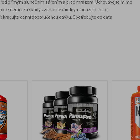
ňte před přímým slunečním zářením a před mrazem. Uchovávejte mimo
 Výrobce neručí za škody vzniklé nevhodným použitím nebo
překračujte denní doporučenou dávku. Spotřebujte do data