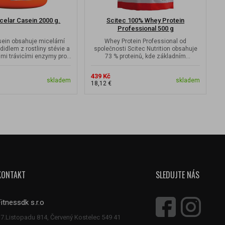
Micelar Casein 2000 g.
Scitec 100% Whey Protein
Professional 500 g
sein obsahuje micelární
Whey Protein Professional od
didlem z rostliny stévie a
společnosti Scitec Nutrition obsahuje
mi trávicími enzymy pro...
73 % proteinů, kde základním
surovinovým zdrojem...
439 Kč
2
skladem
skladem
18,12 €
9
KONTAKT
SLEDUJTE NÁS
Fitnessdk s.r.o