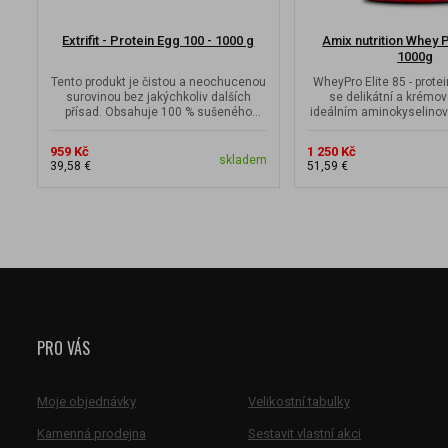
Extrifit - Protein Egg 100 - 1000 g
Amix nutrition Whey P
1000g
Tento produkt je čistou a neochucenou
WheyPro Elite 85 - protei
surovinou bez jakýchkoliv dalších
se delikátní a krémov
přísad. Obsahuje 100 % sušeného
ideálním aminokyselino
vaječného...
959 Kč
1 250 Kč
skladem
39,58 €
51,59 €
PRO VÁS
Moje objednávky
Velikostní tabulky
Kamenná prodejna
Sestavit vlastní akci