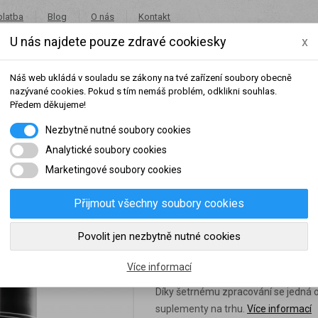
platba
Blog
O nás
Kontakt
U nás najdete pouze zdravé cookiesky
x
+420 491 462 001
in
Náš web ukládá v souladu se zákony na tvé zařízení soubory obecně
nazývané cookies. Pokud s tím nemáš problém, odklikni souhlas.
Předem děkujeme!
Nezbytně nutné soubory cookies
Potraviny
Akce
Výprodej
Značky
Analytické soubory cookies
Marketingové soubory cookies
re Performance 1000 g
Přijmout všechny soubory cookies
šeho dosaženého obratu za sledované období, byl váš účet přeřazen do jiné
Povolit jen nezbytně nutné cookies
Prom-In CFM Pure 
slední rok:
0 Kč
do věrnostní skupiny:
Více informací
Díky šetrnému zpracování se jedná 
suplementy na trhu.
Více informací