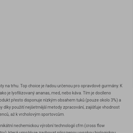
y na trhu. Top choice je řadou určenou pro opravdové gurmány. K
ako je lyofilizovaný ananas, med, nebo káva. Tím je docíleno
v. Produkt přesto disponuje nízkým obsahem tuků (pouze okolo 3%) a
 díky použití nejšetrnější metody zpracování, zajišťuje vhodnost
ičenců, až k vrcholovým sportovcům.
nikátní nechemickou výrobní technologií cfm (cross flow
iltry), která umožňuje zachovat přirozenou vysokou biologickou