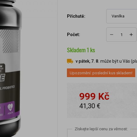
Příchutě:
Počet:
Skladem
1
ks
v pátek, 7. 8.
může být u Vás (pla
Upozornění: poslední kus skladem!
999 Kč
41,30 €
Získejte lepší cenu za věrnost: