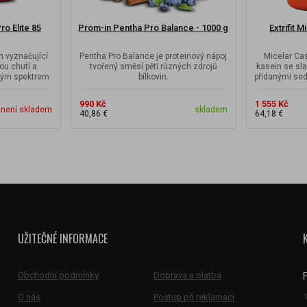
ro Elite 85
Prom-in Pentha Pro Balance - 1000 g
Extrifit 
n vyznačující
Pentha Pro Balance je proteinový nápoj
Micelar Ca
ou chutí a
tvořený směsí pěti různých zdrojů
kasein se sla
vým spektrem
bílkovin.
přidanými sed
990 Kč
1 555 Kč
není skladem
skladem
40,86 €
64,18 €
UŽITEČNÉ INFORMACE
Obchodní podmínky
Doprava a platba
O nás
Postup při reklamaci