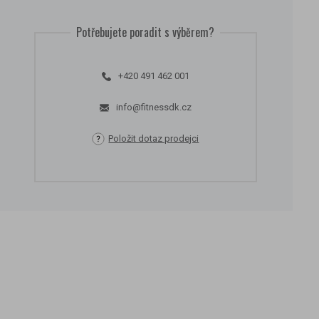
Potřebujete poradit s výběrem?
+420 491 462 001
info@fitnessdk.cz
Položit dotaz prodejci