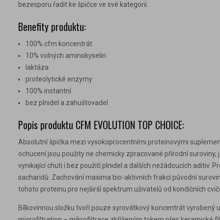
bezesporu řadit ke špičce ve své kategorii.
Benefity produktu:
100% cfm koncentrát
10% volných aminokyselin
laktáza
proteolytické enzymy
100% instantní
bez plnidel a zahuštovadel
Popis produktu CFM EVOLUTION TOP CHOICE:
Absolutní špička mezi vysokoprocentními proteinovými suplement
ochucení jsou použity ne chemicky zpracované přírodní suroviny, j
vynikající chuti i bez použití plnidel a dalších nežádoucích aditi
sacharidů. Zachování maxima bio-aktivních frakcí původní suroviny
tohoto proteinu pro nejširší spektrum uživatelů od kondičních cv
Bílkovinnou složku tvoří pouze syrovátkový koncentrát vyrobený u
microfiltration – mikrofiltrace zkříženým tokem přes keramické f