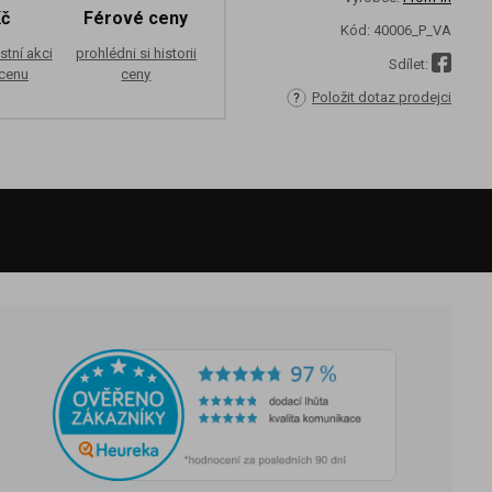
Kč
Férové ceny
Kód:
40006_P_VA
stní akci
prohlédni si historii
Sdílet:
 cenu
ceny
Položit dotaz prodejci