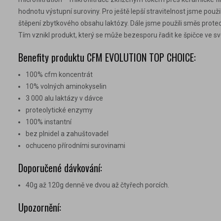
hodnotu výstupní suroviny. Pro ještě lepší stravitelnost jsme použ
štěpení zbytkového obsahu laktózy. Dále jsme použili směs prote
Tím vznikl produkt, který se může bezesporu řadit ke špičce ve své
Benefity produktu CFM EVOLUTION TOP CHOICE:
100% cfm koncentrát
10% volných aminokyselin
3 000 alu laktázy v dávce
proteolytické enzymy
100% instantní
bez plnidel a zahuštovadel
ochuceno přírodními surovinami
Doporučené dávkování:
40g až 120g denně ve dvou až čtyřech porcích.
Upozornění: