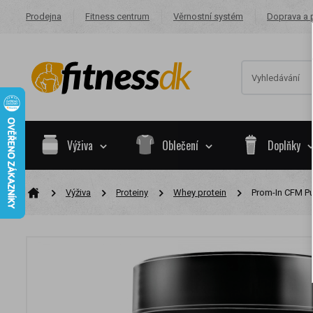
Prodejna
Fitness centrum
Věrnostní systém
Doprava a 
Výživa
Oblečení
Doplňky
Výživa
Proteiny
Whey protein
Prom-In CFM Pu
Na základě va
skupiny.
Nákupy za po
Nyní spadáte 