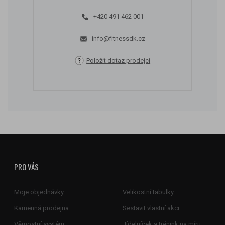
+420 491 462 001
info@fitnessdk.cz
Položit dotaz prodejci
PRO VÁS
Moje objednávky
Velikostní tabulky
Kamenná prodejna
Sestavit vlastní akci
Věrnostní systém
Jídelníček a trénink na míru