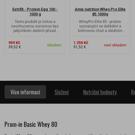
Extrifit - Protein Egg 100 -
Amix nutrition Whey Pro Elite
1000 g
85 1000g
Tento produkt je čistou a
WheyPro Elite 85 - protein
neochucenou surovinou bez
vyznačující se delikátní a
jakýchkoliv dalších přísad.
krémovou chutí a ideálním
Obsahuje 100 % sušeného
aminokyselinovým spektrem
vaječného...
959 Kč
1 250 Kč
skladem
není skladem
39,52 €
51,52 €
Více informací
Složení
Nutriční hodnoty
R
Prom-in Basic Whey 80