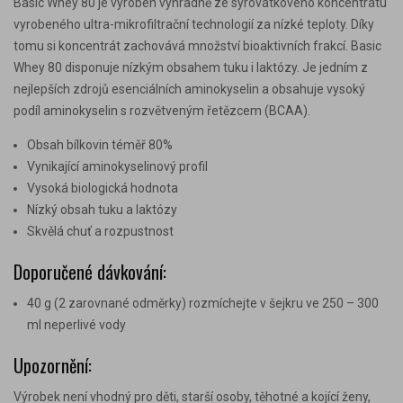
Basic Whey 80 je vyroben výhradně ze syrovátkového koncentrátu
vyrobeného ultra-mikrofiltrační technologií za nízké teploty. Díky
tomu si koncentrát zachovává množství bioaktivních frakcí. Basic
Whey 80 disponuje nízkým obsahem tuku i laktózy. Je jedním z
nejlepších zdrojů esenciálních aminokyselin a obsahuje vysoký
podíl aminokyselin s rozvětveným řetězcem (BCAA).
Obsah bílkovin téměř 80%
Vynikající aminokyselinový profil
Vysoká biologická hodnota
Nízký obsah tuku a laktózy
Skvělá chuť a rozpustnost
Doporučené dávkování:
40 g (2 zarovnané odměrky) rozmíchejte v šejkru ve 250 – 300
ml neperlivé vody
Upozornění:
Výrobek není vhodný pro děti, starší osoby, těhotné a kojící ženy,