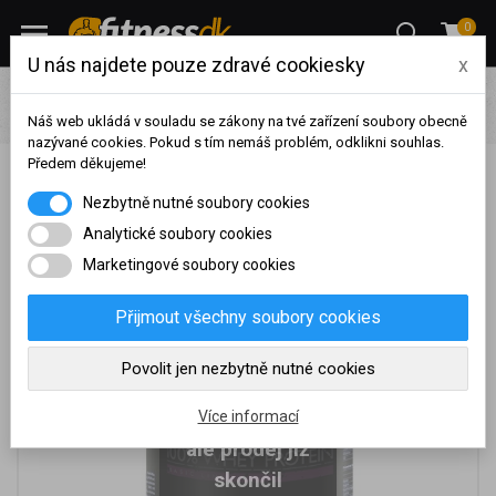
0
U nás najdete pouze zdravé cookiesky
x
Výživa
Proteiny
Whey protein
Prom-in Basic Whey 80 -
2250 g
Náš web ukládá v souladu se zákony na tvé zařízení soubory obecně
nazývané cookies. Pokud s tím nemáš problém, odklikni souhlas.
Předem děkujeme!
Prom-in Basic Whey 80 - 2250 g
Na základě vašeho
Nezbytně nutné soubory cookies
dosaženého obratu za
sledované období, byl váš
Analytické soubory cookies
účet přeřazen do jiné
Marketingové soubory cookies
cenové skupiny.
Nákupy za poslední rok:
0
Přijmout všechny soubory cookies
Kč
Nyní spadáte do věrnostní
Povolit jen nezbytně nutné cookies
skupiny:
Je nám líto,
Více informací
ale prodej již
skončil