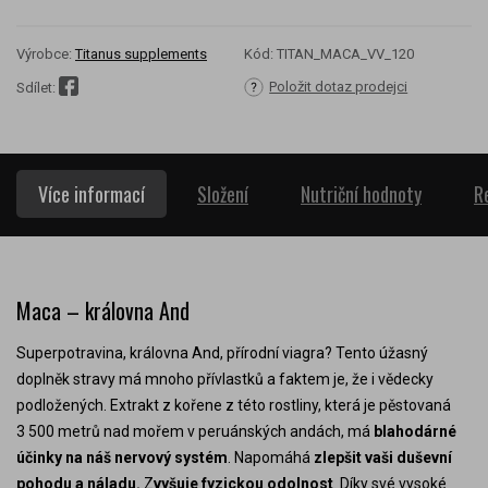
Výrobce:
Titanus supplements
Kód:
TITAN_MACA_VV_120
Položit dotaz prodejci
Sdílet:
Více informací
Složení
Nutriční hodnoty
R
Maca – královna And
Superpotravina, královna And, přírodní viagra? Tento úžasný
doplněk stravy má mnoho přívlastků a faktem je, že i vědecky
podložených. Extrakt z kořene z této rostliny, která je pěstovaná
3 500 metrů nad mořem v peruánských andách, má
blahodárné
účinky na náš nervový systém
. Napomáhá
zlepšit vaši duševní
pohodu a náladu.
Z
vyšuje fyzickou odolnost
. Díky své vysoké