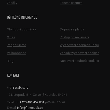
Značky
Fitness centrum
UŽITEČNÉ INFORMACE
Obchodní podmínky
Doprava a platba
O nás
Postup při reklamaci
Podporujeme
Zpracování osobních údajů
Velkoobchod
Zásady zpracování cookies
Blog
Nastavení souborů cookies
KONTAKT
Fitnessdk s.r.o
Telefon:
+420 491 462 001
(08:00 - 17:00)
E-mail:
info@fitnessdk.cz