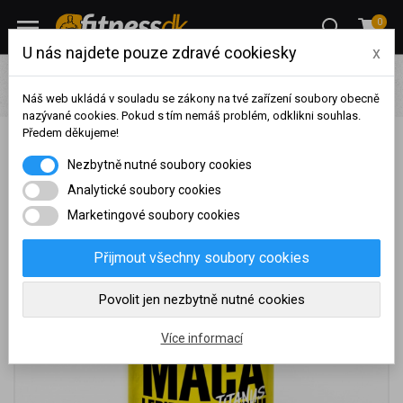
0
U nás najdete pouze zdravé cookiesky
x
Výživa
Vitamíny / Antioxidanty
Antioxidanty
TITANUS
Maca Peruánská 500 mg - (120 kapslí)
Náš web ukládá v souladu se zákony na tvé zařízení soubory obecně
nazývané cookies. Pokud s tím nemáš problém, odklikni souhlas.
Předem děkujeme!
TITANUS Maca Peruánská 500 mg - (120 kapslí)
Na základě vašeho
Nezbytně nutné soubory cookies
dosaženého obratu za
sledované období, byl váš
Analytické soubory cookies
účet přeřazen do jiné
Marketingové soubory cookies
cenové skupiny.
Nákupy za poslední rok:
0
Přijmout všechny soubory cookies
Kč
Nyní spadáte do věrnostní
Povolit jen nezbytně nutné cookies
skupiny:
Více informací