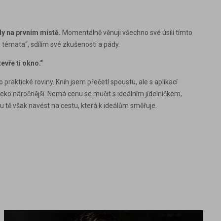
dy na prvním místě.
Momentálně věnuji všechno své úsilí tímto
 témata“, sdílím své zkušenosti a pády.
evře ti okno.“
 praktické roviny. Knih jsem přečetl spoustu, ale s aplikací
eko náročnější. Nemá cenu se mučit s ideálním jídelníčkem,
ě však navést na cestu, která k ideálům směřuje.