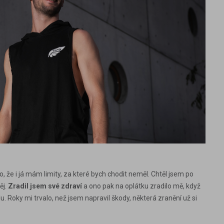
 že i já mám limity, za které bych chodit neměl. Chtěl jsem po
ěj.
Zradil jsem své zdraví
a ono pak na oplátku zradilo mě, když
 Roky mi trvalo, než jsem napravil škody, některá zranění už si