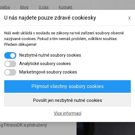
platba
Blog
O nás
Kontakt
U nás najdete pouze zdravé cookiesky
x
+420 491 462 001
in
Náš web ukládá v souladu se zákony na tvé zařízení soubory obecně
nazývané cookies. Pokud s tím nemáš problém, odklikni souhlas.
Předem děkujeme!
Nezbytně nutné soubory cookies
Potraviny
Akce
Výprodej
Značky
Analytické soubory cookies
Marketingové soubory cookies
Přijmout všechny soubory cookies
šeho dosaženého obratu za sledované období, byl váš účet přeřazen do jiné
Povolit jen nezbytně nutné cookies
 trenér
slední rok:
0 Kč
do věrnostní skupiny:
Více informací
og FitnessDK a přidružený