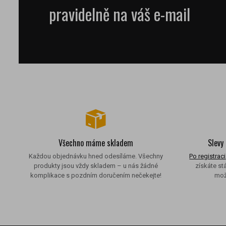
pravidelně na váš e-mail
Všechno máme skladem
Slevy
Každou objednávku hned odesíláme. Všechny
Po registraci
produkty jsou vždy skladem – u nás žádné
získáte st
komplikace s pozdním doručením nečekejte!
mož