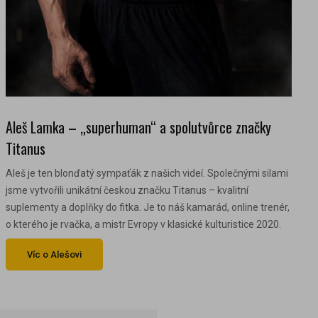
Aleš Lamka – „superhuman“ a spolutvůrce značky
Titanus
Aleš je ten blonďatý sympaťák z našich videí. Společnými silami
jsme vytvořili unikátní českou značku Titanus – kvalitní
suplementy a doplňky do fitka. Je to náš kamarád, online trenér,
o kterého je rvačka, a mistr Evropy v klasické kulturistice 2020.
Víc o Alešovi