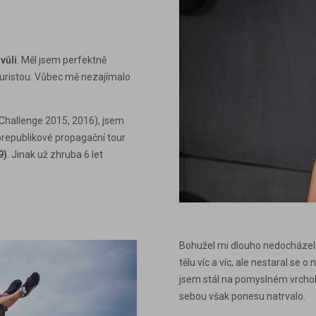
vůli
. Měl jsem perfektně
kouristou. Vůbec mě nezajímalo
 Challenge 2015, 2016), jsem
lorepublikové propagační tour
9)
. Jinak už zhruba 6 let
Bohužel mi dlouho nedocházelo,
tělu víc a víc, ale nestaral se o n
jsem stál na pomyslném vrcholu.
sebou však ponesu natrvalo.