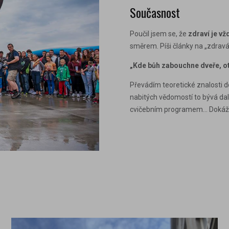
Současnost
Poučil jsem se, že
zdraví je vž
směrem. Píši články na „zdravá
„Kde bůh zabouchne dveře, ot
Převádím teoretické znalosti do
nabitých vědomostí to bývá dal
cvičebním programem… Dokážu t