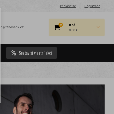
Přihlásit se
Registrace
0 Kč
0
fo@fitnessdk.cz
0,00 €
Sestav si vlastní akci
 cenové