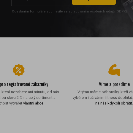
Odesláním formuláře souhlasíte se zpracováním
osobních údajů
(GDPR)
 pro registrované zákazníky
Víme a poradíme
, která nezabere ani minutu, od nás
V týmu máme odborníky, kteří v
álou slevu 2 % na celý sortiment a
výběrem i užíváním fitness doplňků
nost vytvářet
vlastní akce
.
na nás kdykoli obrátit