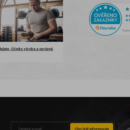
late: Účinky, výroba a správné
Chci být informován