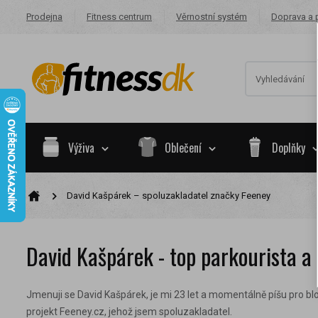
Prodejna
Fitness centrum
Věrnostní systém
Doprava a 
Výživa
Oblečení
Doplňky
David Kašpárek – spoluzakladatel značky Feeney
Na základě va
skupiny.
David Kašpárek - top parkourista a
Nákupy za po
Nyní spadáte 
Jmenuji se David Kašpárek, je mi 23 let a momentálně píšu pro bl
projekt Feeney.cz, jehož jsem spoluzakladatel.