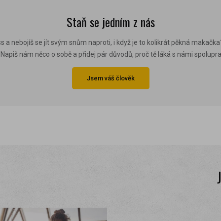
Staň se jedním z nás
s a nebojíš se jít svým snům naproti, i když je to kolikrát pěkná makačka?
apiš nám něco o sobě a přidej pár důvodů, proč tě láká s námi spolupr
Jsem váš člověk