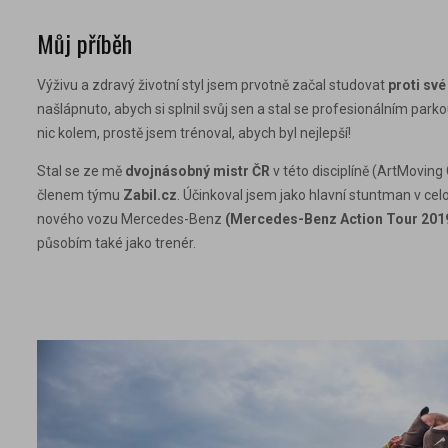
Můj příběh
Výživu a zdravý životní styl jsem prvotně začal studovat
proti své 
našlápnuto, abych si splnil svůj sen a stal se profesionálním par
nic kolem, prostě jsem trénoval, abych byl nejlepší!
Stal se ze mě
dvojnásobný mistr ČR
v této disciplíně (ArtMoving
členem týmu
Zabil.cz
. Účinkoval jsem jako hlavní stuntman v ce
nového vozu Mercedes-Benz
(Mercedes-Benz Action Tour 201
působím také jako trenér.