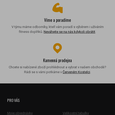
Víme a poradíme
V týmu máme odborníky, kteří vám poradí s výběrem i užíváním
fitness doplňků.
Neváhejte se na nás kdykoli obrátit
.
Kamenná prodejna
Chcete si nabízené zboží prohlédnout a vybrat v našem obchodě?
Rádi se s vámi potkáme v
Červeném Kostelci
.
PRO VÁS
Moje objednávky
Velikostní tabulky