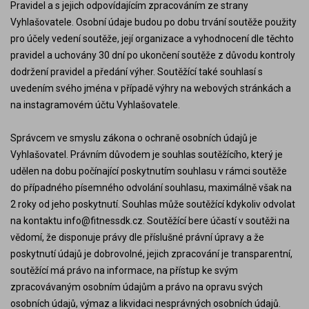
Pravidel a s jejich odpovídajícím zpracováním ze strany
Vyhlašovatele. Osobní údaje budou po dobu trvání soutěže použity
pro účely vedení soutěže, její organizace a vyhodnocení dle těchto
pravidel a uchovány 30 dní po ukončení soutěže z důvodu kontroly
dodržení pravidel a předání výher. Soutěžící také souhlasí s
uvedením svého jména v případě výhry na webových stránkách a
na instagramovém účtu Vyhlašovatele.
Správcem ve smyslu zákona o ochraně osobních údajů je
Vyhlašovatel. Právním důvodem je souhlas soutěžícího, který je
udělen na dobu počínající poskytnutím souhlasu v rámci soutěže
do případného písemného odvolání souhlasu, maximálně však na
2 roky od jeho poskytnutí. Souhlas může soutěžící kdykoliv odvolat
na kontaktu info@fitnessdk.cz. Soutěžící bere účastí v soutěži na
vědomí, že disponuje právy dle příslušné právní úpravy a že
poskytnutí údajů je dobrovolné, jejich zpracování je transparentní,
soutěžící má právo na informace, na přístup ke svým
zpracovávaným osobním údajům a právo na opravu svých
osobních údajů, výmaz a likvidaci nesprávných osobních údajů.