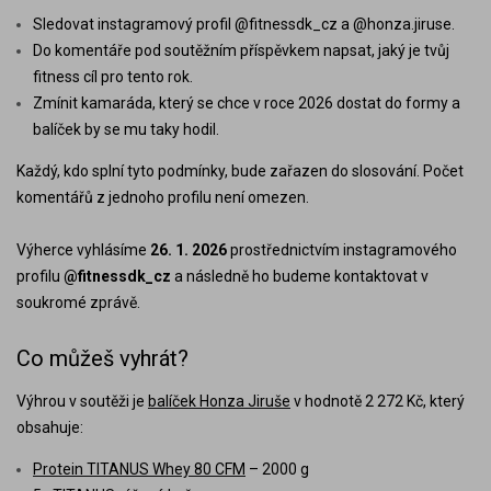
Sledovat instagramový profil @fitnessdk_cz a @honza.jiruse.
Do komentáře pod soutěžním příspěvkem napsat, jaký je tvůj
fitness cíl pro tento rok.
Zmínit kamaráda, který se chce v roce 2026 dostat do formy a
balíček by se mu taky hodil.
Každý, kdo splní tyto podmínky, bude zařazen do slosování. Počet
komentářů z jednoho profilu není omezen.
Výherce vyhlásíme
26. 1. 2026
prostřednictvím instagramového
profilu
@fitnessdk_cz
a následně ho budeme kontaktovat v
soukromé zprávě.
Co můžeš vyhrát?
Výhrou v soutěži je
balíček Honza Jiruše
v hodnotě 2 272 Kč, který
obsahuje:
Protein TITANUS Whey 80 CFM
– 2000 g