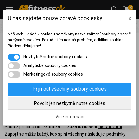
0
U nás najdete pouze zdravé cookiesky
x
Soutěže
Náš web ukládá v souladu se zákony na tvé zařízení soubory obecně
nazývané cookies. Pokud s tím nemáš problém, odklikni souhlas.
Soutěž: Vyhraj nabušený balíček od Honzy
Předem děkujeme!
Na základě vašeho
Jiruše
Nezbytně nutné soubory cookies
dosaženého obratu za
sledované období, byl váš
Analytické soubory cookies
Začátek roku je ideálním obdobím, kdy si nastavit nové cíle a jít si
účet přeřazen do jiné
Marketingové soubory cookies
za nimi opravdu naplno. Připravili jsme si proto pro tebe soutěž o
cenové skupiny.
nabušený balíček produktů v hodnotě 2 272 Kč
, který sestavil
Nákupy za poslední rok:
0
Přijmout všechny soubory cookies
Honza Jiruše. Obsahuje prémiový Titanus CFM protein, pět
Kč
rýžových kaší a magnesium pro maximální sílu a regeneraci.
Nyní spadáte do věrnostní
Povolit jen nezbytně nutné cookies
skupiny:
Jak se zapojit do soutěže?
Více informací
Soutěž probíhá
od 19. do 25. 1. 2026 na našem
Instagramu
.
Zapojit se může každý, kdo splní všechny následující podmínky: