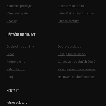
Kamenná prodejna
Sestavit vlastní akci
Věrnostní systém
Jídelníček a trénink na míru
Značky
Fitness centrum
UŽITEČNÉ INFORMACE
Obchodní podmínky
Doprava a platba
O nás
Postup při reklamaci
Podporujeme
Zpracování osobních údajů
Velkoobchod
Zásady zpracování cookies
Blog
Nastavení souborů cookies
KONTAKT
Fitnessdk s.r.o