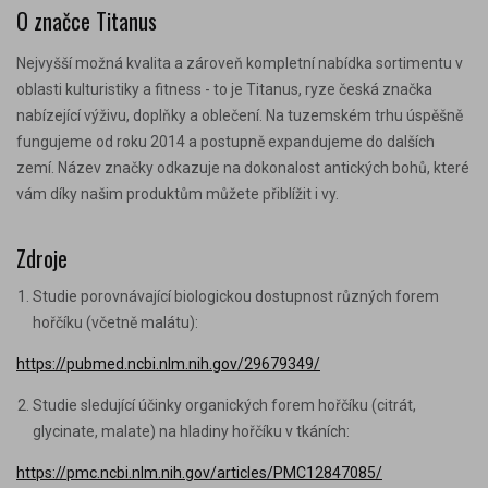
O značce Titanus
Nejvyšší možná kvalita a zároveň kompletní nabídka sortimentu v
oblasti kulturistiky a fitness - to je Titanus, ryze česká značka
nabízející výživu, doplňky a oblečení. Na tuzemském trhu úspěšně
fungujeme od roku 2014 a postupně expandujeme do dalších
zemí. Název značky odkazuje na dokonalost antických bohů, které
vám díky našim produktům můžete přiblížit i vy.
Zdroje
Studie porovnávající biologickou dostupnost různých forem
hořčíku (včetně malátu):
https://pubmed.ncbi.nlm.nih.gov/29679349/
Studie sledující účinky organických forem hořčíku (citrát,
glycinate, malate) na hladiny hořčíku v tkáních:
https://pmc.ncbi.nlm.nih.gov/articles/PMC12847085/