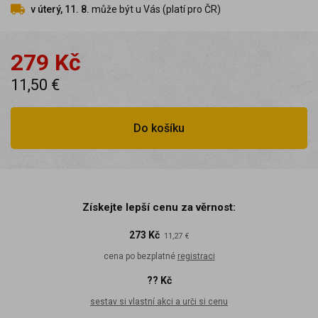
v úterý, 11. 8.
může být u Vás (platí pro ČR)
279 Kč
11,50 €
Do košíku
Získejte lepší cenu za věrnost:
273 Kč
11,27 €
cena po bezplatné
registraci
?? Kč
sestav si vlastní akci a urči si cenu