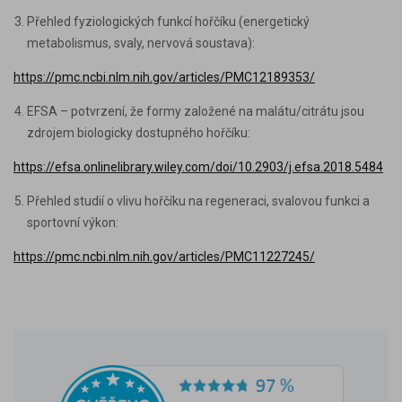
Přehled fyziologických funkcí hořčíku (energetický
metabolismus, svaly, nervová soustava):
https://pmc.ncbi.nlm.nih.gov/articles/PMC12189353/
EFSA – potvrzení, že formy založené na malátu/citrátu jsou
zdrojem biologicky dostupného hořčíku:
https://efsa.onlinelibrary.wiley.com/doi/10.2903/j.efsa.2018.5484
Přehled studií o vlivu hořčíku na regeneraci, svalovou funkci a
sportovní výkon:
https://pmc.ncbi.nlm.nih.gov/articles/PMC11227245/