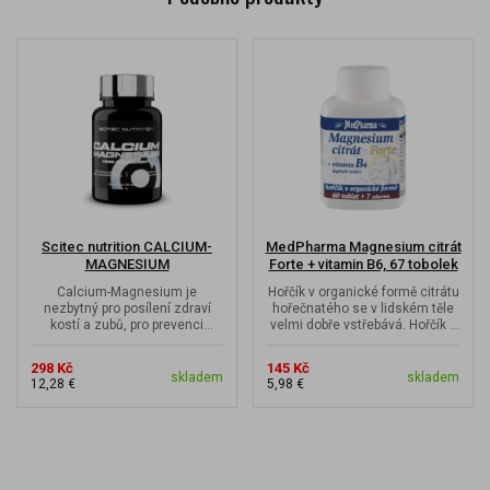
Scitec nutrition CALCIUM-
MedPharma Magnesium citrát
MAGNESIUM
Forte + vitamin B6, 67 tobolek
Calcium-Magnesium je
Hořčík v organické formě citrátu
nezbytný pro posílení zdraví
hořečnatého se v lidském těle
kostí a zubů, pro prevenci
velmi dobře vstřebává. Hořčík s
svalových křečí a ke správné
vitaminem B6 podporují...
činnosti...
298 Kč
145 Kč
skladem
skladem
12,28 €
5,98 €