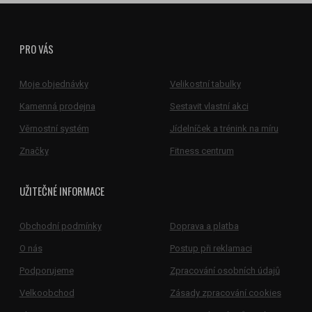
PRO VÁS
Moje objednávky
Velikostní tabulky
Kamenná prodejna
Sestavit vlastní akci
Věrnostní systém
Jídelníček a trénink na míru
Značky
Fitness centrum
UŽITEČNÉ INFORMACE
Obchodní podmínky
Doprava a platba
O nás
Postup při reklamaci
Podporujeme
Zpracování osobních údajů
Velkoobchod
Zásady zpracování cookies