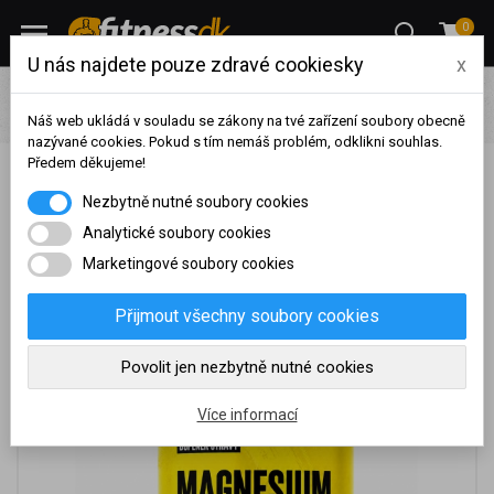
0
U nás najdete pouze zdravé cookiesky
x
Výživa
Vitamíny / Antioxidanty
Magnesium
TITANUS
Magnesium malate – hořčík 100 kapslí
Náš web ukládá v souladu se zákony na tvé zařízení soubory obecně
nazývané cookies. Pokud s tím nemáš problém, odklikni souhlas.
Předem děkujeme!
TITANUS Magnesium malate – hořčík 100 kapslí
Na základě vašeho
Nezbytně nutné soubory cookies
Podpoř svou energii a aktivní životní styl s TITANUS
dosaženého obratu za
sledované období, byl váš
Analytické soubory cookies
Magnesium Malate
účet přeřazen do jiné
Marketingové soubory cookies
cenové skupiny.
Nákupy za poslední rok:
0
Přijmout všechny soubory cookies
Kč
Nyní spadáte do věrnostní
Povolit jen nezbytně nutné cookies
skupiny:
Více informací