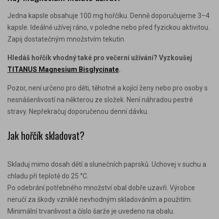
Jedna kapsle obsahuje 100 mg hořčíku. Denně doporučujeme 3–4
kapsle. Ideálně užívej ráno, v poledne nebo před fyzickou aktivitou.
Zapij dostatečným množstvím tekutin.
Hledáš hořčík vhodný také pro večerní užívání? Vyzkoušej
TITANUS Magnesium Bisglycinate
.
Pozor, není určeno pro děti, těhotné a kojící ženy nebo pro osoby s
nesnášenlivostí na některou ze složek. Není náhradou pestré
stravy. Nepřekračuj doporučenou denní dávku.
Jak hořčík skladovat?
Skladuj mimo dosah dětí a slunečních paprsků. Uchovej v suchu a
chladu při teplotě do 25 °C.
Po odebrání potřebného množství obal dobře uzavři. Výrobce
neručí za škody vzniklé nevhodným skladováním a použitím.
Minimální trvanlivost a číslo šarže je uvedeno na obalu.