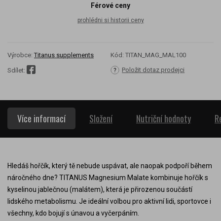
Férové ceny
prohlédni si historii ceny
Výrobce:
Titanus supplements
Kód:
TITAN_MAG_MAL100
Položit dotaz prodejci
Sdílet:
Více informací
Složení
Nutriční hodnoty
R
Hledáš hořčík, který tě nebude uspávat, ale naopak podpoří během
náročného dne? TITANUS Magnesium Malate kombinuje hořčík s
kyselinou jablečnou (malátem), která je přirozenou součástí
lidského metabolismu. Je ideální volbou pro aktivní lidi, sportovce i
všechny, kdo bojují s únavou a vyčerpáním.