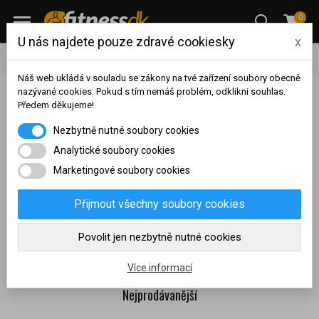
0
U nás najdete pouze zdravé cookiesky
x
Pro ženy
Fitness pomůcky pro ženy
Trhačky
Náš web ukládá v souladu se zákony na tvé zařízení soubory obecně
nazývané cookies. Pokud s tím nemáš problém, odklikni souhlas.
Předem děkujeme!
Trhačky
Na základě vašeho
Nezbytně nutné soubory cookies
dosaženého obratu za
sledované období, byl váš
Analytické soubory cookies
Široká nabídka kvalitních a certifikovaných trhaček pro pevný
účet přeřazen do jiné
Marketingové soubory cookies
neklouzavý úchop během posilování. Najdeš tu nejlepší trhačky od
cenové skupiny.
předních světových výrobců i naše vlastní produkty TITANUS, které
Nákupy za poslední rok:
0
Přijmout všechny soubory cookies
byly vyvinuté mistrem kulturistiky Alešem Lamkou.
Různé
Kč
provedení, délky a spousta barevných kombinací
.
Máme i
Nyní spadáte do věrnostní
Povolit jen nezbytně nutné cookies
růžové trhačky! Vše skladem a za super ceny.
skupiny:
Více informací
Nejprodávanější