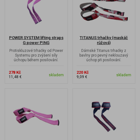
POWER SYSTEM lifting straps
TITANUS trhačky (maskáč
G power PING
růžová)
Protiskluzové trhačky od Power
Dámské Titanus trhačky z
Systemu pro zvýšení síly
bavlny pro pevný neklouzavý
úchopu během posilování.
úchop při posilování.
278 Kč
220 Kč
skladem
skladem
11,48 €
9,09 €