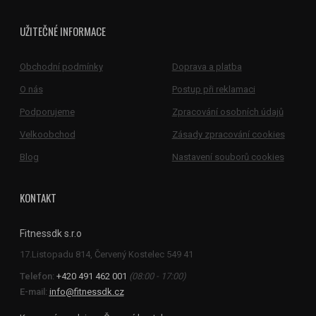
UŽITEČNÉ INFORMACE
Obchodní podmínky
Doprava a platba
O nás
Postup při reklamaci
Podporujeme
Zpracování osobních údajů
Velkoobchod
Zásady zpracování cookies
Blog
Nastavení souborů cookies
KONTAKT
Fitnessdk s.r.o
Telefon:
+420 491 462 001
(08:00 - 17:00)
E-mail:
info@fitnessdk.cz