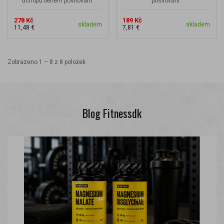
úchopu během posilování.
posilování.
278 Kč
189 Kč
skladem
skladem
11,48 €
7,81 €
Zobrazeno 1 – 8 z 8 položek
Blog Fitnessdk