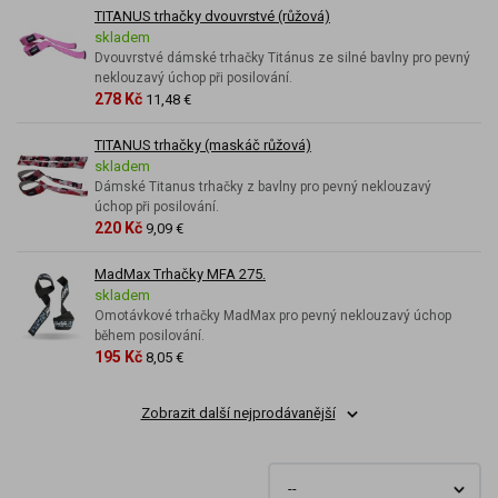
TITANUS trhačky dvouvrstvé (růžová)
skladem
Dvouvrstvé dámské trhačky Titánus ze silné bavlny pro pevný
neklouzavý úchop při posilování.
278 Kč
11,48 €
TITANUS trhačky (maskáč růžová)
skladem
Dámské Titanus trhačky z bavlny pro pevný neklouzavý
úchop při posilování.
220 Kč
9,09 €
MadMax Trhačky MFA 275.
skladem
Omotávkové trhačky MadMax pro pevný neklouzavý úchop
během posilování.
195 Kč
8,05 €
Zobrazit další nejprodávanější