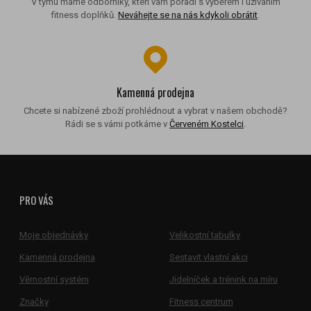
V týmu máme odborníky, kteří vám poradí s výběrem i užíváním
fitness doplňků.
Neváhejte se na nás kdykoli obrátit
.
Kamenná prodejna
Chcete si nabízené zboží prohlédnout a vybrat v našem obchodě?
Rádi se s vámi potkáme v
Červeném Kostelci
.
PRO VÁS
Moje objednávky
Velikostní tabulky
Kamenná prodejna
Sestavit vlastní akci
Věrnostní systém
Jídelníček a trénink na míru
Značky
Fitness centrum