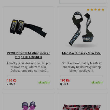
POWER SYSTEM lifting power
MadMax Trhačky MFA 275.
straps BLACK/RED
Trhačky jsou ideální k použití pro
Omotávkové trhačky MadMax
takové cviky, kde vám síla
pro pevný neklouzavý úchop
úchopu omezuje samotné
během posilování.
provedení cviku
190 Kč
195 Kč
skladem
skladem
7,85 €
8,05 €