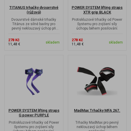
TITANUS trhačky dvouvrstvé
POWER SYSTEM lifting straps
(růžová)
XTR grip BLACK
Dvouvrstvé dámské trhačky
Protiskluzové trhačky od Power
Titánus ze silné bavlny pro
Systemu pro zvýšení síly
pevný neklouzavý úchop při
úchopu během posilování.
posilování.
278 Kč
278 Kč
skladem
skladem
11,48 €
11,48 €
POWER SYSTEM lifting straps
MadMax Trhačky MFA 267.
G power PURPLE
Protiskluzové trhačky od Power
Trhačky MadMax pro pevný
Systemu pro zvýšení síly
neklouzavý úchop během