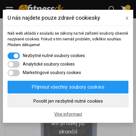
0
U nás najdete pouze zdravé cookiesky
x
Výživa
Proteiny
Whey protein
TITANUS Micelár Casein
(900 g)
Náš web ukládá v souladu se zákony na tvé zařízení soubory obecně
nazývané cookies. Pokud s tím nemáš problém, odklikni souhlas.
Předem děkujeme!
TITANUS Micelár Casein (900 g)
Na základě vašeho
Nezbytně nutné soubory cookies
dosaženého obratu za
sledované období, byl váš
Analytické soubory cookies
účet přeřazen do jiné
Marketingové soubory cookies
cenové skupiny.
Nákupy za poslední rok:
0
Přijmout všechny soubory cookies
Kč
Nyní spadáte do věrnostní
Povolit jen nezbytně nutné cookies
skupiny:
Je nám líto,
Více informací
ale prodej již
skončil