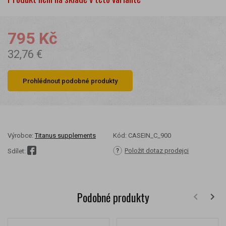
795 Kč
32,76 €
Prohlédnout podobné produkty
Výrobce:
Titanus supplements
Kód:
CASEIN_C_900
Položit dotaz prodejci
Sdílet:
Podobné produkty