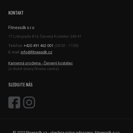
KONTAKT
Fitnessdk s.r.o
Telefon:
+420 491 462 001
(08:00 - 17:00)
E-mail:
info@fitnessdk.cz
Kamenná prodejna - Červený kostelec
(z druhé strany fitness centra)
SLEDUJTE NÁS
© 2025 fitnessdk.cz - všechna práva vyhrazena, Fitnessdk s.r.o.