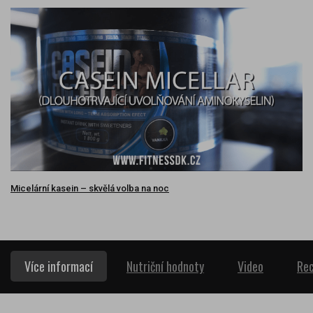
Micelární kasein – skvělá volba na noc
Více informací
Nutriční hodnoty
Video
Rec