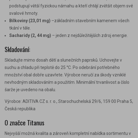
podstupují větší fyzickou námahu a kteří chtějí zvětšit objem své
svalové hmoty.
Bílkoviny
(23,01 mg)
–základním stavebním kamenem všech
tkání v těle.
Sacharidy (2, 44 mg)
– jeden z nejdůležitějších zdroj energie.
Skladování:
Skladujte mimo dosah dětí a slunečních paprsků. Uchovejte v
suchu a chladu při teplotě do 25 °C. Po odebrání potřebného
množství obal dobře uzavřete. Výrobce neručí za škody vzniklé
nevhodným skladováním a použitím. Minimální trvanlivost a číslo
šarže je uvedeno na obalu.
Výrobce: ADITIVA CZ s. r. o., Starochuchelská 29/6, 159 00 Praha 5,
Česká republika
O značce Titanus
Nejvyšší možná kvalita a zároveň kompletní nabídka sortimentu v