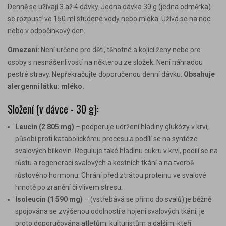
Denně se užívají 3 až 4 dávky. Jedna dávka 30 g (jedna odměrka)
se rozpustí ve 150 ml studené vody nebo mléka. Užívá se na noc
nebo v odpočinkový den.
Omezení
:
Není určeno pro děti, těhotné a kojící ženy nebo pro
osoby s nesnášenlivostí na některou ze složek. Není náhradou
pestré stravy. Nepřekračujte doporučenou denní dávku.
Obsahuje
alergenní látku: mléko.
Složení (v dávce - 30 g):
Leucin
(2 805 mg)
– podporuje udržení hladiny glukózy v krvi,
působí proti katabolickému procesu a podílí se na syntéze
svalových bílkovin. Reguluje také hladinu cukru v krvi, podílí se na
růstu a regeneraci svalových a kostních tkání a na tvorbě
růstového hormonu. Chrání před ztrátou proteinu ve svalové
hmotě po zranění či vlivem stresu.
Isoleucin
(1 590 mg)
– (vstřebává se přímo do svalů) je běžně
spojována se zvýšenou odolností a hojení svalových tkání, je
proto doporučována atletům, kulturistům a dalším, kteří