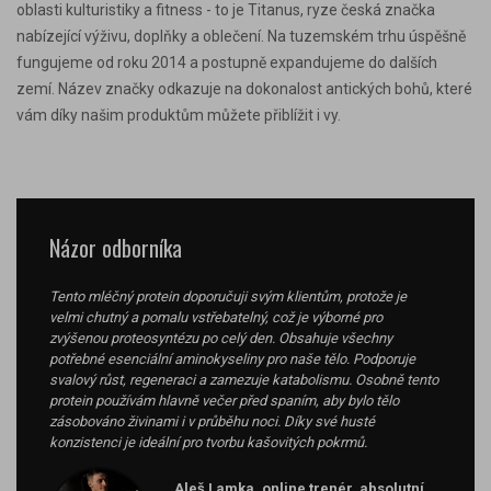
oblasti kulturistiky a fitness - to je Titanus, ryze česká značka
nabízející výživu, doplňky a oblečení. Na tuzemském trhu úspěšně
fungujeme od roku 2014 a postupně expandujeme do dalších
zemí. Název značky odkazuje na dokonalost antických bohů, které
vám díky našim produktům můžete přiblížit i vy.
Názor odborníka
Tento mléčný protein doporučuji svým klientům, protože je
velmi chutný a pomalu vstřebatelný, což je výborné pro
zvýšenou proteosyntézu po celý den. Obsahuje všechny
potřebné esenciální aminokyseliny pro naše tělo. Podporuje
svalový růst, regeneraci a zamezuje katabolismu. Osobně tento
protein používám hlavně večer před spaním, aby bylo tělo
zásobováno živinami i v průběhu noci. Díky své husté
konzistenci je ideální pro tvorbu kašovitých pokrmů.
Aleš Lamka, online trenér, absolutní