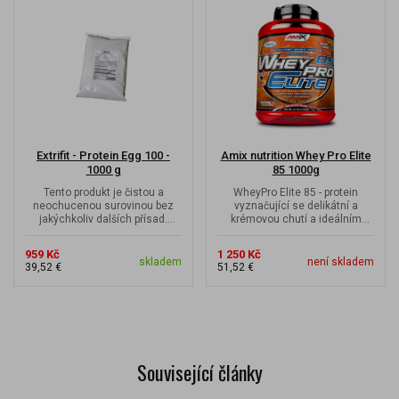
Extrifit - Protein Egg 100 -
Amix nutrition Whey Pro Elite
1000 g
85 1000g
Tento produkt je čistou a
WheyPro Elite 85 - protein
neochucenou surovinou bez
vyznačující se delikátní a
jakýchkoliv dalších přísad.
krémovou chutí a ideálním
Obsahuje 100 % sušeného
aminokyselinovým spektrem
vaječného...
959 Kč
1 250 Kč
skladem
není skladem
39,52 €
51,52 €
Související články