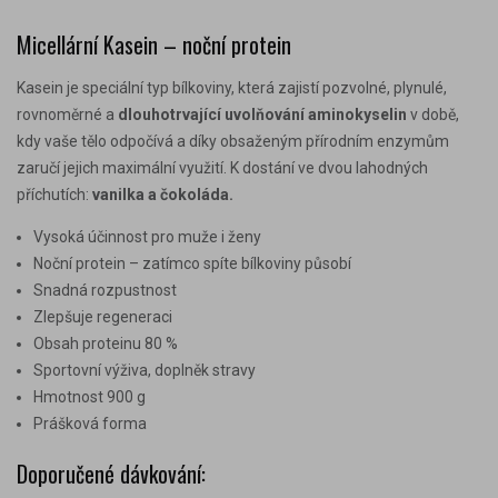
Micellární Kasein
– noční protein
Kasein je speciální typ bílkoviny, která zajistí pozvolné, plynulé,
rovnoměrné a
dlouhotrvající uvolňování aminokyselin
v době,
kdy vaše tělo odpočívá a díky obsaženým přírodním enzymům
zaručí jejich maximální využití. K dostání ve dvou lahodných
příchutích:
vanilka a čokoláda.
Vysoká účinnost pro muže i ženy
Noční protein – zatímco spíte bílkoviny působí
Snadná rozpustnost
Zlepšuje regeneraci
Obsah proteinu 80 %
Sportovní výživa, doplněk stravy
Hmotnost 900 g
Prášková forma
Doporučené dávkování: