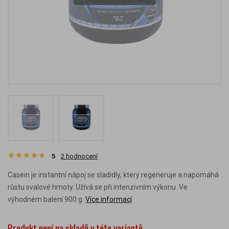
5
2
hodnocení
Casein je instantní nápoj se sladidly, který regeneruje a napomáhá
růstu svalové hmoty. Užívá se při intenzivním výkonu. Ve
výhodném balení 900 g.
Více informací
Produkt není na skladě v této variantě